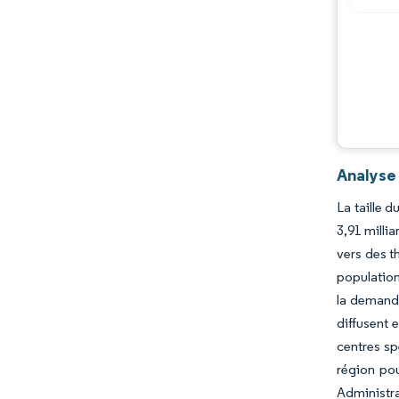
Analyse 
La taille 
3,91 milli
vers des t
population
la demande
diffusent 
centres sp
région po
Administr