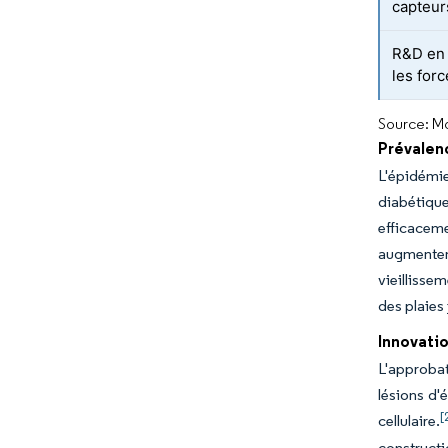
capteurs
R&D en 
les for
Source: Mo
Prévalenc
L'épidémi
diabétiqu
efficaceme
augmenten
vieillisse
des plaies
Innovatio
L'approbat
lésions d'
[
cellulaire.
constructi