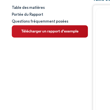
Table des matières
Taille et part de marché
Portée du Rapport
Questions fréquemment posées
Analyse du marché
Tendances et perspectives
Analyse des segments
Analyse géographique
Paysage concurrentiel
Acteurs majeurs
Évolutions de l'industrie