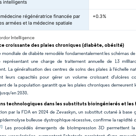
 intelligents
médecine régénératrice financée par
+0.3%
ces armées et la médecine spatiale
rdor Intelligence
e croissante des plaies chroniques (diabète, obésité)
e mondiale de diabète remodèle fondamentalement les schémas de d
e représentant une charge de traitement annuelle de 13 milliard
nt. La généralisation des centres de soins des plaies à l'échelle na
t leurs capacités pour gérer un volume croissant d'ulcères co
ment de la population garantit que les plaies chroniques demeurent 
 jusqu'en 2030.
ns technologiques dans les substituts bioingénierés et les
ion par la FDA en 2024 de Zevaskyn, un substitut cutané à base g
épidermolyse bulleuse dystrophique récessive, confirme la rapidité 
2]
Les procédés émergents de bioimpression 3D permettent la cr
ons vascularisées, surmontant l'obstacle persistant d'une mauvai