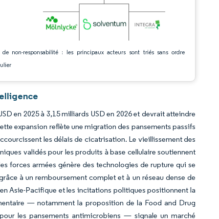
 de non-responsabilité : les principaux acteurs sont triés sans ordre
ulier
telligence
 USD en 2025 à 3,15 milliards USD en 2026 et devrait atteindre
Cette expansion reflète une migration des pansements passifs
ccourcissent les délais de cicatrisation. Le vieillissement des
iniques validés pour les produits à base cellulaire soutiennent
les forces armées génère des technologies de rupture qui se
on grâce à un remboursement complet et à un réseau dense de
n Asie-Pacifique et les incitations politiques positionnent la
lementaire — notamment la proposition de la Food and Drug
é pour les pansements antimicrobiens — signale un marché