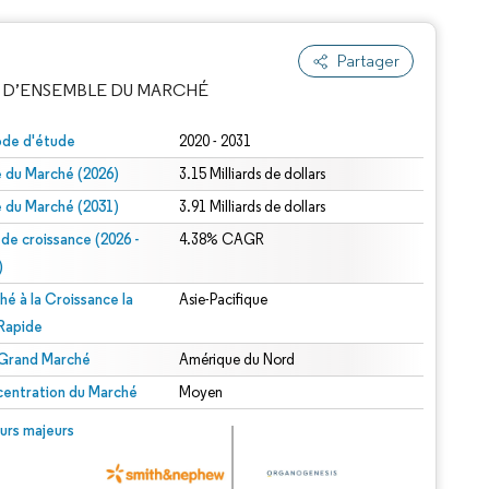
Partager
 D’ENSEMBLE DU MARCHÉ
ode d'étude
2020 - 2031
le du Marché (2026)
3.15 Milliards de dollars
le du Marché (2031)
3.91 Milliards de dollars
 de croissance (2026 -
4.38% CAGR
)
hé à la Croissance la
Asie-Pacifique
e attribution sous CC BY 4.0.
 Rapide
 Grand Marché
Amérique du Nord
entration du Marché
Moyen
© Mordor Intelligence. La réutilisation nécessite une attribution sous CC BY 4.0.
urs majeurs