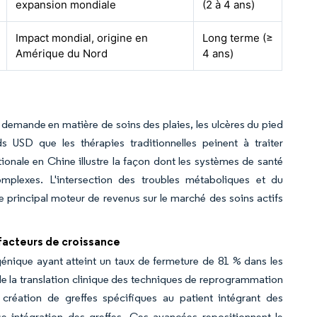
expansion mondiale
(2 à 4 ans)
Impact mondial, origine en
Long terme (≥
Amérique du Nord
4 ans)
emande en matière de soins des plaies, les ulcères du pied
s USD que les thérapies traditionnelles peinent à traiter
tionale en Chine illustre la façon dont les systèmes de santé
mplexes. L'intersection des troubles métaboliques et du
le principal moteur de revenus sur le marché des soins actifs
 facteurs de croissance
énique ayant atteint un taux de fermeture de 81 % dans les
de la translation clinique des techniques de reprogrammation
éation de greffes spécifiques au patient intégrant des
se intégration des greffes. Ces avancées repositionnent le