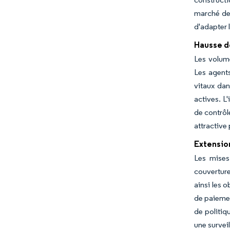
marché des
d'adapter 
Hausse d
Les volume
Les agent
vitaux dan
actives. L
de contrôl
attractive
Extension
Les mises
couverture
ainsi les 
de paiemen
de politiq
une survei