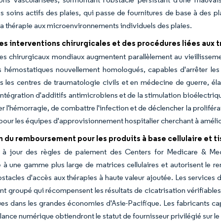
 soins actifs des plaies, qui passe de fournitures de base à des p
la thérapie aux microenvironnements individuels des plaies.
es interventions chirurgicales et des procédures liées aux
s chirurgicaux mondiaux augmentent parallèlement au vieillisseme
s hémostatiques nouvellement homologués, capables d'arrêter les
s les centres de traumatologie civils et en médecine de guerre, éla
'intégration d'additifs antimicrobiens et de la stimulation bioélectr
er l'hémorragie, de combattre l'infection et de déclencher la prolifér
 pour les équipes d'approvisionnement hospitalier cherchant à amélior
 du remboursement pour les produits à base cellulaire et ti
 à jour des règles de paiement des Centers for Medicare & Med
 à une gamme plus large de matrices cellulaires et autorisent le r
obstacles d'accès aux thérapies à haute valeur ajoutée. Les services
t groupé qui récompensent les résultats de cicatrisation vérifiables
ues dans les grandes économies d'Asie-Pacifique. Les fabricants c
llance numérique obtiendront le statut de fournisseur privilégié sur le