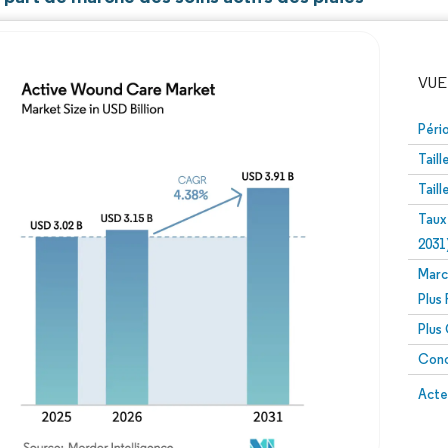
VUE
Péri
Tail
Tail
Taux
2031
Marc
Image © Mordor Intelligence. La réutilisation nécessite un
Plus
Plus
Conc
Image 
Acte