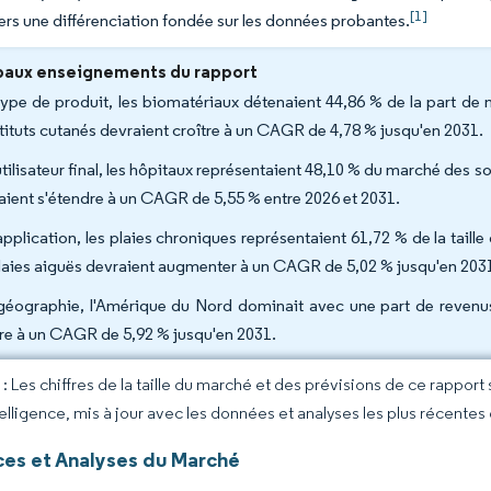
[1]
ers une différenciation fondée sur les données probantes.
paux enseignements du rapport
type de produit, les biomatériaux détenaient 44,86 % de la part de 
tituts cutanés devraient croître à un CAGR de 4,78 % jusqu'en 2031.
tilisateur final, les hôpitaux représentaient 48,10 % du marché des so
aient s'étendre à un CAGR de 5,55 % entre 2026 et 2031.
application, les plaies chroniques représentaient 61,72 % de la taill
plaies aiguës devraient augmenter à un CAGR de 5,02 % jusqu'en 20
géographie, l'Amérique du Nord dominait avec une part de revenus 
tre à un CAGR de 5,92 % jusqu'en 2031.
 Les chiffres de la taille du marché et des prévisions de ce rapport
elligence, mis à jour avec les données et analyses les plus récentes
es et Analyses du Marché