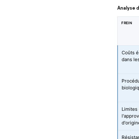
Analyse d
FREIN
Coûts é
dans le
Procédu
biologi
Limites
l'appro
d'origi
Résista