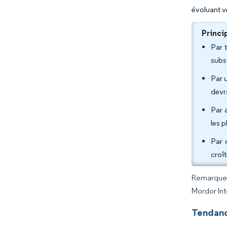
évoluant v
Princi
Par 
subs
Par u
devr
Par 
les 
Par 
croî
Remarque :
Mordor Int
Tendanc