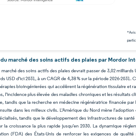
*Avis
partic
du marché des soins actifs des plaies par Mordor In
du marché des soins actifs des plaies devrait passer de 3,02 milliards
ards USD d'ici 2031, à un CAGR de 4,38 % sur la période 2026-2031. 
hérapies bioingénierées qui accélèrent la régénération tissulaire et ra
s, l'incidence plus élevée des maladies chroniques et les résultats cl
, tandis que la recherche en médecine régénératrice financée par 
ensuite dans les milieux civils. L'Amérique du Nord mène l'adopti
écialisés, tandis que le développement des infrastructures de santé e
ur la croissance la plus rapide jusqu'en 2030. La dynamique rég
ation (FDA) des États-Unis de renforcer les exigences de qualit