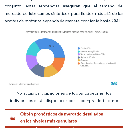
conjunto, estas tendencias aseguran que el tamaño del
mercado de lubricantes sintéticos para fluidos más allá de los
aceites de motor se expanda de manera constante hasta 2031.
Nota: Las participaciones de todos los segmentos
Imagen © Mordor Intelligence. El uso requiere atribución según CC BY 4.0.
individuales están disponibles con la compra del informe