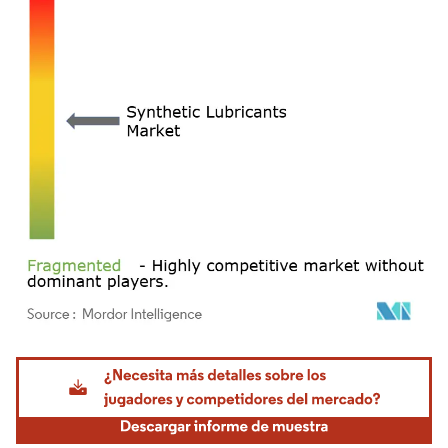
Imagen © Mordor Intelligence. El uso requiere atribución según CC BY 4.0.