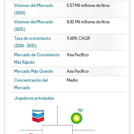
Volumen del Mercado
5.57 Mil millones de litros
(2026)
Volumen del Mercado
8.81 Mil millones de litros
(2031)
Tasa de crecimiento
9.60% CAGR
(2026 - 2031)
Mercado de Crecimiento
Asia Pacífico
Más Rápido
Mercado Más Grande
Asia Pacífico
Concentración del
Medio
Mercado
Imagen © Mordor Intelligence. El uso requiere atribución según CC BY 4.0.
Jugadores principales