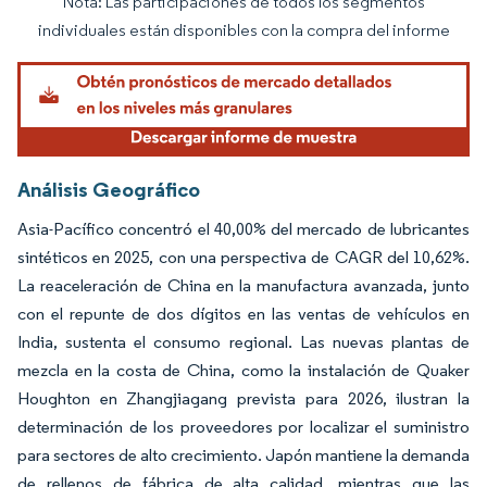
Nota: Las participaciones de todos los segmentos
Imagen © Mordor Intelligence. El uso requiere atribución según CC BY 4.0.
individuales están disponibles con la compra del informe
Análisis Geográfico
Asia-Pacífico concentró el 40,00% del mercado de lubricantes
sintéticos en 2025, con una perspectiva de CAGR del 10,62%.
La reaceleración de China en la manufactura avanzada, junto
con el repunte de dos dígitos en las ventas de vehículos en
India, sustenta el consumo regional. Las nuevas plantas de
mezcla en la costa de China, como la instalación de Quaker
Houghton en Zhangjiagang prevista para 2026, ilustran la
determinación de los proveedores por localizar el suministro
para sectores de alto crecimiento. Japón mantiene la demanda
de rellenos de fábrica de alta calidad, mientras que las