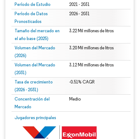
Período de Estudio
2021 - 2031
Período de Datos
2026 - 2031
Pronosticados
Tamaño del mercado en
3.22 Mil millones de litros
el año base (2025)
Volumen del Mercado
3.20 Mil millones de litros
(2026)
Volumen del Mercado
3.12 Mil millones de litros
(2031)
Tasa de crecimiento
-0.51% CAGR
(2026 - 2031)
Concentración del
Medio
Mercado
Imagen © Mordor Intelligence. El uso requiere atribución según CC BY 4.0.
Jugadores principales