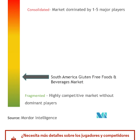
Imagen © Mordor Intelligence. El uso requiere atribución según CC BY 4.0.