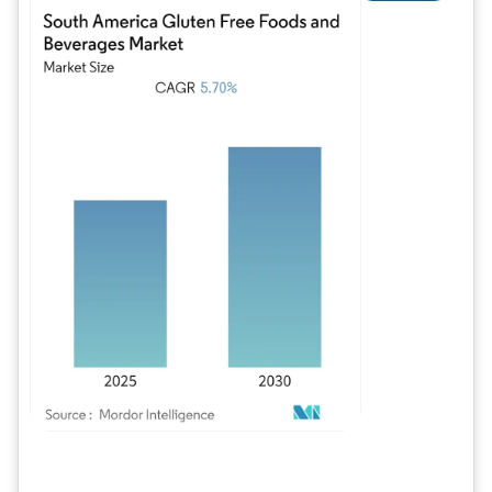
Imagen © Mordor Intelligence. El uso requiere atribución según CC BY 4.0.