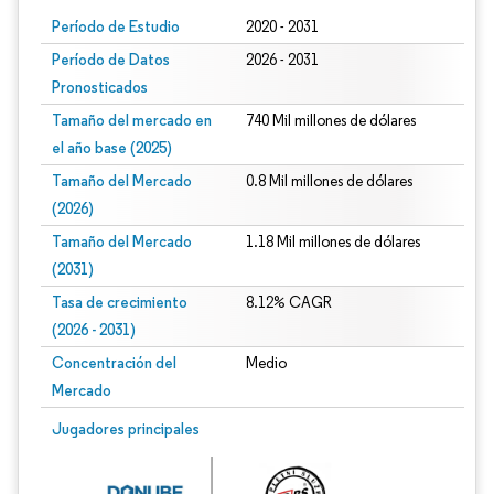
Período de Estudio
2020 - 2031
Período de Datos
2026 - 2031
Pronosticados
Tamaño del mercado en
740 Mil millones de dólares
el año base (2025)
Tamaño del Mercado
0.8 Mil millones de dólares
(2026)
Tamaño del Mercado
1.18 Mil millones de dólares
(2031)
Tasa de crecimiento
8.12% CAGR
(2026 - 2031)
Concentración del
Medio
Mercado
Imagen © Mordor Intelligence. El uso requiere atribución según CC BY 4.0.
Jugadores principales