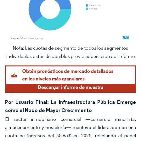
Nota: Las cuotas de segmento de todos los segmentos
Imagen © Mordor Intelligence. El uso requiere atribución según CC BY 4.0.
individuales están disponibles previa adquisición del informe
Por Usuario Final: La Infraestructura Pública Emerge
como el Nodo de Mayor Crecimiento
El sector inmobiliario comercial —comercio minorista,
almacenamiento y hostelería— mantuvo el liderazgo con una
cuota de ingresos del 35,85% en 2025, reflejando el papel