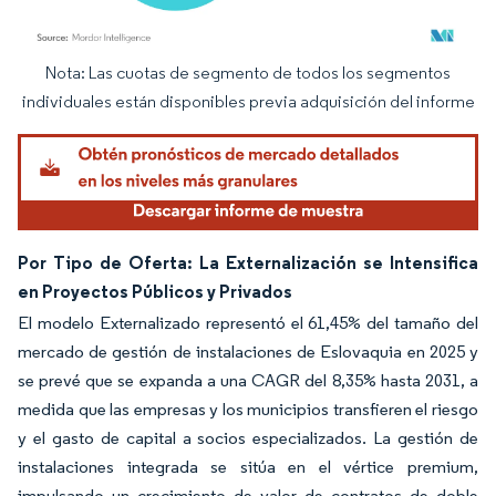
Nota: Las cuotas de segmento de todos los segmentos
Imagen © Mordor Intelligence. El uso requiere atribución según CC BY 4.0.
individuales están disponibles previa adquisición del informe
Por Tipo de Oferta: La Externalización se Intensifica
en Proyectos Públicos y Privados
El modelo Externalizado representó el 61,45% del tamaño del
mercado de gestión de instalaciones de Eslovaquia en 2025 y
se prevé que se expanda a una CAGR del 8,35% hasta 2031, a
medida que las empresas y los municipios transfieren el riesgo
y el gasto de capital a socios especializados. La gestión de
instalaciones integrada se sitúa en el vértice premium,
impulsando un crecimiento de valor de contratos de doble