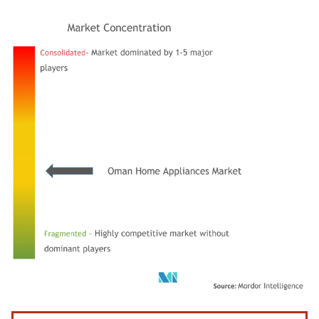
Imagen © Mordor Intelligence. El uso requiere atribución según CC BY 4.0.