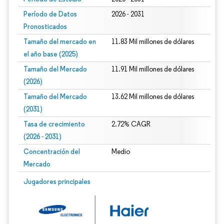
Período de Datos
2026 - 2031
Pronosticados
Tamaño del mercado en
11.83 Mil millones de dólares
el año base (2025)
Tamaño del Mercado
11.91 Mil millones de dólares
(2026)
Tamaño del Mercado
13.62 Mil millones de dólares
(2031)
Tasa de crecimiento
2.72% CAGR
(2026 - 2031)
Concentración del
Medio
Mercado
Imagen © Mordor Intelligence. El uso requiere atribución según CC BY 4.0.
Jugadores principales