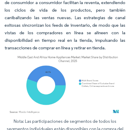
de consumidor a consumidor facilitan la reventa, extendiendo
los ciclos de vida de los productos, pero también
canibalizando las ventas nuevas. Las estrategias de canal
exitosas sincronizan los feeds de inventario, de modo que las
vistas de los compradores en línea se alineen con la
disponibilidad en tiempo real en la tienda, impulsando las
transacciones de comprar en línea y retirar en tienda.
Nota: Las participaciones de segmentos de todos los
Imagen © Mordor Intelligence. El uso requiere atribución según CC BY 4.0.
segmentos individuales están disponibles con la compra del