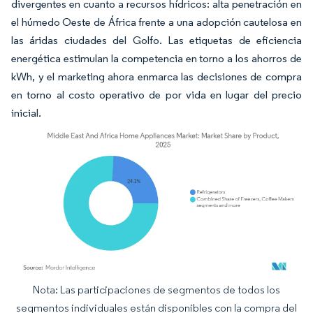
divergentes en cuanto a recursos hídricos: alta penetración en
el húmedo Oeste de África frente a una adopción cautelosa en
las áridas ciudades del Golfo. Las etiquetas de eficiencia
energética estimulan la competencia en torno a los ahorros de
kWh, y el marketing ahora enmarca las decisiones de compra
en torno al costo operativo de por vida en lugar del precio
inicial.
Nota: Las participaciones de segmentos de todos los
Imagen © Mordor Intelligence. El uso requiere atribución según CC BY 4.0.
segmentos individuales están disponibles con la compra del