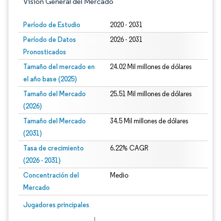
Visión General del Mercado
Período de Estudio
2020 - 2031
Período de Datos
2026 - 2031
Pronosticados
Tamaño del mercado en
24.02 Mil millones de dólares
el año base (2025)
Tamaño del Mercado
25.51 Mil millones de dólares
(2026)
Tamaño del Mercado
34.5 Mil millones de dólares
(2031)
Tasa de crecimiento
6.22% CAGR
(2026 - 2031)
Concentración del
Medio
Mercado
Imagen © Mordor Intelligence. El uso requiere atribución según CC BY 4.0.
Jugadores principales