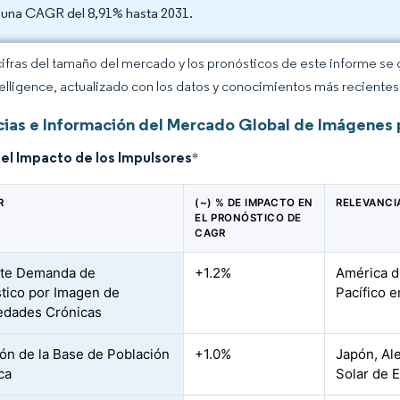
 una CAGR del 8,91% hasta 2031.
cifras del tamaño del mercado y los pronósticos de este informe se
elligence, actualizado con los datos y conocimientos más recientes 
ias e Información del Mercado Global de Imágenes 
del Impacto de los Impulsores
*
R
(~) % DE IMPACTO EN
RELEVANCI
EL PRONÓSTICO DE
CAGR
nte Demanda de
+1.2%
América d
tico por Imagen de
Pacífico 
edades Crónicas
ón de la Base de Población
+1.0%
Japón, Ale
ca
Solar de E