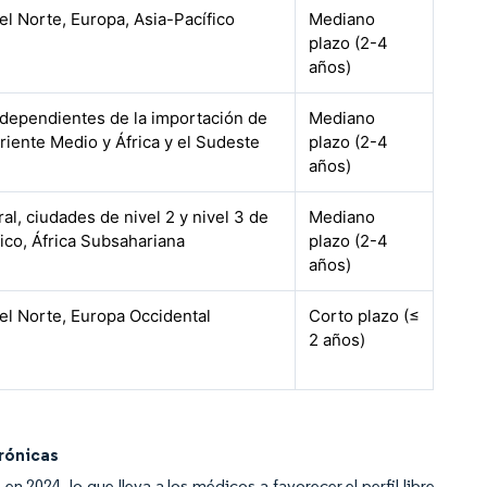
el Norte, Europa, Asia-Pacífico
Mediano
plazo (2-4
años)
dependientes de la importación de
Mediano
riente Medio y África y el Sudeste
plazo (2-4
años)
ral, ciudades de nivel 2 y nivel 3 de
Mediano
ico, África Subsahariana
plazo (2-4
años)
el Norte, Europa Occidental
Corto plazo (≤
2 años)
rónicas
 2024, lo que lleva a los médicos a favorecer el perfil libre