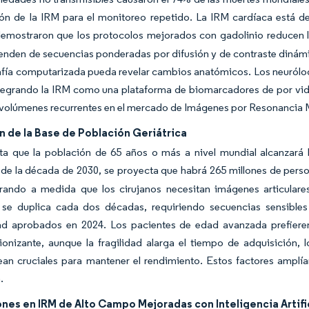
ión de la IRM para el monitoreo repetido. La IRM cardíaca está d
demostraron que los protocolos mejorados con gadolinio reducen l
nden de secuencias ponderadas por difusión y de contraste dinámic
fía computarizada pueda revelar cambios anatómicos. Los neurólogos 
ntegrando la IRM como una plataforma de biomarcadores de por vida
 volúmenes recurrentes en el mercado de Imágenes por Resonancia
 de la Base de Población Geriátrica
ta que la población de 65 años o más a nivel mundial alcanzará l
de la década de 2030, se proyecta que habrá 265 millones de pers
erando a medida que los cirujanos necesitan imágenes articulares
se duplica cada dos décadas, requiriendo secuencias sensibles 
d aprobados en 2024. Los pacientes de edad avanzada prefieren 
ionizante, aunque la fragilidad alarga el tiempo de adquisición, 
l sean cruciales para mantener el rendimiento. Estos factores am
.
nes en IRM de Alto Campo Mejoradas con Inteligencia Artifi