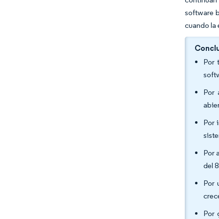
software b
cuando la 
Conclu
Por 
soft
Por 
abie
Por 
sist
Por 
del 
Por 
crec
Por 