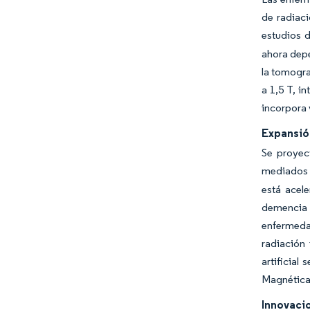
de radiac
estudios 
ahora depe
la tomogra
a 1,5 T, i
incorpora
Expansión
Se proyec
mediados 
está acel
demencia 
enfermeda
radiación 
artificia
Magnética
Innovacio