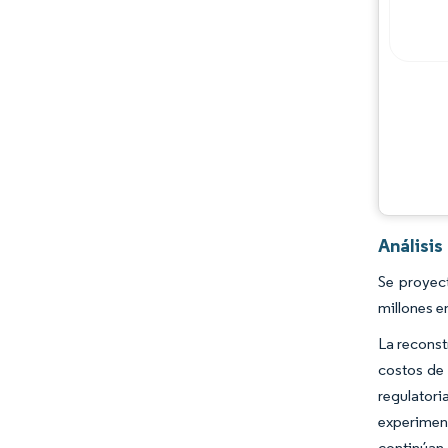
Oportunidades y perspectivas
Desarrollos de la industria
Análisi
Se proyec
millones e
La reconst
costos de 
regulatori
experimen
continúan