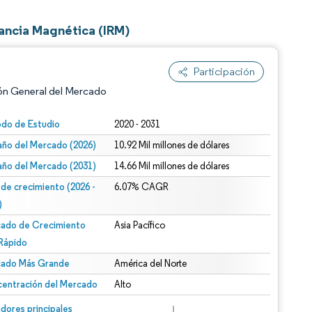
ancia Magnética (IRM)
Participación
ón General del Mercado
odo de Estudio
2020 - 2031
ño del Mercado (2026)
10.92 Mil millones de dólares
ño del Mercado (2031)
14.66 Mil millones de dólares
 de crecimiento (2026 -
6.07% CAGR
)
ado de Crecimiento
Asia Pacífico
n según CC BY 4.0.
Rápido
ado Más Grande
América del Norte
entración del Mercado
Alto
n © Mordor Intelligence. El uso requiere atribución según CC BY 4.0.
dores principales