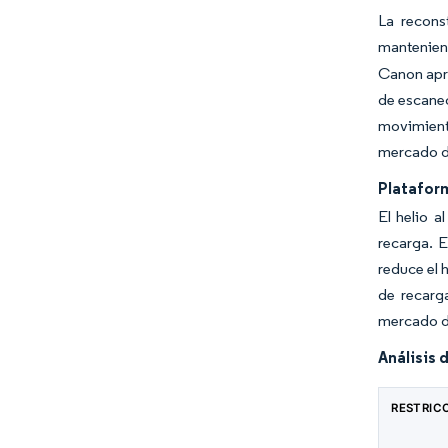
La recons
mantenien
Canon apr
de escaneo
movimiento
mercado de
Plataform
El helio a
recarga. E
reduce el h
de recarg
mercado d
Análisis 
RESTRIC