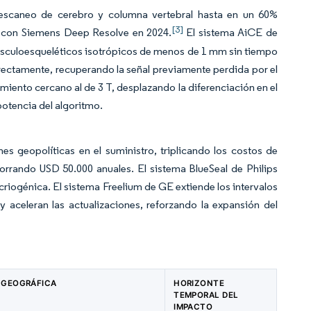
 escaneo de cerebro y columna vertebral hasta en un 60%
[3]
 con Siemens Deep Resolve en 2024.
El sistema AiCE de
sculoesqueléticos isotrópicos de menos de 1 mm sin tiempo
rectamente, recuperando la señal previamente perdida por el
iento cercano al de 3 T, desplazando la diferenciación en el
otencia del algoritmo.
nes geopolíticas en el suministro, triplicando los costos de
orrando USD 50.000 anuales. El sistema BlueSeal de Philips
ra criogénica. El sistema Freelium de GE extiende los intervalos
aceleran las actualizaciones, reforzando la expansión del
 GEOGRÁFICA
HORIZONTE
TEMPORAL DEL
IMPACTO