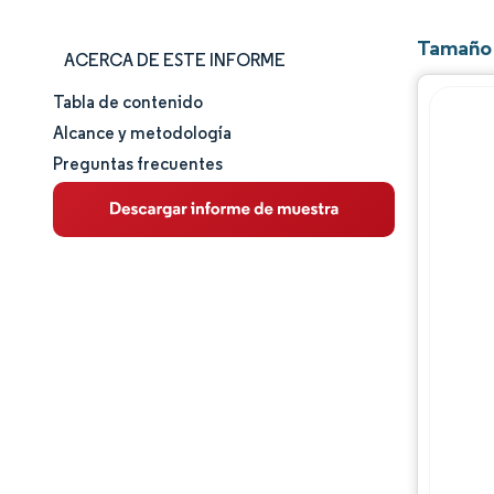
Tamaño 
ACERCA DE ESTE INFORME
Tabla de contenido
Tamaño y cuota de mercado
Alcance y metodología
Preguntas frecuentes
Análisis de mercado
Tendencias e ideas
Análisis de segmentos
Análisis geográfico
Panorama regulatorio
Panorama competitivo
Jugadores principales