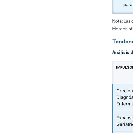
para
Nota: Las 
Mordor Int
Tendenc
Análisis 
IMPULSO
Crecie
Diagnós
Enferm
Expansi
Geriátri