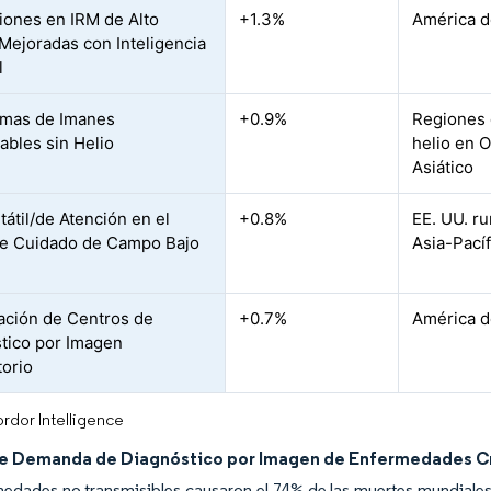
iones en IRM de Alto
+1.3%
América d
ejoradas con Inteligencia
l
rmas de Imanes
+0.9%
Regiones 
ables sin Helio
helio en O
Asiático
tátil/de Atención en el
+0.8%
EE. UU. ru
e Cuidado de Campo Bajo
Asia-Pacíf
ración de Centros de
+0.7%
América d
tico por Imagen
orio
rdor Intelligence
e Demanda de Diagnóstico por Imagen de Enfermedades C
edades no transmisibles causaron el 74% de las muertes mundiales en