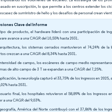
asado en suscripción, lo que permite a los centros extender los cic
escasez de suministro de helio y los desafíos de personal crean vien
siones Clave del Informe
tipo de producto, el hardware lideró con una participación de in
ware avance a una CAGR del 10,55% hasta 2031.
arquitectura, los sistemas cerrados mantuvieron el 74,24% de la
rtos crezcan a una CAGR del 8,34% hasta 2031.
intensidad de campo, los escáneres de campo medio representaron 
emas de alto campo de 3 T se expandan a una CAGR del 7,25%.
aplicación, la neurología capturó el 33,75% de los ingresos en 2025
8,02% hasta 2031.
usuario final, los hospitales retuvieron el 58,89% de los ingresos 
er a una CAGR del 9,03%.
geografía, América del Norte contribuyó con el 37,86% de los ingr