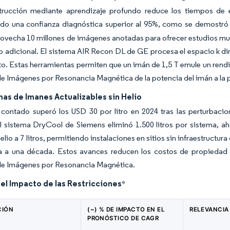
trucción mediante aprendizaje profundo reduce los tiempos de
do una confianza diagnóstica superior al 95%, como se demostró
ovecha 10 millones de imágenes anotadas para ofrecer estudios mu
 adicional. El sistema AIR Recon DL de GE procesa el espacio k di
. Estas herramientas permiten que un imán de 1,5 T emule un rendim
 Imágenes por Resonancia Magnética de la potencia del imán a la p
as de Imanes Actualizables sin Helio
l contado superó los USD 30 por litro en 2024 tras las perturbacio
l sistema DryCool de Siemens eliminó 1.500 litros por sistema, ah
elio a 7 litros, permitiendo instalaciones en sitios sin infraestructu
a a una década. Estos avances reducen los costos de propiedad y 
e Imágenes por Resonancia Magnética.
del Impacto de las Restricciones
*
CIÓN
(~) % DE IMPACTO EN EL
RELEVANCIA
PRONÓSTICO DE CAGR