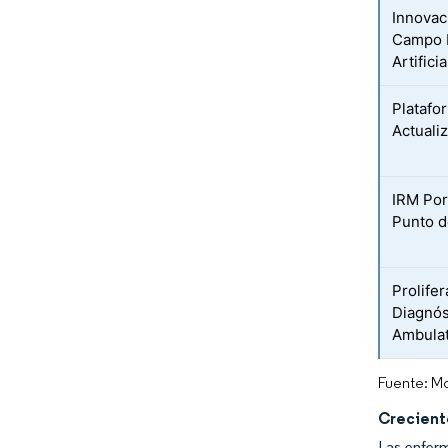
Innovac
Campo M
Artificia
Platafo
Actualiz
IRM Por
Punto d
Prolife
Diagnós
Ambulat
Fuente: Mo
Crecient
Las enferm