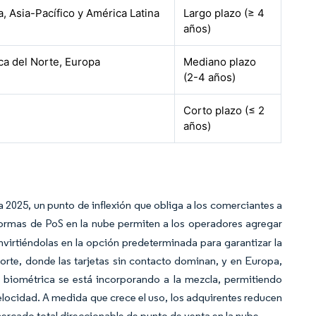
, Asia-Pacífico y América Latina
Largo plazo (≥ 4
años)
a del Norte, Europa
Mediano plazo
(2-4 años)
l
Corto plazo (≤ 2
años)
a 2025, un punto de inflexión que obliga a los comerciantes a
ormas de PoS en la nube permiten a los operadores agregar
irtiéndolas en la opción predeterminada para garantizar la
orte, donde las tarjetas sin contacto dominan, y en Europa,
n biométrica se está incorporando a la mezcla, permitiendo
velocidad. A medida que crece el uso, los adquirentes reducen
ercado total direccionable de punto de venta en la nube.