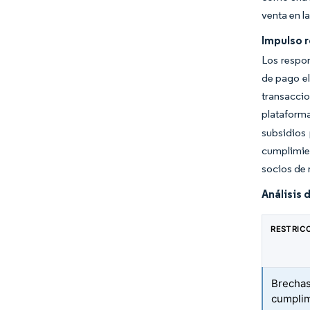
venta en l
Impulso r
Los respon
de pago el
transaccio
plataform
subsidios 
cumplimien
socios de 
Análisis 
RESTRIC
Brechas
cumplim