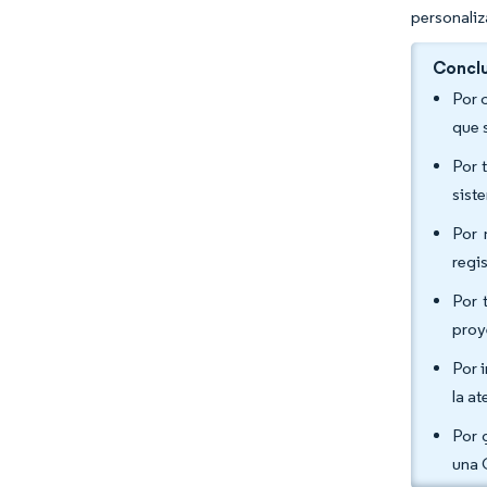
personaliz
Conclu
Por 
que 
Por 
sist
Por 
regi
Por 
proy
Por 
la a
Por 
una 