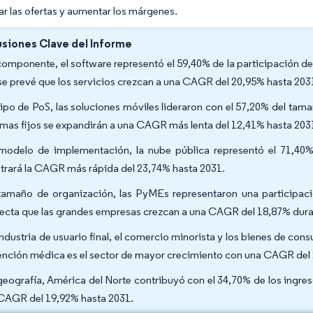
ar las ofertas y aumentar los márgenes.
siones Clave del Informe
componente, el software representó el 59,40% de la participación d
se prevé que los servicios crezcan a una CAGR del 20,95% hasta 20
tipo de PoS, las soluciones móviles lideraron con el 57,20% del tam
emas fijos se expandirán a una CAGR más lenta del 12,41% hasta 20
modelo de implementación, la nube pública representó el 71,40%
strará la CAGR más rápida del 23,74% hasta 2031.
tamaño de organización, las PyMEs representaron una participaci
ecta que las grandes empresas crezcan a una CAGR del 18,87% dura
industria de usuario final, el comercio minorista y los bienes de co
tención médica es el sector de mayor crecimiento con una CAGR de
geografía, América del Norte contribuyó con el 34,70% de los ingre
CAGR del 19,92% hasta 2031.