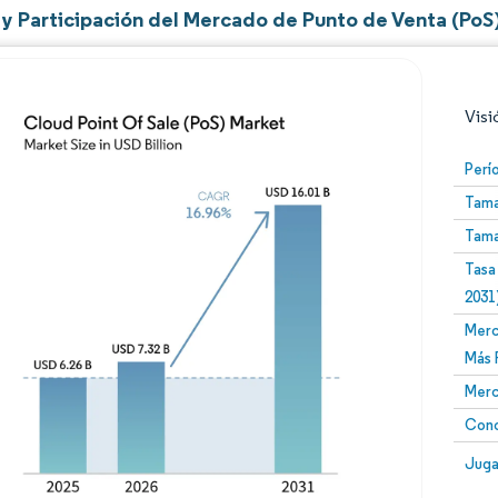
y Participación del Mercado de Punto de Venta (PoS)
Visi
Perí
Tama
Tama
Tasa
2031
Merc
Imagen © Mordor Intelligence. El uso requiere atribució
Más 
Merc
Conc
Image
Juga