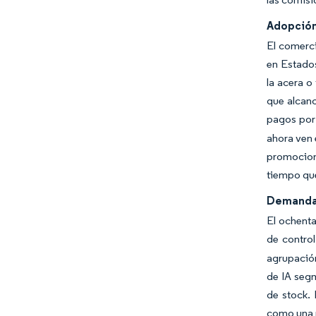
Adopción
El comerci
en Estados
la acera o
que alcanc
pagos por
ahora ven 
promocione
tiempo que 
Demanda 
El ochenta
de control
agrupación
de IA segm
de stock.
como una n