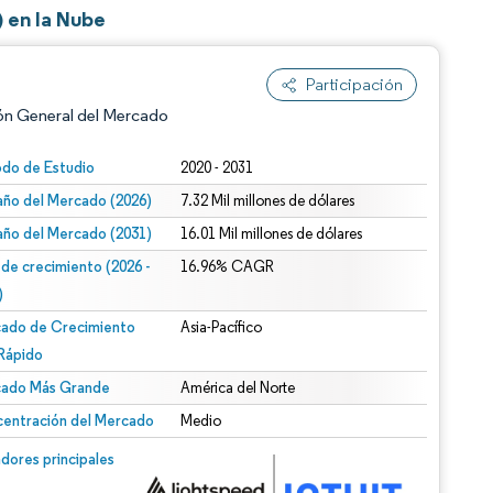
 en la Nube
Participación
ón General del Mercado
odo de Estudio
2020 - 2031
ño del Mercado (2026)
7.32 Mil millones de dólares
ño del Mercado (2031)
16.01 Mil millones de dólares
 de crecimiento (2026 -
16.96% CAGR
)
ado de Crecimiento
Asia-Pacífico
n según CC BY 4.0.
Rápido
ado Más Grande
América del Norte
entración del Mercado
Medio
n © Mordor Intelligence. El uso requiere atribución según CC BY 4.0.
dores principales