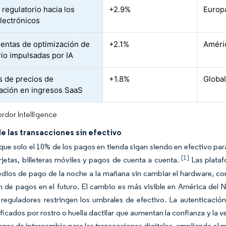
 regulatorio hacia los
+2.9%
Europa
lectrónicos
entas de optimización de
+2.1%
Améric
rio impulsadas por IA
 de precios de
+1.8%
Globa
pación en ingresos SaaS
rdor Intelligence
e las transacciones sin efectivo
que solo el 10% de los pagos en tienda sigan siendo en efectivo par
[1]
rjetas, billeteras móviles y pagos de cuenta a cuenta.
Las plataf
ios de pago de la noche a la mañana sin cambiar el hardware, conv
 de pagos en el futuro. El cambio es más visible en América del N
reguladores restringen los umbrales de efectivo. La autenticació
ficados por rostro o huella dactilar que aumentan la confianza y la 
ones de intercambio para las transacciones digitales, ampliando el m