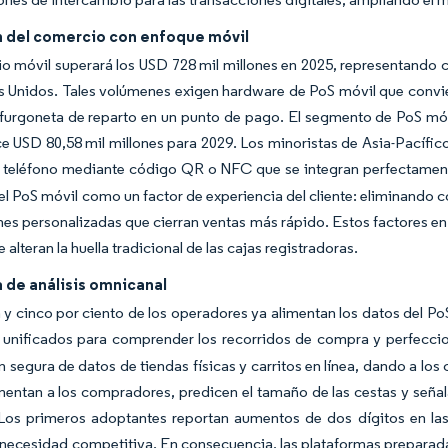
 del comercio con enfoque móvil
o móvil superará los USD 728 mil millones en 2025, representando c
 Unidos. Tales volúmenes exigen hardware de PoS móvil que convier
 furgoneta de reparto en un punto de pago. El segmento de PoS móv
e USD 80,58 mil millones para 2029. Los minoristas de Asia-Pacífico
 teléfono mediante código QR o NFC que se integran perfectamente
el PoS móvil como un factor de experiencia del cliente: eliminando c
s personalizadas que cierran ventas más rápido. Estos factores en 
alteran la huella tradicional de las cajas registradoras.
de análisis omnicanal
 y cinco por ciento de los operadores ya alimentan los datos del PoS
 unificados para comprender los recorridos de compra y perfeccio
 segura de datos de tiendas físicas y carritos en línea, dando a los
entan a los compradores, predicen el tamaño de las cestas y señala
 Los primeros adoptantes reportan aumentos de dos dígitos en las
ecesidad competitiva. En consecuencia, las plataformas preparadas