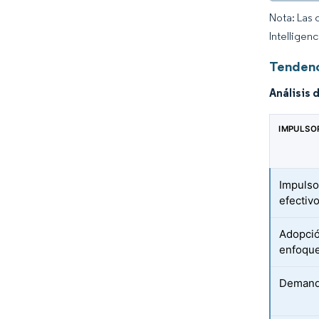
Nota: Las 
Intelligen
Tendenc
Análisis 
IMPULSO
Impulso
efectiv
Adopció
enfoque
Demanda