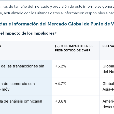
cifras de tamaño del mercado y previsión de este informe se gener
ce, actualizado con los últimos datos e información disponibles a par
ias e Información del Mercado Global de Punto de V
del Impacto de los Impulsores
*
R
(~) % DE IMPACTO EN EL
RELEV
PRONÓSTICO DE CAGR
 de las transacciones sin
+5.2%
Globa
o
del No
n del comercio con
+4.7%
Global
 móvil
Asia-P
 de análisis omnicanal
+3.8%
Améri
desarr