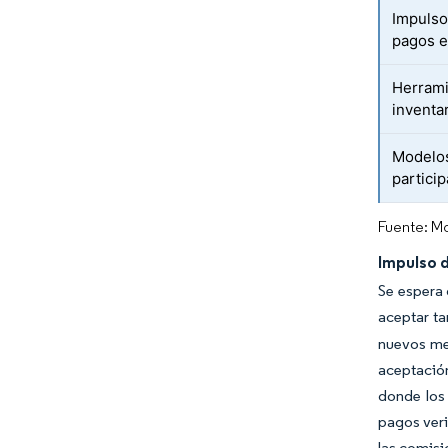
Impulso
pagos e
Herrami
inventa
Modelos
partici
Fuente: Mo
Impulso d
Se espera 
aceptar ta
nuevos med
aceptación
donde los 
pagos veri
las comisi