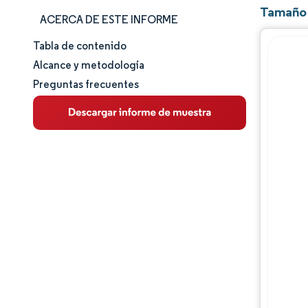
Tamaño 
ACERCA DE ESTE INFORME
Tabla de contenido
Tamaño y cuota de mercado
Alcance y metodología
Preguntas frecuentes
Análisis de mercado
Tendencias e ideas
Análisis de segmentos
Análisis geográfico
Panorama competitivo
Jugadores principales
Desarrollos de la industria