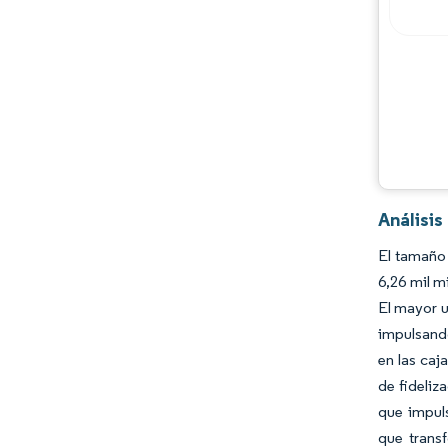
Análisis
El tamaño 
6,26 mil m
El mayor u
impulsando
en las caj
de fideliz
que impuls
que transf