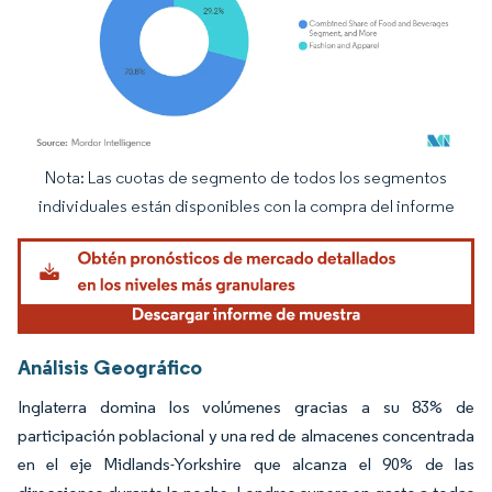
Nota: Las cuotas de segmento de todos los segmentos
Imagen © Mordor Intelligence. El uso requiere atribución según CC BY 4.0.
individuales están disponibles con la compra del informe
Análisis Geográfico
Inglaterra domina los volúmenes gracias a su 83% de
participación poblacional y una red de almacenes concentrada
en el eje Midlands-Yorkshire que alcanza el 90% de las