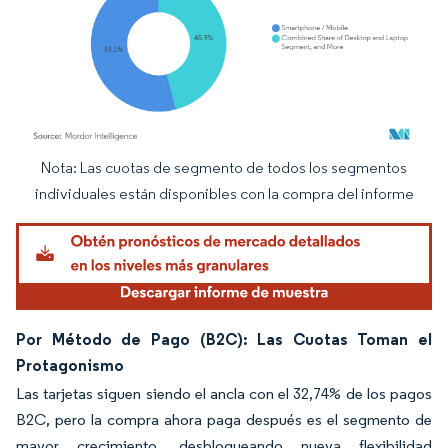
Nota: Las cuotas de segmento de todos los segmentos
Imagen © Mordor Intelligence. El uso requiere atribución según CC BY 4.0.
individuales están disponibles con la compra del informe
Por Método de Pago (B2C): Las Cuotas Toman el
Protagonismo
Las tarjetas siguen siendo el ancla con el 32,74% de los pagos
B2C, pero la compra ahora paga después es el segmento de
mayor crecimiento, desbloqueando nueva flexibilidad