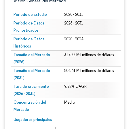
Visión General del Mercado
Período de Estudio
2020 - 2031
Período de Datos
2026 - 2031
Pronosticados
Período de Datos
2020 - 2024
Históricos
Tamaño del Mercado
317.33 Mil millones de dólares
(2026)
Tamaño del Mercado
504.61 Mil millones de dólares
(2031)
Tasa de crecimiento
9.72% CAGR
(2026 - 2031)
Concentración del
Medio
Mercado
Imagen © Mordor Intelligence. El uso requiere atribución según CC BY 4.0.
Jugadores principales