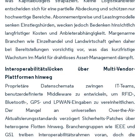
was Kapitalbudgets strapaziert. Kleine Logistikanbieter
entscheiden sich für eine partielle Abdeckung und schützen nur
hochwertige Bereiche. Abonnementpreise und Leasingmodelle
senken Einstiegshürden, wecken jedoch Bedenken hinsichtlich
langfristiger Kosten und Anbieterabhängigkeit. Margenarme
Branchen wie Einzelhandel und Landwirtschaft gehen daher
bei Bereitstellungen vorsichtig vor, was das kurzfristige
Wachstum im Markt für drahtloses Asset-Management dämpft.
Interoperabilitätslücken über Multi-Vendor-
Plattformen hinweg
Proprietäre Datenschemata zwingen IT-Teams,
benutzerdefinierte Middleware zu entwickeln, um RFID-,
Bluetooth-, GPS- und LPWAN-Eingaben zu vereinheitlichen.
Der Mangel an universellen Over-the-Air-
Aktualisierungsstandards verzögert Sicherheits-Patches über
heterogene Flotten hinweg. Branchengruppen wie IEEE und
GS1 treiben Interoperabilitätsrahmen voran, doch die