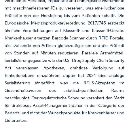
verpflichtet Hersteller, Implantate und chirurgische Instrumente
mit maschinenlesbaren IDs zu versehen, was eine lückenlose
Prüfkette von der Herstellung bis zum Patienten schafft. Die
Europäische Medizinprodukteverordnung 2017/745 erstreckt
ähnliche Verpflichtungen auf Klasse-II- und Klasse-III-Geräte.
Krankenhäuser ersetzen Barcode-Scanner durch RFID-Portale,
die Dutzende von Artikeln gleichzeitig lesen und die Prüfzeit
von Stunden auf Minuten reduzieren. Parallele Arzneimittel-
Serialisierungsgesetze wie der U.S. Drug Supply Chain Security
Act veranlassen Apotheken, drahtlose Verfolgung auf
Einheitenebene einzuführen. Japan hat 2024 eine analoge
Serialisierung eingeführt, was die RTLS-Akzeptanz im
Gesundheitswesen des asiatisch-pazifischen Raums
beschleunigt. Der regulatorische Schwung verankert den Markt
für drahtloses Asset-Management daher in der Kategorie der
Bedarfs- und nicht der Wunschprodukte für Krankenhäuser und
Lieferanten.