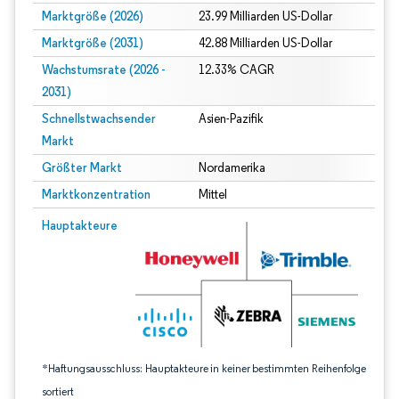
Marktgröße (2026)
23.99 Milliarden US-Dollar
Marktgröße (2031)
42.88 Milliarden US-Dollar
Wachstumsrate (2026 -
12.33% CAGR
2031)
Schnellstwachsender
Asien-Pazifik
Markt
Größter Markt
Nordamerika
Marktkonzentration
Mittel
Bild © Mordor Intelligence. Wiederverwendung erfordert Namensnennung gem
Hauptakteure
*Haftungsausschluss: Hauptakteure in keiner bestimmten Reihenfolge
sortiert