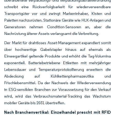
überarbeitete Verpackungs- und Verpackungsabfallverordnung
schreibt eine Rückverfolgbarkeit für wiederverwendbare
Transportgüter vor und zwingt Markeninhaber, Kisten und
Paletten nachzurüsten. Stationäre Geräte wie HLK-Anlagen und
Generatoren nehmen Condition-Sensoren an, aber die
Nachrüstung älterer Assets verlangsamt die Verbreitung.
Der Markt für drahtloses Asset-Management expandiert somit
über hochwertige Gabelstapler hinaus auf ehemals als
Einwegartikel geltende Produkte und erhöht die Tag-Volumina
exponentiell. Batteriebetriebene Etiketten mit mehrjähriger
Lebensdauer und Temperaturprotokollierung erweitern die
Abdeckung auf Kühlkettenpharmazeutika und
Frischlebensmittel. Da der Nachweis der Wiederverwendung
in ESG-sensiblen Branchen zur Voraussetzung für den Verkauf
wird, wird das Verbrauchsmaterial-Tracking das Wachstum
mobiler Geräte bis 2031 übertreffen.
Nach Branchenvertikal: Einzelhandel prescht mit RFID