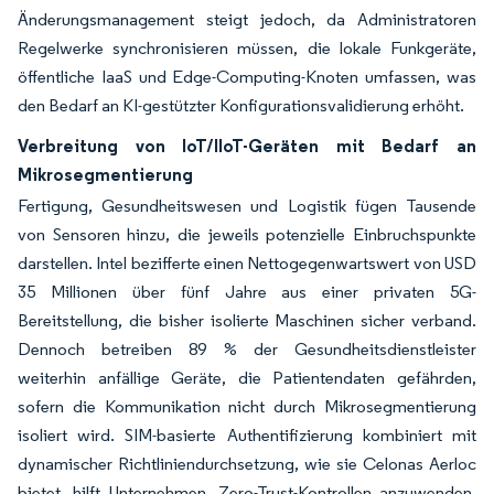
Änderungsmanagement steigt jedoch, da Administratoren
Regelwerke synchronisieren müssen, die lokale Funkgeräte,
öffentliche IaaS und Edge-Computing-Knoten umfassen, was
den Bedarf an KI-gestützter Konfigurationsvalidierung erhöht.
Verbreitung von IoT/IIoT-Geräten mit Bedarf an
Mikrosegmentierung
Fertigung, Gesundheitswesen und Logistik fügen Tausende
von Sensoren hinzu, die jeweils potenzielle Einbruchspunkte
darstellen. Intel bezifferte einen Nettogegenwartswert von USD
35 Millionen über fünf Jahre aus einer privaten 5G-
Bereitstellung, die bisher isolierte Maschinen sicher verband.
Dennoch betreiben 89 % der Gesundheitsdienstleister
weiterhin anfällige Geräte, die Patientendaten gefährden,
sofern die Kommunikation nicht durch Mikrosegmentierung
isoliert wird. SIM-basierte Authentifizierung kombiniert mit
dynamischer Richtliniendurchsetzung, wie sie Celonas Aerloc
bietet, hilft Unternehmen, Zero-Trust-Kontrollen anzuwenden,