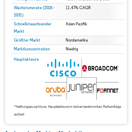
Wachstumsrate (2026 -
11.47% CAGR
2031)
Schnellstwachsender
Asien-Pazifik
Markt
Größter Markt
Nordamerika
Marktkonzentration
Niedrig
Bild © Mordor Intelligence. Wiederverwendung erfordert Namensnennung gem
Hauptakteure
*Haftungsausschluss: Hauptakteure in keiner bestimmten Reihenfolge
sortiert