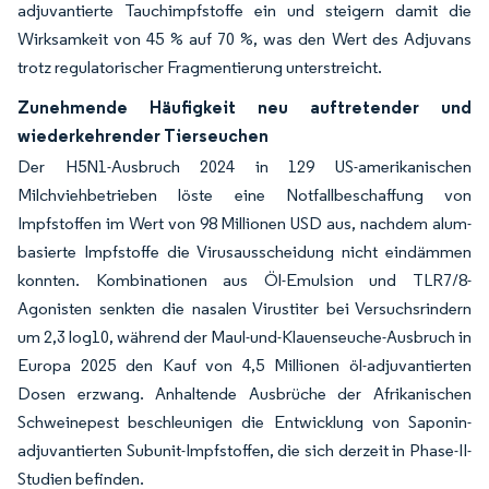
adjuvantierte Tauchimpfstoffe ein und steigern damit die
Wirksamkeit von 45 % auf 70 %, was den Wert des Adjuvans
trotz regulatorischer Fragmentierung unterstreicht.
Zunehmende Häufigkeit neu auftretender und
wiederkehrender Tierseuchen
Der H5N1-Ausbruch 2024 in 129 US-amerikanischen
Milchviehbetrieben löste eine Notfallbeschaffung von
Impfstoffen im Wert von 98 Millionen USD aus, nachdem alum-
basierte Impfstoffe die Virusausscheidung nicht eindämmen
konnten. Kombinationen aus Öl-Emulsion und TLR7/8-
Agonisten senkten die nasalen Virustiter bei Versuchsrindern
um 2,3 log10, während der Maul-und-Klauenseuche-Ausbruch in
Europa 2025 den Kauf von 4,5 Millionen öl-adjuvantierten
Dosen erzwang. Anhaltende Ausbrüche der Afrikanischen
Schweinepest beschleunigen die Entwicklung von Saponin-
adjuvantierten Subunit-Impfstoffen, die sich derzeit in Phase-II-
Studien befinden.