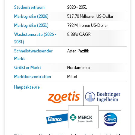
Studienzeitraum
2020 - 2031
Marktgröße (2026)
517.70 Millionen US-Dollar
Marktgröße (2031)
792 Millionen US-Dollar
Wachstumsrate (2026 -
8.88% CAGR
2031)
Schnellstwachsender
Asien-Pazifik
Markt
Größter Markt
Nordamerika
Marktkonzentration
Mittel
Bild © Mordor Intelligence. Wiederverwendung erfordert Namensnennung gem
Hauptakteure