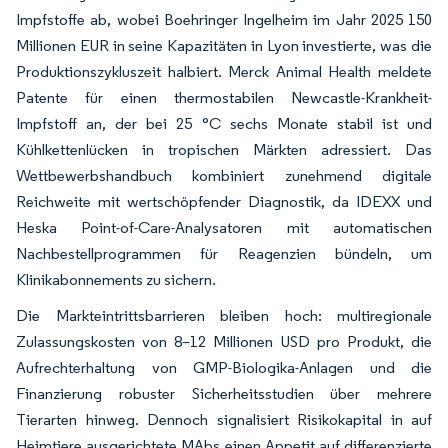
Impfstoffe ab, wobei Boehringer Ingelheim im Jahr 2025 150
Millionen EUR in seine Kapazitäten in Lyon investierte, was die
Produktionszykluszeit halbiert. Merck Animal Health meldete
Patente für einen thermostabilen Newcastle-Krankheit-
Impfstoff an, der bei 25 °C sechs Monate stabil ist und
Kühlkettenlücken in tropischen Märkten adressiert. Das
Wettbewerbshandbuch kombiniert zunehmend digitale
Reichweite mit wertschöpfender Diagnostik, da IDEXX und
Heska Point-of-Care-Analysatoren mit automatischen
Nachbestellprogrammen für Reagenzien bündeln, um
Klinikabonnements zu sichern.
Die Markteintrittsbarrieren bleiben hoch: multiregionale
Zulassungskosten von 8–12 Millionen USD pro Produkt, die
Aufrechterhaltung von GMP-Biologika-Anlagen und die
Finanzierung robuster Sicherheitsstudien über mehrere
Tierarten hinweg. Dennoch signalisiert Risikokapital in auf
Heimtiere ausgerichtete MAbs einen Appetit auf differenzierte