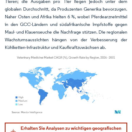
Tieren; die Ausgaben pro Tier liegen jedoch unter dem
globalen Durchschnitt, da Produzenten Generika bevorzugen.
Naher Osten und Afrika hielten 6 %, wobei Pferdearzneimittel
in den GCC-Ländern und südafrikanische Impfstoffe gegen
Maul- und Klauenseuche die Nachfrage stützen. Die regionalen
Wachstumsaussichten hängen von der Verbesserung der
Kühlketten-Infrastruktur und Kaufkraftzuwächsen ab.
Bild © Mordor Intelligence. Wiederverwendung erfordert Namensnennung gemäß