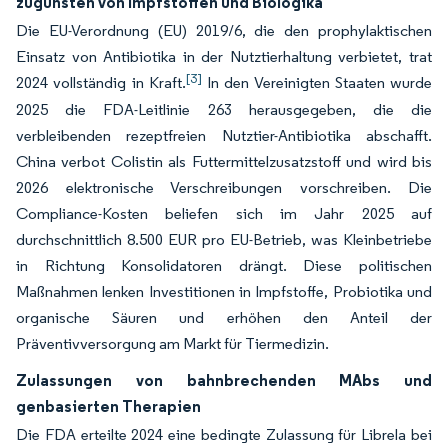
zugunsten von Impfstoffen und Biologika
Die EU-Verordnung (EU) 2019/6, die den prophylaktischen
Einsatz von Antibiotika in der Nutztierhaltung verbietet, trat
[3]
2024 vollständig in Kraft.
In den Vereinigten Staaten wurde
2025 die FDA-Leitlinie 263 herausgegeben, die die
verbleibenden rezeptfreien Nutztier-Antibiotika abschafft.
China verbot Colistin als Futtermittelzusatzstoff und wird bis
2026 elektronische Verschreibungen vorschreiben. Die
Compliance-Kosten beliefen sich im Jahr 2025 auf
durchschnittlich 8.500 EUR pro EU-Betrieb, was Kleinbetriebe
in Richtung Konsolidatoren drängt. Diese politischen
Maßnahmen lenken Investitionen in Impfstoffe, Probiotika und
organische Säuren und erhöhen den Anteil der
Präventivversorgung am Markt für Tiermedizin.
Zulassungen von bahnbrechenden MAbs und
genbasierten Therapien
Die FDA erteilte 2024 eine bedingte Zulassung für Librela bei