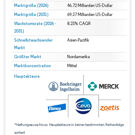
Marktgröße (2026)
46.72 Milliarden US-Dollar
Marktgröße (2031)
69.37 Milliarden US-Dollar
Wachstumsrate (2026 -
8.23% CAGR
2031)
Schnellstwachsender
Asien-Pazifik
Markt
Größter Markt
Nordamerika
Marktkonzentration
Mittel
Bild © Mordor Intelligence. Wiederverwendung erfordert Namensnennung gem
Hauptakteure
*Haftungsausschluss: Hauptakteure in keiner bestimmten Reihenfolge
sortiert