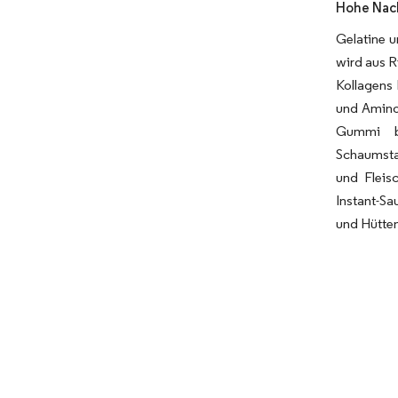
Hohe Nach
Gelatine u
wird aus R
Kollagens 
und Aminos
Gummi bi
Schaumstab
und Fleis
Instant-Sa
und Hütte