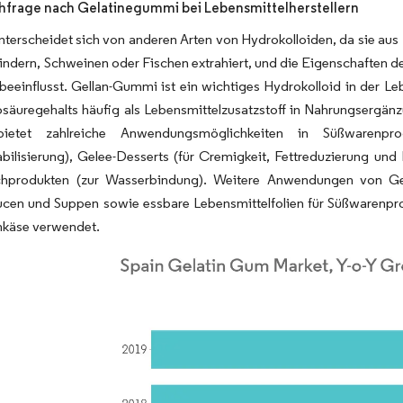
frage nach Gelatinegummi bei Lebensmittelherstellern
nterscheidet sich von anderen Arten von Hydrokolloiden, da sie aus
indern, Schweinen oder Fischen extrahiert, und die Eigenschaften de
beeinflusst. Gellan-Gummi ist ein wichtiges Hydrokolloid in der Le
äuregehalts häufig als Lebensmittelzusatzstoff in Nahrungsergänz
etet zahlreiche Anwendungsmöglichkeiten in Süßwarenpro
ilisierung), Gelee-Desserts (für Cremigkeit, Fettreduzierung und 
chprodukten (zur Wasserbindung). Weitere Anwendungen von Gel
ucen und Suppen sowie essbare Lebensmittelfolien für Süßwarenprod
nkäse verwendet.