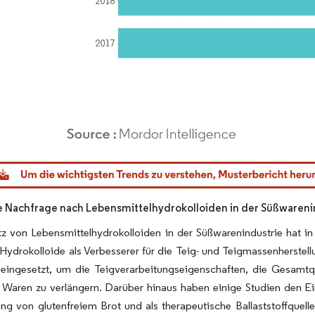
dor Intelligence. Wiederverwendung erfordert Namensnennung gemäß CC BY 4.0.
 Nachfrage nach Lebensmittelhydrokolloiden in der Süßwareni
tz von Lebensmittelhydrokolloiden in der Süßwarenindustrie hat i
Hydrokolloide als Verbesserer für die Teig- und Teigmassenherste
 eingesetzt, um die Teigverarbeitungseigenschaften, die Gesamtqu
 Waren zu verlängern. Darüber hinaus haben einige Studien den Ein
ng von glutenfreiem Brot und als therapeutische Ballaststoffquel