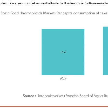
es Einsatzes von Lebensmittelhydrokolloiden in der Süßwarenindus
dor Intelligence. Wiederverwendung erfordert Namensnennung gemäß CC BY 4.0.