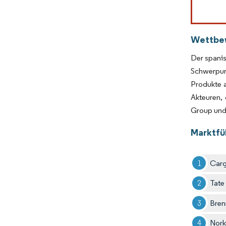
Wettbe
Der spanis
Schwerpun
Produkte a
Akteuren,
Group und
Marktfü
Carg
Tate
Bren
Nor