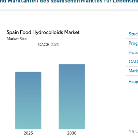
nd Marktanteil des spanischen Marktes für Lebensmi
Stud
Prog
Hist
CAG
Mark
Haup
*Haft