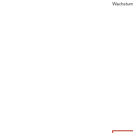
Wachstum d
Bild © Mor