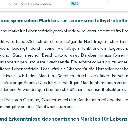
Bild © Mordor Intelligence. Wiederverwendung erfordert Namensnennung gemäß 
 des spanischen Marktes für Lebensmittelhydrokollo
che Markt für Lebensmittelhydrokolloide wird voraussichtlich im 
kt wird hauptsächlich durch die steigende Nachfrage nach seine
eben, bedingt durch seine vielfältigen funktionellen Eigensch
rung, Stabilisierung, Beschichtung usw. Darüber hinaus führe
stiländerungen und eine wachsende Erwerbsbevölkerung zu einer
iteten Lebensmitteln. Dies wird als Chance für die Hersteller gesehe
r hinaus wird der Markt maßgeblich durch verstärkte Forsch
lloide angetrieben. Dies führt zu häufigen Markteinführungen verbe
schiedene Anwendungen in unterschiedlichen Lebensmittelsektoren.
e Preis von Gelatine, Guarkernmehl und Xanthangummi erweist sich
mit negativ auf das Marktwachstum aus.
und Erkenntnisse des spanischen Marktes für Lebens