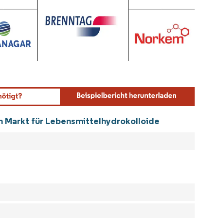
ordor Intelligence. Wiederverwendung erfordert Namensnennung gemäß CC BY 4.0.
n Markt für Lebensmittelhydrokolloide