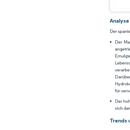
Analyse
Der spanis
Der Mar
angetri
Emulgie
Lebens
verarbe
Darübe
Hydroko
für ver
Der hoh
sich da
Trends 