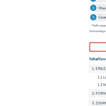
Hisp
Cea
*Haftungsa
Reihenfolge 
Inhalts
1. EINL
1.1 
1.2 U
2. FOR
3. ZUS