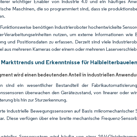
terer wichtiger Enabler von Industrie 4.0 und ein häufiges Anw
sche Maschinen, die so programmiert sind, dass sie produktions
en.
e Funktionsweise benötigen Industrieroboter hochentwickelte Sensor
ter-Verarbeitungseinheiten nutzen, um externe Informationen wie Bil
g und Positionsdaten zu erfassen. Derzeit sind
viele Industriero
el aus mehreren Kameras oder einem oder mehreren Laserverschie
 Markttrends und Erkenntnisse für Halbleiterbauele
ment wird einen bedeutenden Anteil in industriellen Anwendu
en sind ein wesentlicher Bestandteil der Fabrikautomatisier
onssensoren überwachen den Gerätezustand, von linearer oder win
terung bis hin zur Sturzerkennung.
rte industrielle Bewegungssensoren auf Basis mikromechanischer
ar. Diese verfügen über eine breite mechanische Frequenz-Sensorba
ustrielles Sensorsystem wird häufig von einer 24-V-Gleichstrom