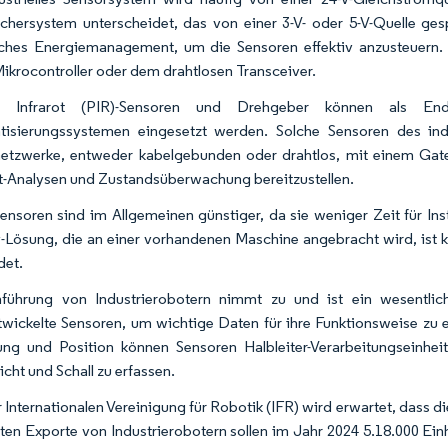
chersystem unterscheidet, das von einer 3-V- oder 5-V-Quelle ges
iches Energiemanagement, um die Sensoren effektiv anzusteuern.
ikrocontroller oder dem drahtlosen Transceiver.
e Infrarot (PIR)-Sensoren und Drehgeber können als Endsc
isierungssystemen eingesetzt werden. Solche Sensoren des indust
etzwerke, entweder kabelgebunden oder drahtlos, mit einem Ga
t-Analysen und Zustandsüberwachung bereitzustellen.
ensoren sind im Allgemeinen günstiger, da sie weniger Zeit für Ins
-Lösung, die an einer vorhandenen Maschine angebracht wird, ist k
det.
führung von Industrierobotern nimmt zu und ist ein wesentlich
wickelte Sensoren, um wichtige Daten für ihre Funktionsweise zu e
g und Position können Sensoren Halbleiter-Verarbeitungseinhei
licht und Schall zu erfassen.
r Internationalen Vereinigung für Robotik (IFR) wird erwartet, dass d
ten Exporte von Industrierobotern sollen im Jahr 2024 5.18.000 Ein