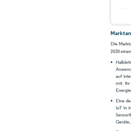
Marktan
Die Marktg
2030 einen
Halble
Anwendu
auf int
mit ihr
Energiee
Eine de
IoT in 
Sensori
Geräte,