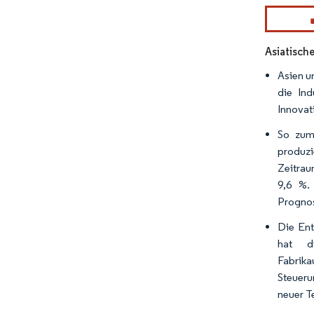
Bild © Mor
Asiatisch
Asien u
die Ind
Innovat
So zum 
produzi
Zeitrau
9,6 %.
Prognos
Die Ent
hat d
Fabrika
Steueru
neuer T