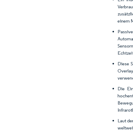
Verbrau
zusätzl
einem M
Passiv
Automat
Sensorn
Echtzei
Diese S
Overlay
verwen
Die Ein
hochent
Bewegun
Infrarot
Laut de
weltwei