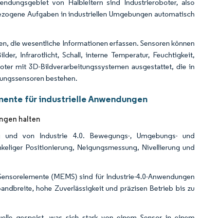
endungsgebiet von Halbleitern sind Industrieroboter, also
bezogene Aufgaben in industriellen Umgebungen automatisch
en, die wesentliche Informationen erfassen. Sensoren können
der, Infrarotlicht, Schall, interne Temperatur, Feuchtigkeit,
boter mit 3D-Bildverarbeitungssystemen ausgestattet, die in
bungssensoren bestehen.
mente für industrielle Anwendungen
ngen halten
ung und von Industrie 4.0. Bewegungs-, Umgebungs- und
keliger Positionierung, Neigungsmessung, Nivellierung und
 Sensorelemente (MEMS) sind für Industrie-4.0-Anwendungen
ndbreite, hohe Zuverlässigkeit und präzisen Betrieb bis zu
quelle gespeist, was sich stark von einem Sensor in einem