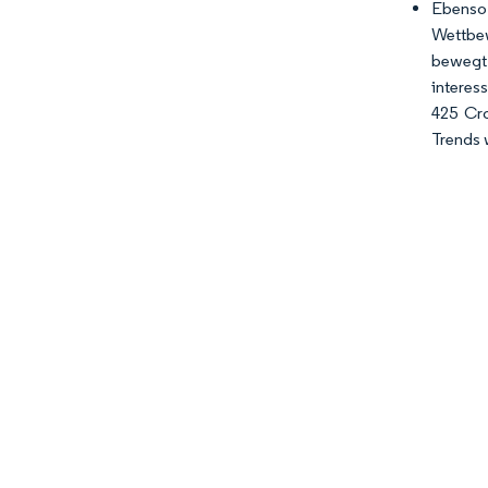
Ebenso
Wettbew
bewegt 
interess
425 Cro
Trends 