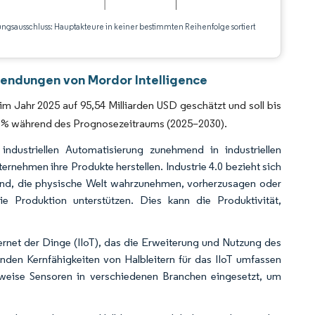
ungsausschluss: Hauptakteure in keiner bestimmten Reihenfolge sortiert
CC BY 4.0.
nwendungen von Mordor Intelligence
m Jahr 2025 auf 95,54 Milliarden USD geschätzt und soll bis
08 % während des Prognosezeitraums (2025–2030).
dustriellen Automatisierung zunehmend in industriellen
ernehmen ihre Produkte herstellen. Industrie 4.0 bezieht sich
 sind, die physische Welt wahrzunehmen, vorherzusagen oder
ie Produktion unterstützen. Dies kann die Produktivität,
ternet der Dinge (IIoT), das die Erweiterung und Nutzung des
nden Kernfähigkeiten von Halbleitern für das IIoT umfassen
lsweise Sensoren in verschiedenen Branchen eingesetzt, um