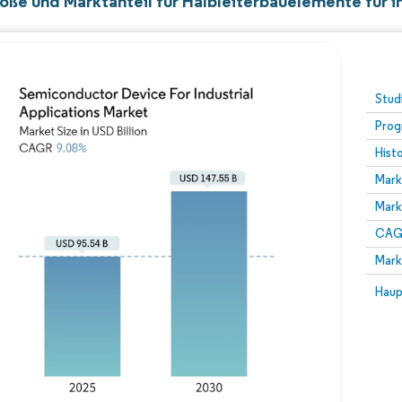
öße und Marktanteil für Halbleiterbauelemente für 
Stud
Prog
Hist
Mark
Mark
CAGR
Mark
Haup