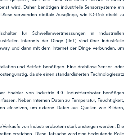
peist wird. Daher benötigen industrielle Sensorsysteme ein
 Diese verwenden digitale Ausgänge, wie IO-Link direkt zu
halter für Schwellenwertmessungen in industriellen
riellen Internets der Dinge (IIoT) sind über industrielle
teway und dann mit dem Internet der Dinge verbunden, um
tallation und Betrieb benötigen. Eine drahtlose Sensor- oder
ostengünstig, da sie einen standardisierten Technologiesatz
er Enabler von Industrie 4.0. Industrieroboter benötigen
rfassen. Neben internen Daten zu Temperatur, Feuchtigkeit,
ten einsetzen, um externe Daten aus Quellen wie Bildern,
ie Verkäufe von Industrierobotern stark ansteigen werden. Die
heiten erreichen. Diese Tatsache wird eine bedeutende Rolle