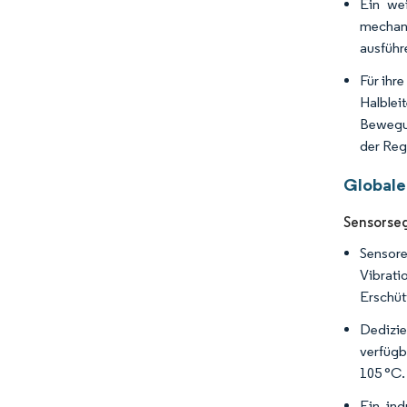
Ein wei
mechani
ausführ
Für ihr
Halblei
Bewegun
der Reg
Globale
Sensorseg
Sensor
Vibrati
Erschüt
Dedizie
verfügb
105 °C.
Ein ind