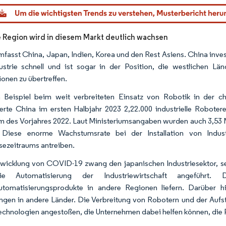
dor Intelligence. Wiederverwendung erfordert Namensnennung gemäß CC BY 4.0.
e Region wird in diesem Markt deutlich wachsen
mfasst China, Japan, Indien, Korea und den Rest Asiens. China inves
ustrie schnell und ist sogar in der Position, die westlichen L
ionen zu übertreffen.
Beispiel beim weit verbreiteten Einsatz von Robotik in der ch
erte China im ersten Halbjahr 2023 2,22.000 industrielle Roboter
m des Vorjahres 2022. Laut Ministeriumsangaben wurden auch 3,53 Mi
 Diese enorme Wachstumsrate bei der Installation von Indus
ezeitraums antreiben.
wicklung von COVID-19 zwang den japanischen Industriesektor, se
ie Automatisierung der Industriewirtschaft angeführt
utomatisierungsprodukte in andere Regionen liefern. Darüber hi
ngen in andere Länder. Die Verbreitung von Robotern und der Aufs
echnologien angestoßen, die Unternehmen dabei helfen können, die Pr