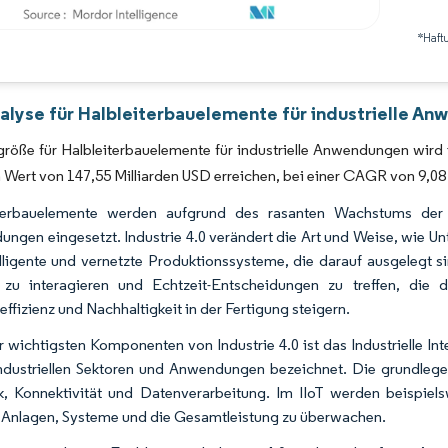
*Haft
Bild © Mordor Intelligence. Wiederverwendung erfordert Namensnennung gemäß 
alyse für Halbleiterbauelemente für industrielle A
röße für Halbleiterbauelemente für industrielle Anwendungen wird i
 Wert von 147,55 Milliarden USD erreichen, bei einer CAGR von 9,
iterbauelemente werden aufgrund des rasanten Wachstums der in
ngen eingesetzt. Industrie 4.0 verändert die Art und Weise, wie Unt
elligente und vernetzte Produktionssysteme, die darauf ausgelegt
 zu interagieren und Echtzeit-Entscheidungen zu treffen, die d
ffizienz und Nachhaltigkeit in der Fertigung steigern.
r wichtigsten Komponenten von Industrie 4.0 ist das Industrielle In
industriellen Sektoren und Anwendungen bezeichnet. Die grundlege
k, Konnektivität und Datenverarbeitung. Im IIoT werden beispie
 Anlagen, Systeme und die Gesamtleistung zu überwachen.