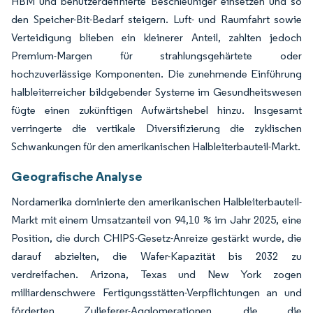
HBM und benutzerdefinierte Beschleuniger einsetzen und so
den Speicher-Bit-Bedarf steigern. Luft- und Raumfahrt sowie
Verteidigung blieben ein kleinerer Anteil, zahlten jedoch
Premium-Margen für strahlungsgehärtete oder
hochzuverlässige Komponenten. Die zunehmende Einführung
halbleiterreicher bildgebender Systeme im Gesundheitswesen
fügte einen zukünftigen Aufwärtshebel hinzu. Insgesamt
verringerte die vertikale Diversifizierung die zyklischen
Schwankungen für den amerikanischen Halbleiterbauteil-Markt.
Geografische Analyse
Nordamerika dominierte den amerikanischen Halbleiterbauteil-
Markt mit einem Umsatzanteil von 94,10 % im Jahr 2025, eine
Position, die durch CHIPS-Gesetz-Anreize gestärkt wurde, die
darauf abzielten, die Wafer-Kapazität bis 2032 zu
verdreifachen. Arizona, Texas und New York zogen
milliardenschwere Fertigungsstätten-Verpflichtungen an und
förderten Zulieferer-Agglomerationen, die die