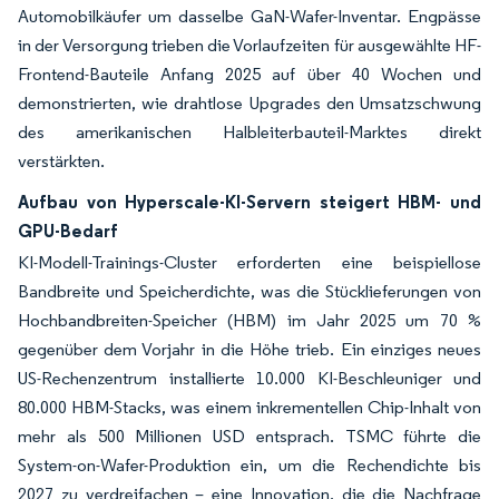
Automobilkäufer um dasselbe GaN-Wafer-Inventar. Engpässe
in der Versorgung trieben die Vorlaufzeiten für ausgewählte HF-
Frontend-Bauteile Anfang 2025 auf über 40 Wochen und
demonstrierten, wie drahtlose Upgrades den Umsatzschwung
des amerikanischen Halbleiterbauteil-Marktes direkt
verstärkten.
Aufbau von Hyperscale-KI-Servern steigert HBM- und
GPU-Bedarf
KI-Modell-Trainings-Cluster erforderten eine beispiellose
Bandbreite und Speicherdichte, was die Stücklieferungen von
Hochbandbreiten-Speicher (HBM) im Jahr 2025 um 70 %
gegenüber dem Vorjahr in die Höhe trieb. Ein einziges neues
US-Rechenzentrum installierte 10.000 KI-Beschleuniger und
80.000 HBM-Stacks, was einem inkrementellen Chip-Inhalt von
mehr als 500 Millionen USD entsprach. TSMC führte die
System-on-Wafer-Produktion ein, um die Rechendichte bis
2027 zu verdreifachen – eine Innovation, die die Nachfrage