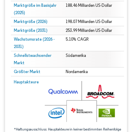
Marktgröße im Basisjahr
188.46 Milliarden US-Dollar
(2025)
Marktgröße (2026)
198.07 Milliarden US-Dollar
Marktgröße (2031)
253.99 Milliarden US-Dollar
Wachstumsrate (2026 -
5.10% CAGR
2031)
Schnellstwachsender
Südamerika
Markt
Größter Markt
Nordamerika
Bild © Mordor Intelligence. Wiederverwendung erfordert Namensnennung gem
Hauptakteure
*Haftungsausschluss: Hauptakteure in keiner bestimmten Reihenfolge