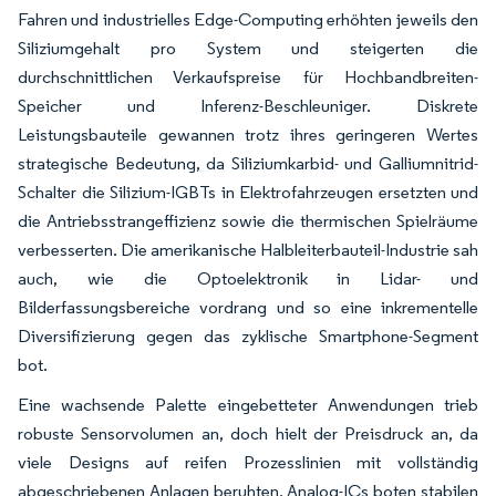
Fahren und industrielles Edge-Computing erhöhten jeweils den
Siliziumgehalt pro System und steigerten die
durchschnittlichen Verkaufspreise für Hochbandbreiten-
Speicher und Inferenz-Beschleuniger. Diskrete
Leistungsbauteile gewannen trotz ihres geringeren Wertes
strategische Bedeutung, da Siliziumkarbid- und Galliumnitrid-
Schalter die Silizium-IGBTs in Elektrofahrzeugen ersetzten und
die Antriebsstrangeffizienz sowie die thermischen Spielräume
verbesserten. Die amerikanische Halbleiterbauteil-Industrie sah
auch, wie die Optoelektronik in Lidar- und
Bilderfassungsbereiche vordrang und so eine inkrementelle
Diversifizierung gegen das zyklische Smartphone-Segment
bot.
Eine wachsende Palette eingebetteter Anwendungen trieb
robuste Sensorvolumen an, doch hielt der Preisdruck an, da
viele Designs auf reifen Prozesslinien mit vollständig
abgeschriebenen Anlagen beruhten. Analog-ICs boten stabilen