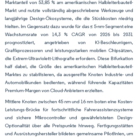
Marktanteil von 53,85 % am amerikanischen Halbleiterbauteil-
Markt und nutzte vollständig abgeschriebene Werkzeuge und
langjährige Design-Ökosysteme, die die Stückkosten niedrig
hielten. Im Gegensatz dazu wurde für das ≤ 5-nm-Segment eine
Wachstumsrate von 14,3 % CAGR von 2026 bis 2031
prognostiziert, angetrieben von KI-Beschleunigern,
Grafikprozessoren und leistungsstarken mobilen Chipsätzen,
die Extrem-Ultraviolett-Lithografie erfordern. Diese Bifurkation
half dabei, die Größe des amerikanischen Halbleiterbauteil-
Marktes zu stabilisieren, da ausgereifte Knoten Industrie- und
Automobilkunden bedienten, während führende Kapazitäten
Premium-Margen von Cloud-Anbietern erzielten.
Mittlere Knoten zwischen 45 nm und 16 nm boten eine Kosten-
Leistungs-Brücke für fortschrittliche Fahrerassistenzsysteme
und sichere Mikrocontroller und gewährleisteten Design-
Optionalität über alle Preispunkte hinweg. Fertigungsstätten
und Ausrüstungshersteller bildeten gemeinsame Pilotlinien, um