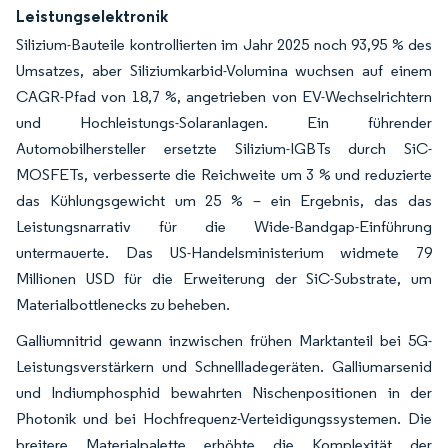
Leistungselektronik
Silizium-Bauteile kontrollierten im Jahr 2025 noch 93,95 % des
Umsatzes, aber Siliziumkarbid-Volumina wuchsen auf einem
CAGR-Pfad von 18,7 %, angetrieben von EV-Wechselrichtern
und Hochleistungs-Solaranlagen. Ein führender
Automobilhersteller ersetzte Silizium-IGBTs durch SiC-
MOSFETs, verbesserte die Reichweite um 3 % und reduzierte
das Kühlungsgewicht um 25 % – ein Ergebnis, das das
Leistungsnarrativ für die Wide-Bandgap-Einführung
untermauerte. Das US-Handelsministerium widmete 79
Millionen USD für die Erweiterung der SiC-Substrate, um
Materialbottlenecks zu beheben.
Galliumnitrid gewann inzwischen frühen Marktanteil bei 5G-
Leistungsverstärkern und Schnellladegeräten. Galliumarsenid
und Indiumphosphid bewahrten Nischenpositionen in der
Photonik und bei Hochfrequenz-Verteidigungssystemen. Die
breitere Materialpalette erhöhte die Komplexität der