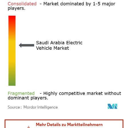
Bild © Mordor Intelligence. Wiederverwendung erfordert Namensnennung gemäß