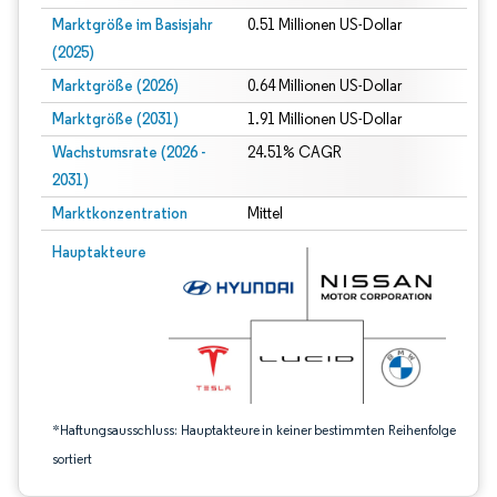
Marktgröße im Basisjahr
0.51 Millionen US-Dollar
(2025)
Marktgröße (2026)
0.64 Millionen US-Dollar
Marktgröße (2031)
1.91 Millionen US-Dollar
Wachstumsrate (2026 -
24.51% CAGR
2031)
Marktkonzentration
Mittel
Bild © Mordor Intelligence. Wiederverwendung erfordert Namensnennung gem
Hauptakteure
*Haftungsausschluss: Hauptakteure in keiner bestimmten Reihenfolge
sortiert