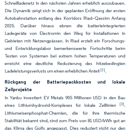
Schnellladenetz in den nächsten Jahren erheblich auszubauen.
Die Dynamik zeigt sich in der geplanten Eröffnung der ersten
Autobahnstation entlang des Korridors Riad–Qassim Anfang
2025. Darüber hinaus ebnen die batterieintegrierten
Ladegeräte von Electromin den Weg für Installationen in
Gebieten mit Netzengpässen. In Riad erzielt ein Forschungs-
und Entwicklungslabor bemerkenswerte Fortschritte beim
Testen von Systemen bei extrem hohen Temperaturen und
erreicht eine deutliche Reduzierung des hitzebedingten
[2]
Ladeleistungsverlusts um einen erheblichen Anteil
.
Rückgang der Batteriepackkosten und lokale
Zellprojekte
In Yanbu investiert EV Metals 905 Millionen USD in den Bau
[3]
eines Lithiumhydroxid-Komplexes für lokale Zelllinien
.
Lithiumeisenphosphat-Chemien, die für ihre thermische
Stabilität bekannt sind, sind zum Preis von 81 USD/kWh gut an
das Klima des Golfs angepasst. Dies reduziert nicht nur den