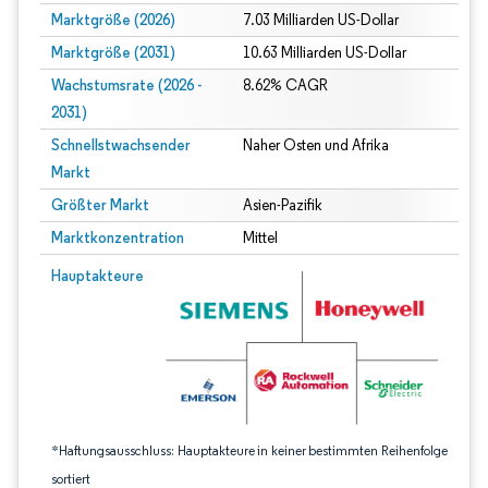
Marktgröße (2026)
7.03 Milliarden US-Dollar
Marktgröße (2031)
10.63 Milliarden US-Dollar
Wachstumsrate (2026 -
8.62% CAGR
2031)
Schnellstwachsender
Naher Osten und Afrika
Markt
Größter Markt
Asien-Pazifik
Marktkonzentration
Mittel
Bild © Mordor Intelligence. Wiederverwendung erfordert Namensnennung gem
Hauptakteure
*Haftungsausschluss: Hauptakteure in keiner bestimmten Reihenfolge
sortiert