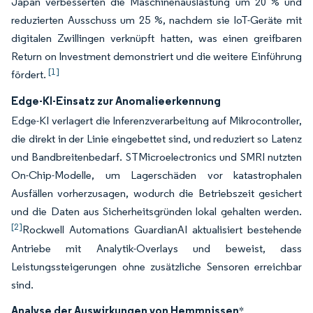
Japan verbesserten die Maschinenauslastung um 20 % und
reduzierten Ausschuss um 25 %, nachdem sie IoT-Geräte mit
digitalen Zwillingen verknüpft hatten, was einen greifbaren
Return on Investment demonstriert und die weitere Einführung
[1]
fördert.
Edge-KI-Einsatz zur Anomalieerkennung
Edge-KI verlagert die Inferenzverarbeitung auf Mikrocontroller,
die direkt in der Linie eingebettet sind, und reduziert so Latenz
und Bandbreitenbedarf. STMicroelectronics und SMRI nutzten
On-Chip-Modelle, um Lagerschäden vor katastrophalen
Ausfällen vorherzusagen, wodurch die Betriebszeit gesichert
und die Daten aus Sicherheitsgründen lokal gehalten werden.
[2]
Rockwell Automations GuardianAI aktualisiert bestehende
Antriebe mit Analytik-Overlays und beweist, dass
Leistungssteigerungen ohne zusätzliche Sensoren erreichbar
sind.
Analyse der Auswirkungen von Hemmnissen
*