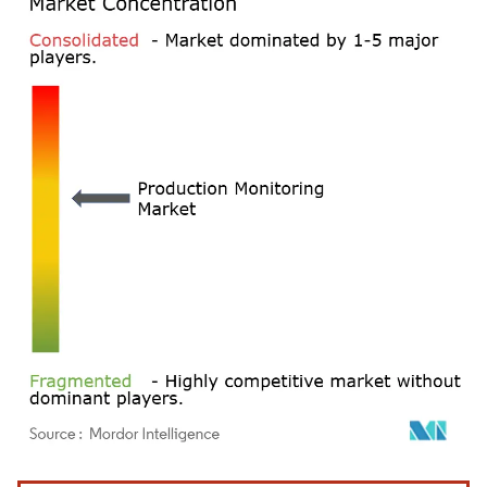
Bild © Mordor Intelligence. Wiederverwendung erfordert Namensnennung gemäß