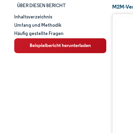
ÜBER DIESEN BERICHT
M2M-Ver
Inhaltsverzeichnis
Marktgröße und -anteil
Umfang und Methodik
Häufig gestellte Fragen
Marktanalyse
Trends und Einblicke
Segmentanalyse
Geografische Analyse
Regulatorisches Umfeld
Wertschöpfungskettenanalyse
Wettbewerbslandschaft