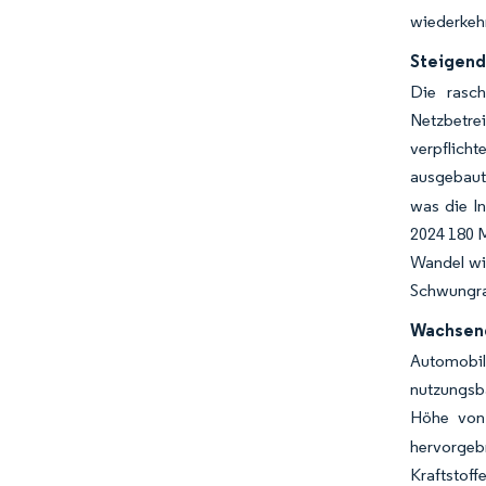
wiederkehr
Steigend
Die rasc
Netzbetre
verpflich
ausgebaut
was die I
2024 180 M
Wandel wi
Schwungrad
Wachsend
Automobil
nutzungsb
Höhe von 
hervorge
Kraftsto