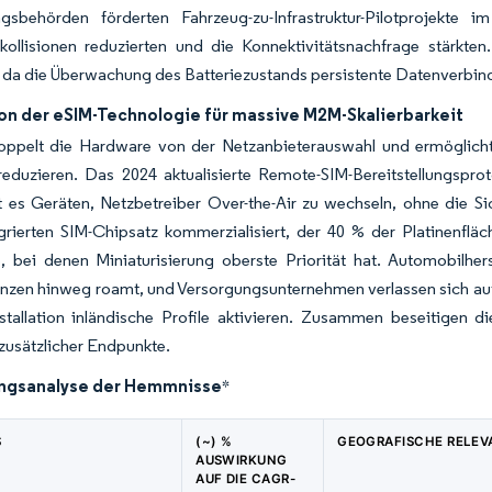
ngsbehörden förderten Fahrzeug-zu-Infrastruktur-Pilotprojekt
kollisionen reduzierten und die Konnektivitätsnachfrage stärkten
, da die Überwachung des Batteriezustands persistente Datenverbin
ion der eSIM-Technologie für massive M2M-Skalierbarkeit
oppelt die Hardware von der Netzanbieterauswahl und ermöglicht 
 reduzieren. Das 2024 aktualisierte Remote-SIM-Bereitstellungspr
t es Geräten, Netzbetreiber Over-the-Air zu wechseln, ohne die 
grierten SIM-Chipsatz kommerzialisiert, der 40 % der Platinenfläc
, bei denen Miniaturisierung oberste Priorität hat. Automobilhers
zen hinweg roamt, und Versorgungsunternehmen verlassen sich auf e
nstallation inländische Profile aktivieren. Zusammen beseitigen
 zusätzlicher Endpunkte.
ngsanalyse der Hemmnisse
*
S
(~) %
GEOGRAFISCHE RELEV
AUSWIRKUNG
AUF DIE CAGR-