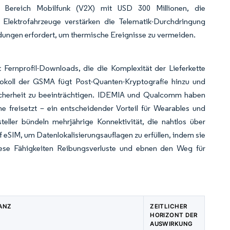
e im Bereich Mobilfunk (V2X) mit USD 300 Millionen, die
. Elektrofahrzeuge verstärken die Telematik-Durchdringung
dungen erfordert, um thermische Ereignisse zu vermeiden.
Fernprofil-Downloads, die die Komplexität der Lieferkette
otokoll der GSMA fügt Post-Quanten-Kryptografie hinzu und
Sicherheit zu beeinträchtigen. IDEMIA und Qualcomm haben
he freisetzt – ein entscheidender Vorteil für Wearables und
teller bündeln mehrjährige Konnektivität, die nahtlos über
SIM, um Datenlokalisierungsauflagen zu erfüllen, indem sie
 diese Fähigkeiten Reibungsverluste und ebnen den Weg für
ANZ
ZEITLICHER
HORIZONT DER
AUSWIRKUNG