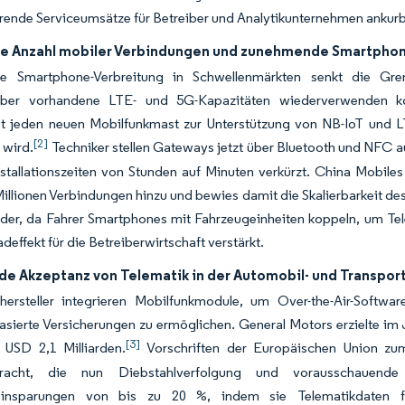
ende Serviceumsätze für Betreiber und Analytikunternehmen ankurb
e Anzahl mobiler Verbindungen und zunehmende Smartpho
he Smartphone-Verbreitung in Schwellenmärkten senkt die Gr
iber vorhandene LTE- und 5G-Kapazitäten wiederverwenden kö
tet jeden neuen Mobilfunkmast zur Unterstützung von NB-IoT und 
[2]
 wird.
Techniker stellen Gateways jetzt über Bluetooth und NFC au
nstallationszeiten von Stunden auf Minuten verkürzt. China Mobil
illionen Verbindungen hinzu und bewies damit die Skalierbarkeit de
der, da Fahrer Smartphones mit Fahrzeugeinheiten koppeln, um Te
effekt für die Betreiberwirtschaft verstärkt.
e Akzeptanz von Telematik in der Automobil- und Transpor
hersteller integrieren Mobilfunkmodule, um Over-the-Air-Softwa
asierte Versicherungen zu ermöglichen. General Motors erzielte i
[3]
USD 2,1 Milliarden.
Vorschriften der Europäischen Union zum
bracht, die nun Diebstahlverfolgung und vorausschauende 
ffeinsparungen von bis zu 20 %, indem sie Telematikdaten f