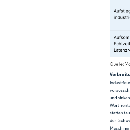
Aufstie
indust
Aufkom
Echtzei
Latenzr
Quelle: Mo
Verbreitu
Industrie
voraussch
und sinken
Wert rent
statten ta
der Schwe
Maschinen