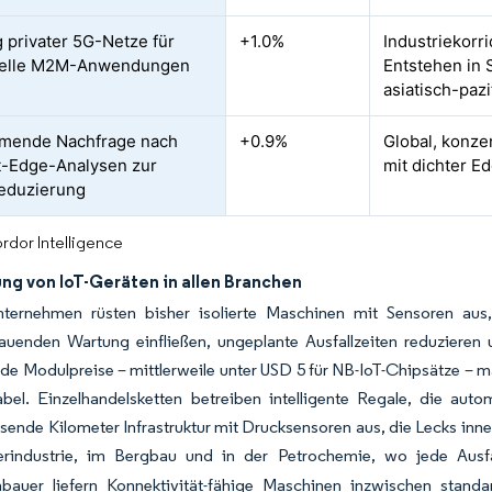
g privater 5G-Netze für
+1.0%
Industriekorr
rielle M2M-Anwendungen
Entstehen in
asiatisch-paz
mende Nachfrage nach
+0.9%
Global, konze
t-Edge-Analysen zur
mit dichter Ed
eduzierung
rdor Intelligence
ng von IoT-Geräten in allen Branchen
unternehmen rüsten bisher isolierte Maschinen mit Sensoren au
auenden Wartung einfließen, ungeplante Ausfallzeiten reduzieren
de Modulpreise – mittlerweile unter USD 5 für NB-IoT-Chipsätze – 
abel. Einzelhandelsketten betreiben intelligente Regale, die aut
usende Kilometer Infrastruktur mit Drucksensoren aus, die Lecks inn
rindustrie, im Bergbau und in der Petrochemie, wo jede Ausfall
bauer liefern Konnektivität-fähige Maschinen inzwischen standa