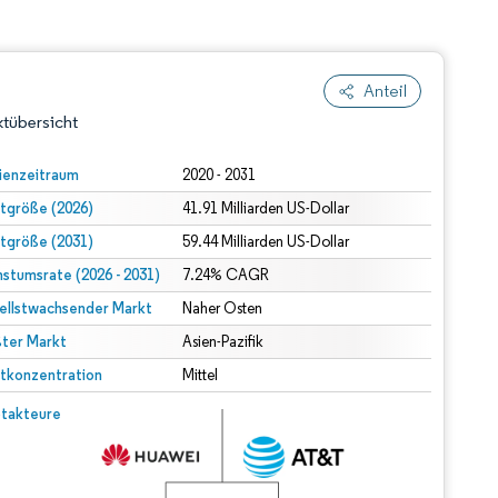
Anteil
tübersicht
ienzeitraum
2020 - 2031
tgröße (2026)
41.91 Milliarden US-Dollar
tgröße (2031)
59.44 Milliarden US-Dollar
stumsrate (2026 - 2031)
7.24% CAGR
ellstwachsender Markt
Naher Osten
ter Markt
dert Namensnennung gemäß CC BY 4.0.
Asien-Pazifik
tkonzentration
Mittel
© Mordor Intelligence. Wiederverwendung erfordert Namensnennung gemäß CC BY 4.0.
takteure