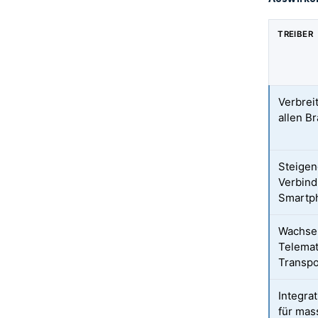
TREIBER
Verbrei
allen B
Steigen
Verbin
Smartp
Wachse
Telemat
Transp
Integra
für mas