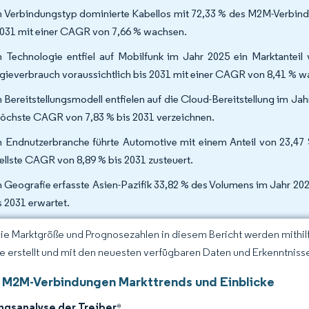
 Verbindungstyp dominierte Kabellos mit 72,33 % des M2M-Verbindu
2031 mit einer CAGR von 7,66 % wachsen.
 Technologie entfiel auf Mobilfunk im Jahr 2025 ein Marktantei
gieverbrauch voraussichtlich bis 2031 mit einer CAGR von 8,41 % 
 Bereitstellungsmodell entfielen auf die Cloud-Bereitstellung im Ja
höchste CAGR von 7,83 % bis 2031 verzeichnen.
 Endnutzerbranche führte Automotive mit einem Anteil von 23,47
ellste CAGR von 8,89 % bis 2031 zusteuert.
 Geografie erfasste Asien-Pazifik 33,82 % des Volumens im Jahr 20
s 2031 erwartet.
Die Marktgröße und Prognosezahlen in diesem Bericht werden mithi
ce erstellt und mit den neuesten verfügbaren Daten und Erkenntnisse
 M2M-Verbindungen Markttrends und Einblicke
ngsanalyse der Treiber
*