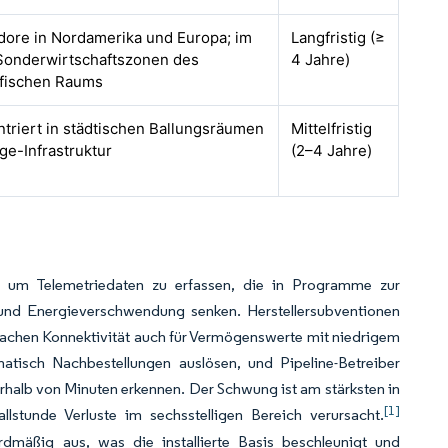
idore in Nordamerika und Europa; im
Langfristig (≥
 Sonderwirtschaftszonen des
4 Jahre)
ifischen Raums
ntriert in städtischen Ballungsräumen
Mittelfristig
ge-Infrastruktur
(2–4 Jahre)
s, um Telemetriedaten zu erfassen, die in Programme zur
 und Energieverschwendung senken. Herstellersubventionen
machen Konnektivität auch für Vermögenswerte mit niedrigem
omatisch Nachbestellungen auslösen, und Pipeline-Betreiber
erhalb von Minuten erkennen. Der Schwung ist am stärksten in
[1]
stunde Verluste im sechsstelligen Bereich verursacht.
rdmäßig aus, was die installierte Basis beschleunigt und