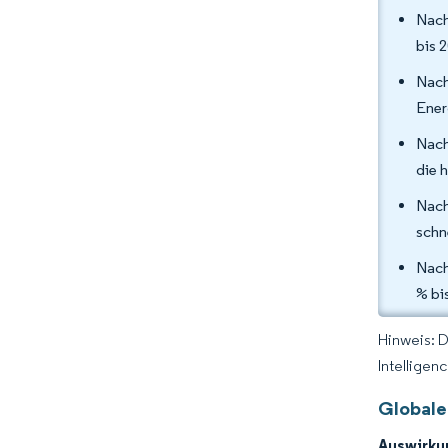
Nach
bis 
Nach
Ener
Nach
die 
Nach
schn
Nach
% bi
Hinweis: 
Intelligen
Globale
Auswirku