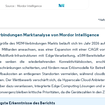
*Haft
bindungen Marktanalyse von Mordor Intelligence
größe des M2M-Verbindungen Markts beläuft sich im Jahr 2026 auf 
 Milliarden anwachsen, was einer Expansion mit einer CAGR von 
Mobilfunk-Infrastrukturen mit Edge-Verarbeitung, eSIM-Bereitstel
itte senken die wiederkehrenden Konnektivitätskosten, ers
chränkungen scheiterten, und fördern neue Erlösmodelle für Betre
efbaukosten an entlegenen Standorten vermeiden, während cloud
hen. Der Wettbewerb verschärft sich, da Hyperscale-Cloud-Anbiete
ber dazu veranlassen, integrierte Edge-Computing-Lösungen und ver
onvergenz bleiben kritische Prioritäten, da die Gerätezahlen in den Z
gste Erkenntnisse des Berichts