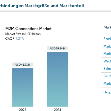
bindungen Marktgröße und Marktanteil
Mark
Stud
Mark
Mark
Wach
Schn
Größ
Bild © Mordor Intelligence. Wiederverwendung erfor
Mark
Bild 
Haup