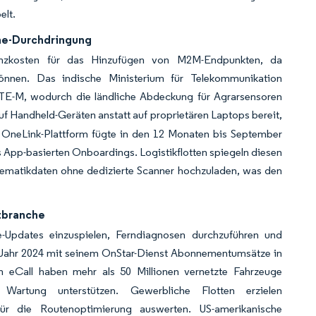
elt.
ne-Durchdringung
enzkosten für das Hinzufügen von M2M-Endpunkten, da
nnen. Das indische Ministerium für Telekommunikation
LTE-M, wodurch die ländliche Abdeckung für Agrarsensoren
f Handheld-Geräten anstatt auf proprietären Laptops bereit,
es OneLink-Plattform fügte in den 12 Monaten bis September
s App-basierten Onboardings. Logistikflotten spiegeln diesen
lematikdaten ohne dedizierte Scanner hochzuladen, was den
tbranche
re-Updates einzuspielen, Ferndiagnosen durchzuführen und
m Jahr 2024 mit seinem OnStar-Dienst Abonnementumsätze in
 eCall haben mehr als 50 Millionen vernetzte Fahrzeuge
Wartung unterstützen. Gewerbliche Flotten erzielen
ür die Routenoptimierung auswerten. US-amerikanische