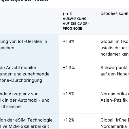
(~) %
GEOGRAFISCHE
AUSWIRKUNG
AUF DIE CAGR-
PROGNOSE
tung von IoT-Geräten in
+1.8%
Global, mit K
ranchen
asiatisch-paz
nordamerikan
de Anzahl mobiler
+1.3%
Schwerpunkt A
dungen und zunehmende
auf den Nahen
hone-Durchdringung
nde Akzeptanz von
+1.5%
Nordamerika 
ik in der Automobil- und
Asien-Pazifik
ortbranche
tion der eSIM-Technologie
+1.2%
Global, frühe
sive M2M-Skalierbarkeit
Nordamerika