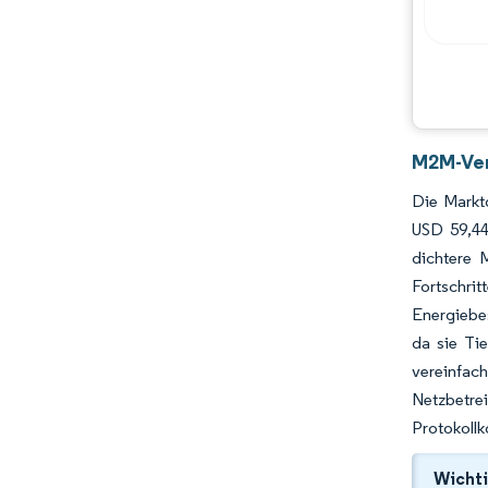
Hauptakteure
Chancen & Aussichten
Branchenentwicklungen
M2M-Ver
Die Markt
USD 59,44
dichtere 
Fortschr
Energiebes
da sie Ti
vereinfac
Netzbetrei
Protokollk
Wichti