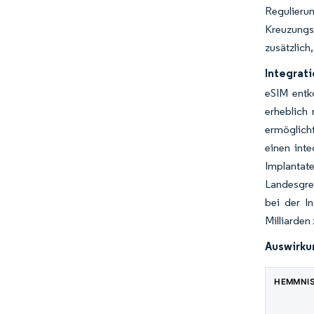
Regulieru
Kreuzungs
zusätzlich
Integrat
eSIM entk
erheblich
ermöglich
einen inte
Implantate
Landesgren
bei der I
Milliarden
Auswirku
HEMMNI