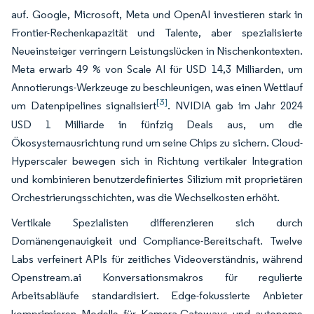
auf. Google, Microsoft, Meta und OpenAI investieren stark in
Frontier-Rechenkapazität und Talente, aber spezialisierte
Neueinsteiger verringern Leistungslücken in Nischenkontexten.
Meta erwarb 49 % von Scale AI für USD 14,3 Milliarden, um
Annotierungs-Werkzeuge zu beschleunigen, was einen Wettlauf
[3]
um Datenpipelines signalisiert
. NVIDIA gab im Jahr 2024
USD 1 Milliarde in fünfzig Deals aus, um die
Ökosystemausrichtung rund um seine Chips zu sichern. Cloud-
Hyperscaler bewegen sich in Richtung vertikaler Integration
und kombinieren benutzerdefiniertes Silizium mit proprietären
Orchestrierungsschichten, was die Wechselkosten erhöht.
Vertikale Spezialisten differenzieren sich durch
Domänengenauigkeit und Compliance-Bereitschaft. Twelve
Labs verfeinert APIs für zeitliches Videoverständnis, während
Openstream.ai Konversationsmakros für regulierte
Arbeitsabläufe standardisiert. Edge-fokussierte Anbieter
komprimieren Modelle für Kamera-Gateways und autonome