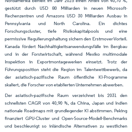
Nordamerika behielt im Jahr 2025 einen Anteil von 40,70 %,
gestützt durch USD 80 Milliarden in neuen Microsoft-
Rechenzentren und Amazons USD 30 Milliarden Ausbau in
Pennsylvania und North Carolina. Ein dichtes
Forschungscluster, tiefe Risikokapitalpools und eine
permissive Regulierungshaltung sichern den Erstmover-Vorteil.
Kanada fördert Nachhaltigkeitsanwendungsfälle im Bergbau
und in der Forstwirtschaft, während Mexiko multimodale
Inspektion in Exportmontagewerken einsetzt. Trotz der
Führungsposition steht die Region im Talentwettbewerb, da
der asiatisch-pazifische Raum öffentliche KI-Programme
skaliert, die Forscher von etablierten Unternehmen abwerben.
Der asiatisch-pazifische Raum verzeichnet bis 2031 den
schnellsten CAGR von 40,90 %, da China, Japan und Indien
nationale Roadmaps mit grundlegender KI abstimmen. Peking
finanziert GPU-Cluster und Open-Source-Modell-Benchmarks
und beschleunigt so inländische Alternativen zu westlichen