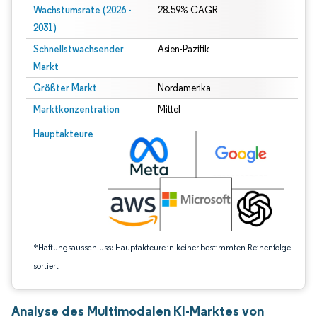
Wachstumsrate (2026 -
28.59% CAGR
2031)
Schnellstwachsender
Asien-Pazifik
Markt
Größter Markt
Nordamerika
Marktkonzentration
Mittel
Bild © Mordor Intelligence. Wiederverwendung erfordert Namensnennung gem
Hauptakteure
*Haftungsausschluss: Hauptakteure in keiner bestimmten Reihenfolge
sortiert
Analyse des Multimodalen KI-Marktes von