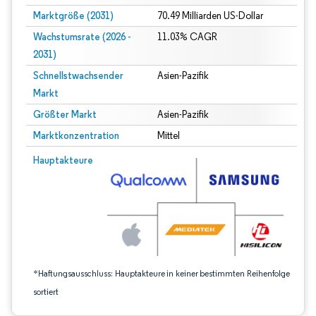
Marktgröße (2031)
70.49 Milliarden US-Dollar
Wachstumsrate (2026 -
11.03% CAGR
2031)
Schnellstwachsender
Asien-Pazifik
Markt
Größter Markt
Asien-Pazifik
Marktkonzentration
Mittel
Bild © Mordor Intelligence. Wiederverwendung erfordert Namensnennung gem
Hauptakteure
*Haftungsausschluss: Hauptakteure in keiner bestimmten Reihenfolge
sortiert