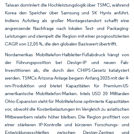
Taiwan dominiert die Hochleistungslogik über TSMC, während
Korea den Speicher über Samsung und SK Hynix anführt.
Indiens Aufstieg als großer Montagestandort schafft eine
angrenzende Nachfrage nach lokalen Test- und Packaging-
Leistungen und stempelt die Region mit einer prognostizierten
CAGR von 12,05 %, die den globalen Basiswert übertrifft.
Nordamerikas Mobiltelefon-Halbleiter-Fußabdruck hängt von
der Führungsposition bei Design-IP und neuen Fab-
Investitionen ab, die durch den CHIPS-Gesetz katalysiert
werden. TSMCs Arizona-Anlage begann Anfang 2025 mit der 4-
nm-Produktion und bietet Kapazitäten für Premium-US-
amerikanische Mobiltelefon-Marken. Intels USD 20 Milliarden
Ohio-Expansion sieht für Mobiltelefone optimierte Kapazitäten
vor, obwohl die Kostenbelastungen im Vergleich zu asiatischen
Mitbewerbern relativ höher bleiben. Die Region profitiert von
einer stärkeren IP-Kontrolle und kürzeren Forschungs- und
Entwicklungsschleifen zwischen Design-Zentren und