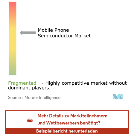
Bild © Mordor Intelligence. Wiederverwendung erfordert Namensnennung gemäß