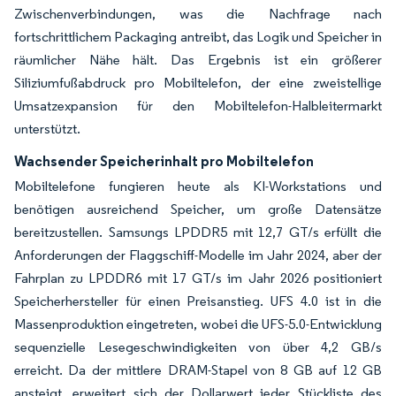
Zwischenverbindungen, was die Nachfrage nach
fortschrittlichem Packaging antreibt, das Logik und Speicher in
räumlicher Nähe hält. Das Ergebnis ist ein größerer
Siliziumfußabdruck pro Mobiltelefon, der eine zweistellige
Umsatzexpansion für den Mobiltelefon-Halbleitermarkt
unterstützt.
Wachsender Speicherinhalt pro Mobiltelefon
Mobiltelefone fungieren heute als KI-Workstations und
benötigen ausreichend Speicher, um große Datensätze
bereitzustellen. Samsungs LPDDR5 mit 12,7 GT/s erfüllt die
Anforderungen der Flaggschiff-Modelle im Jahr 2024, aber der
Fahrplan zu LPDDR6 mit 17 GT/s im Jahr 2026 positioniert
Speicherhersteller für einen Preisanstieg. UFS 4.0 ist in die
Massenproduktion eingetreten, wobei die UFS-5.0-Entwicklung
sequenzielle Lesegeschwindigkeiten von über 4,2 GB/s
erreicht. Da der mittlere DRAM-Stapel von 8 GB auf 12 GB
ansteigt, erweitert sich der Dollarwert jeder Stückliste des