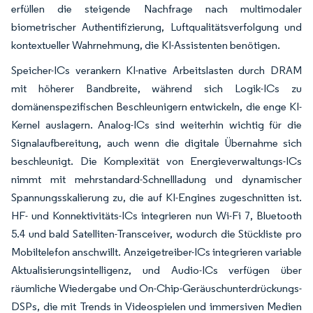
erfüllen die steigende Nachfrage nach multimodaler
biometrischer Authentifizierung, Luftqualitätsverfolgung und
kontextueller Wahrnehmung, die KI-Assistenten benötigen.
Speicher-ICs verankern KI-native Arbeitslasten durch DRAM
mit höherer Bandbreite, während sich Logik-ICs zu
domänenspezifischen Beschleunigern entwickeln, die enge KI-
Kernel auslagern. Analog-ICs sind weiterhin wichtig für die
Signalaufbereitung, auch wenn die digitale Übernahme sich
beschleunigt. Die Komplexität von Energieverwaltungs-ICs
nimmt mit mehrstandard-Schnellladung und dynamischer
Spannungsskalierung zu, die auf KI-Engines zugeschnitten ist.
HF- und Konnektivitäts-ICs integrieren nun Wi-Fi 7, Bluetooth
5.4 und bald Satelliten-Transceiver, wodurch die Stückliste pro
Mobiltelefon anschwillt. Anzeigetreiber-ICs integrieren variable
Aktualisierungsintelligenz, und Audio-ICs verfügen über
räumliche Wiedergabe und On-Chip-Geräuschunterdrückungs-
DSPs, die mit Trends in Videospielen und immersiven Medien