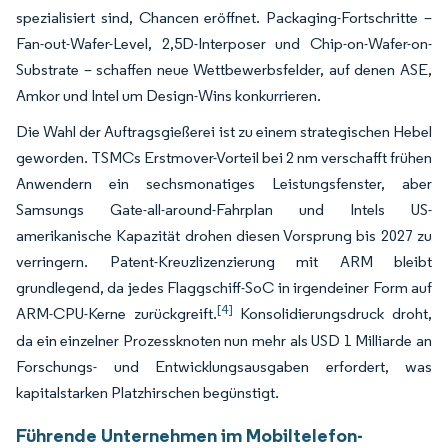
spezialisiert sind, Chancen eröffnet. Packaging-Fortschritte –
Fan-out-Wafer-Level, 2,5D-Interposer und Chip-on-Wafer-on-
Substrate – schaffen neue Wettbewerbsfelder, auf denen ASE,
Amkor und Intel um Design-Wins konkurrieren.
Die Wahl der Auftragsgießerei ist zu einem strategischen Hebel
geworden. TSMCs Erstmover-Vorteil bei 2 nm verschafft frühen
Anwendern ein sechsmonatiges Leistungsfenster, aber
Samsungs Gate-all-around-Fahrplan und Intels US-
amerikanische Kapazität drohen diesen Vorsprung bis 2027 zu
verringern. Patent-Kreuzlizenzierung mit ARM bleibt
grundlegend, da jedes Flaggschiff-SoC in irgendeiner Form auf
[4]
ARM-CPU-Kerne zurückgreift.
Konsolidierungsdruck droht,
da ein einzelner Prozessknoten nun mehr als USD 1 Milliarde an
Forschungs- und Entwicklungsausgaben erfordert, was
kapitalstarken Platzhirschen begünstigt.
Führende Unternehmen im Mobiltelefon-