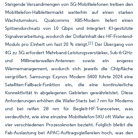
Steigende Versandmengen von 5G-Mobiltelefonen treiben den
Mobiltelefon-Halbleitermarkt weiterhin auf einen starken
Wachstumskurs. Qualcomms X85-Modem liefert einen
Spitzendurchsatz von 10 Gbps und integriert KI-gestützte
Signalverarbeitung, wodurch der Dollarinhalt des HF-Frontend-
[2]
Moduls pro Einheit um fast 20 % steigt.
Der Übergang von
4G zu 5G erfordert Mehrband-Leistungsverstärker, Sub-6-GHz-
und Millimeterwellen-Antennen sowie ein engeres
Wärmemanagement, wodurch sich jeweils die Chipfläche
vergrößert. Samsungs Exynos Modem 5400 führte 2024 eine
Satelliten-Fallback-Funktion ein, die eine kontinuierliche
Konnektivität in abgelegenen Gebieten gewährleistet. Diese
Anforderungen erhöhen die Wafer-Starts bei 7 nm für Modems
und bei reifen 28 nm für Begleit-HF-Transceiver, was
verdeutlicht, wie eine einzelne Mobiltelefon-SKU oft Wafer aus
vier verschiedenen Prozessknoten bezieht. Folglich bleibt die
Fab-Auslastung bei APAC-Auftragsgießereien hoch, was den