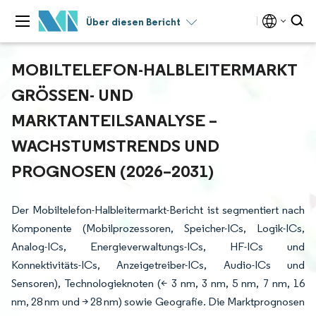
Über diesen Bericht
MOBILTELEFON-HALBLEITERMARKT
GRÖSSEN- UND M
ARKTANTEILSANALYSE – W
ACHSTUMSTRENDS UND P
ROGNOSEN (2026–2031)
Der Mobiltelefon-Halbleitermarkt-Bericht ist segmentiert nach
Komponente (Mobilprozessoren, Speicher-ICs, Logik-ICs,
Analog-ICs, Energieverwaltungs-ICs, HF-ICs und
Konnektivitäts-ICs, Anzeigetreiber-ICs, Audio-ICs und
Sensoren), Technologieknoten (< 3 nm, 3 nm, 5 nm, 7 nm, 16
nm, 28 nm und > 28 nm) sowie Geografie. Die Marktprognosen