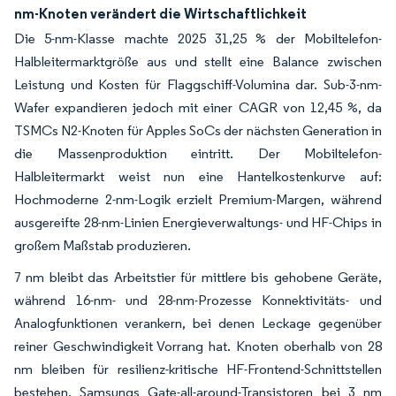
nm-Knoten verändert die Wirtschaftlichkeit
Die 5-nm-Klasse machte 2025 31,25 % der Mobiltelefon-
Halbleitermarktgröße aus und stellt eine Balance zwischen
Leistung und Kosten für Flaggschiff-Volumina dar. Sub-3-nm-
Wafer expandieren jedoch mit einer CAGR von 12,45 %, da
TSMCs N2-Knoten für Apples SoCs der nächsten Generation in
die Massenproduktion eintritt. Der Mobiltelefon-
Halbleitermarkt weist nun eine Hantelkostenkurve auf:
Hochmoderne 2-nm-Logik erzielt Premium-Margen, während
ausgereifte 28-nm-Linien Energieverwaltungs- und HF-Chips in
großem Maßstab produzieren.
7 nm bleibt das Arbeitstier für mittlere bis gehobene Geräte,
während 16-nm- und 28-nm-Prozesse Konnektivitäts- und
Analogfunktionen verankern, bei denen Leckage gegenüber
reiner Geschwindigkeit Vorrang hat. Knoten oberhalb von 28
nm bleiben für resilienz-kritische HF-Frontend-Schnittstellen
bestehen. Samsungs Gate-all-around-Transistoren bei 3 nm