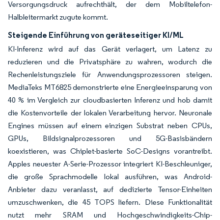
Versorgungsdruck aufrechthält, der dem Mobiltelefon-
Halbleitermarkt zugute kommt.
Steigende Einführung von geräteseitiger KI/ML
KI-Inferenz wird auf das Gerät verlagert, um Latenz zu
reduzieren und die Privatsphäre zu wahren, wodurch die
Rechenleistungsziele für Anwendungsprozessoren steigen.
MediaTeks MT6825 demonstrierte eine Energieeinsparung von
40 % im Vergleich zur cloudbasierten Inferenz und hob damit
die Kostenvorteile der lokalen Verarbeitung hervor. Neuronale
Engines müssen auf einem einzigen Substrat neben CPUs,
GPUs, Bildsignalprozessoren und 5G-Basisbändern
koexistieren, was Chiplet-basierte SoC-Designs vorantreibt.
Apples neuester A-Serie-Prozessor integriert KI-Beschleuniger,
die große Sprachmodelle lokal ausführen, was Android-
Anbieter dazu veranlasst, auf dedizierte Tensor-Einheiten
umzuschwenken, die 45 TOPS liefern. Diese Funktionalität
nutzt mehr SRAM und Hochgeschwindigkeits-Chip-