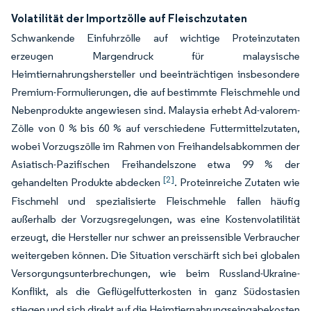
Volatilität der Importzölle auf Fleischzutaten
Schwankende Einfuhrzölle auf wichtige Proteinzutaten
erzeugen Margendruck für malaysische
Heimtiernahrungshersteller und beeinträchtigen insbesondere
Premium-Formulierungen, die auf bestimmte Fleischmehle und
Nebenprodukte angewiesen sind. Malaysia erhebt Ad-valorem-
Zölle von 0 % bis 60 % auf verschiedene Futtermittelzutaten,
wobei Vorzugszölle im Rahmen von Freihandelsabkommen der
Asiatisch-Pazifischen Freihandelszone etwa 99 % der
[2]
gehandelten Produkte abdecken
. Proteinreiche Zutaten wie
Fischmehl und spezialisierte Fleischmehle fallen häufig
außerhalb der Vorzugsregelungen, was eine Kostenvolatilität
erzeugt, die Hersteller nur schwer an preissensible Verbraucher
weitergeben können. Die Situation verschärft sich bei globalen
Versorgungsunterbrechungen, wie beim Russland-Ukraine-
Konflikt, als die Geflügelfutterkosten in ganz Südostasien
stiegen und sich direkt auf die Heimtiernahrungseingabekosten