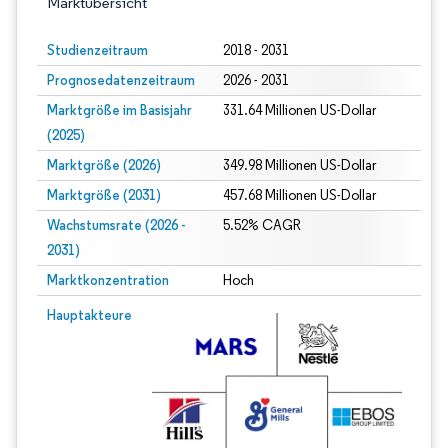
Marktübersicht
Studienzeitraum
2018 - 2031
Prognosedatenzeitraum
2026 - 2031
Marktgröße im Basisjahr
331.64 Millionen US-Dollar
(2025)
Marktgröße (2026)
349.98 Millionen US-Dollar
Marktgröße (2031)
457.68 Millionen US-Dollar
Wachstumsrate (2026 -
5.52% CAGR
2031)
Marktkonzentration
Hoch
Bild © Mordor Intelligence. Wiederverwendung erfordert Namensnennung gem
Hauptakteure