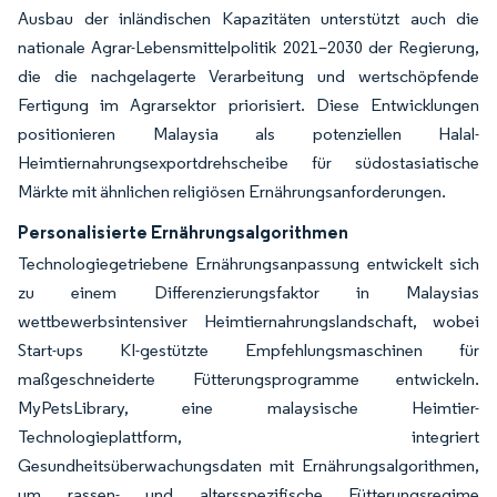
Ausbau der inländischen Kapazitäten unterstützt auch die
nationale Agrar-Lebensmittelpolitik 2021–2030 der Regierung,
die die nachgelagerte Verarbeitung und wertschöpfende
Fertigung im Agrarsektor priorisiert. Diese Entwicklungen
positionieren Malaysia als potenziellen Halal-
Heimtiernahrungsexportdrehscheibe für südostasiatische
Märkte mit ähnlichen religiösen Ernährungsanforderungen.
Personalisierte Ernährungsalgorithmen
Technologiegetriebene Ernährungsanpassung entwickelt sich
zu einem Differenzierungsfaktor in Malaysias
wettbewerbsintensiver Heimtiernahrungslandschaft, wobei
Start-ups KI-gestützte Empfehlungsmaschinen für
maßgeschneiderte Fütterungsprogramme entwickeln.
MyPetsLibrary, eine malaysische Heimtier-
Technologieplattform, integriert
Gesundheitsüberwachungsdaten mit Ernährungsalgorithmen,
um rassen- und altersspezifische Fütterungsregime