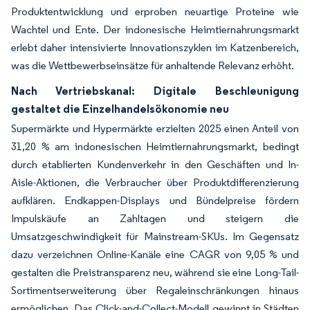
Produktentwicklung und erproben neuartige Proteine wie
Wachtel und Ente. Der indonesische Heimtiernahrungsmarkt
erlebt daher intensivierte Innovationszyklen im Katzenbereich,
was die Wettbewerbseinsätze für anhaltende Relevanz erhöht.
Nach Vertriebskanal: Digitale Beschleunigung
gestaltet die Einzelhandelsökonomie neu
Supermärkte und Hypermärkte erzielten 2025 einen Anteil von
31,20 % am indonesischen Heimtiernahrungsmarkt, bedingt
durch etablierten Kundenverkehr in den Geschäften und In-
Aisle-Aktionen, die Verbraucher über Produktdifferenzierung
aufklären. Endkappen-Displays und Bündelpreise fördern
Impulskäufe an Zahltagen und steigern die
Umsatzgeschwindigkeit für Mainstream-SKUs. Im Gegensatz
dazu verzeichnen Online-Kanäle eine CAGR von 9,05 % und
gestalten die Preistransparenz neu, während sie eine Long-Tail-
Sortimentserweiterung über Regaleinschränkungen hinaus
ermöglichen. Das Click-and-Collect-Modell gewinnt in Städten