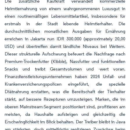
Die zusätzliche Kaufkraft verwandelt kommerzielle
Heimtiernahrung von einem wahrgenommenen Luxusgut in
einen routinemäßigen Lebensmittelartikel, insbesondere für
erstmals in der Stadt lebende Heimtierhalter. Die
durchschnittlichen monatlichen Ausgaben für Ernährung
erreichen in Jakarta nun IDR 300.000 (approximately 20,00
USD) und übertreffen damit ländliche Niveaus bei Weitem.
Dieser strukturelle Aufschwung befeuert die Nachfrage nach
Premium-Trockenfutter (Kibble), Nassfutter und funktionellen
Snacks und treibt Gesamtvolumen und -wert voran.
Finanzdienstleistungsunternehmen haben 2024 Unfall- und
Krankenversicherungspolicen eingeführt, die spezielle
Diätnahrung erstatten, was die Bereitschaft der Tierhalter
stärkt, auf bessere Rezepturen umzusteigen. Marken, die im
oberen Mainstream-Segment positioniert sind, profitieren am
meisten, da Haushalte aufsteigen und gleichzeitig die
Erschwinglichkeit im Blick behalten. Der Treiber bleibt in Java
am stärksten, doch mittelfristig replizieren Zuwächse beim