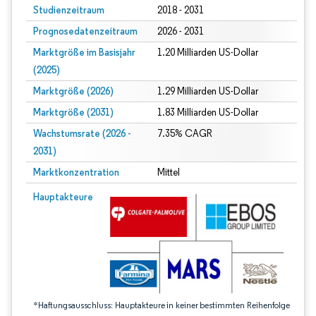
Studienzeitraum
2018 - 2031
Prognosedatenzeitraum
2026 - 2031
Marktgröße im Basisjahr
1.20 Milliarden US-Dollar
(2025)
Marktgröße (2026)
1.29 Milliarden US-Dollar
Marktgröße (2031)
1.83 Milliarden US-Dollar
Wachstumsrate (2026 -
7.35% CAGR
2031)
Marktkonzentration
Mittel
Bild © Mordor Intelligence. Wiederverwendung erfordert Namensnennung gem
Hauptakteure
*Haftungsausschluss: Hauptakteure in keiner bestimmten Reihenfolge