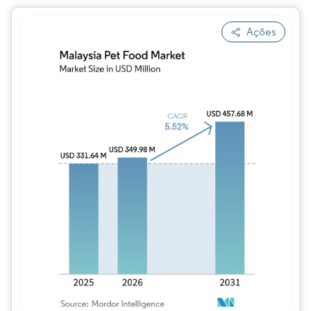
Ações
Imagem © Mordor Intelligence. O reuso req