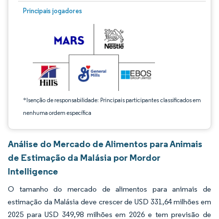
Imagem © Mordor Intelligence. O reuso requer atribuição conforme CC BY 4.0.
Principais jogadores
*Isenção de responsabilidade: Principais participantes classificados em
nenhuma ordem específica
Análise do Mercado de Alimentos para Animais
de Estimação da Malásia por Mordor
Intelligence
O tamanho do mercado de alimentos para animais de
estimação da Malásia deve crescer de USD 331,64 milhões em
2025 para USD 349,98 milhões em 2026 e tem previsão de