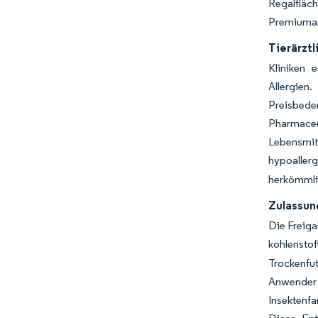
Regalfläc
Premiuma
Tierärzt
Kliniken 
Allergien
Preisbede
Pharmaceu
Lebensmit
hypoaller
herkömmli
Zulassun
Die Freiga
kohlensto
Trockenfu
Anwender 
Insektenfa