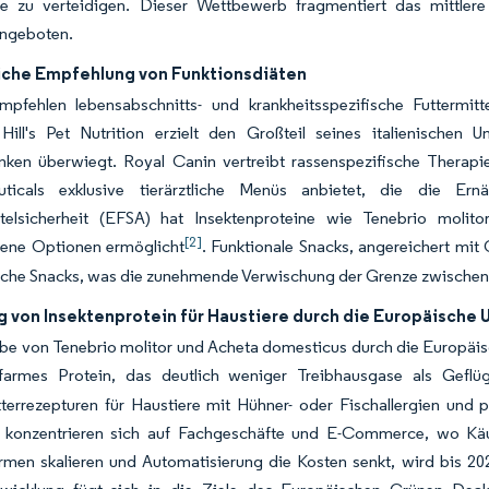
he zu verteidigen. Dieser Wettbewerb fragmentiert das mittle
ngeboten.
liche Empfehlung von Funktionsdiäten
empfehlen lebensabschnitts- und krankheitsspezifische Futtermit
. Hill's Pet Nutrition erzielt den Großteil seines italienische
nken überwiegt. Royal Canin vertreibt rassenspezifische Therapi
ticals exklusive tierärztliche Menüs anbietet, die die Ern
telsicherheit (EFSA) hat Insektenproteine wie Tenebrio molit
[2]
gene Optionen ermöglicht
. Funktionale Snacks, angereichert mit
che Snacks, was die zunehmende Verwischung der Grenze zwischen 
g von Insektenprotein für Haustiere durch die Europäische 
be von Tenebrio molitor und Acheta domesticus durch die Europäisc
ffarmes Protein, das deutlich weniger Treibhausgase als Geflüge
tterrezepturen für Haustiere mit Hühner- oder Fischallergien un
konzentrieren sich auf Fachgeschäfte und E-Commerce, wo Käu
rmen skalieren und Automatisierung die Kosten senkt, wird bis 202