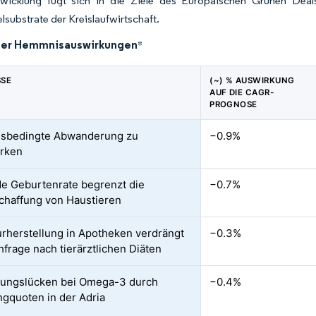
wicklung fügt sich in die Ziele des Europäischen Grünen Deals e
elsubstrate der Kreislaufwirtschaft.
der Hemmnisauswirkungen
*
SSE
(~) % AUSWIRKUNG
AUF DIE CAGR-
PROGNOSE
onsbedingte Abwanderung zu
−0.9%
arken
e Geburtenrate begrenzt die
−0.7%
haffung von Haustieren
rherstellung in Apotheken verdrängt
−0.3%
hfrage nach tierärztlichen Diäten
gungslücken bei Omega-3 durch
−0.4%
ngquoten in der Adria