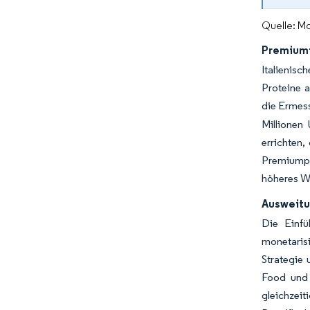
Quelle: Mo
Premiumi
Italienis
Proteine a
die Ermes
Millionen
errichten,
Premiumpo
höheres W
Ausweitu
Die Einfü
monetaris
Strategie 
Food und 
gleichzei