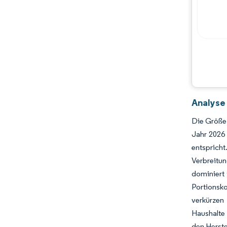
Analyse
Die Größe 
Jahr 2026
entsprich
Verbreitu
dominiert 
Portionsko
verkürzen 
Haushalte
den Herste