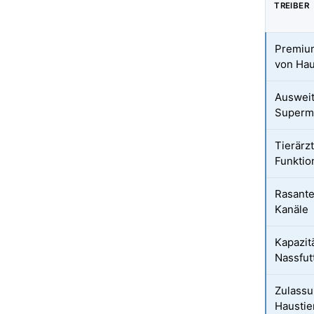
TREIBER
Premium
von Hau
Ausweit
Supermä
Tierärz
Funktio
Rasant
Kanäle
Kapazit
Nassfut
Zulassu
Haustie