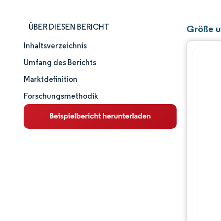
ÜBER DIESEN BERICHT
Größe u
Inhaltsverzeichnis
Marktgröße und -anteil
Umfang des Berichts
Marktanalyse
Marktdefinition
Forschungsmethodik
Trends und Einblicke
Segmentanalyse
Geografische Analyse
Wettbewerbslandschaft
Hauptakteure
Branchenentwicklungen