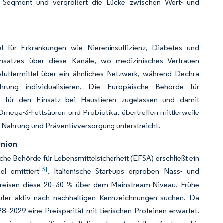
re Segment und vergrößert die Lücke zwischen Wert- und
tel für Erkrankungen wie Niereninsuffizienz, Diabetes und
n Umsatzes über diese Kanäle, wo medizinisches Vertrauen
efuttermittel über ein ähnliches Netzwerk, während Dechra
ährung individualisieren. Die Europäische Behörde für
or für den Einsatz bei Haustieren zugelassen und damit
 Omega-3-Fettsäuren und Probiotika, übertreffen mittlerweile
Nahrung und Präventivversorgung unterstreicht.
Union
he Behörde für Lebensmittelsicherheit (EFSA) erschließt ein
[3]
l emittiert
. Italienische Start-ups erproben Nass- und
d preisen diese 20–30 % über dem Mainstream-Niveau. Frühe
fer aktiv nach nachhaltigen Kennzeichnungen suchen. Da
8–2029 eine Preisparität mit tierischen Proteinen erwartet.