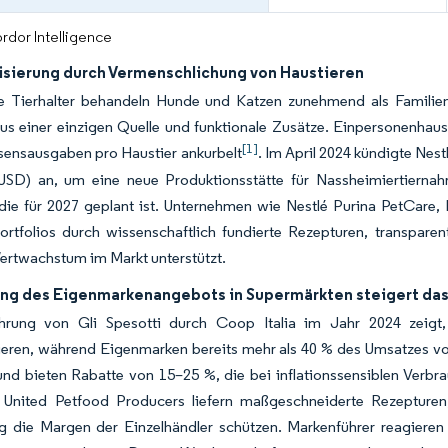
rdor Intelligence
sierung durch Vermenschlichung von Haustieren
che Tierhalter behandeln Hunde und Katzen zunehmend als Familien
us einer einzigen Quelle und funktionale Zusätze. Einpersonenhau
[1]
sensausgaben pro Haustier ankurbelt
. Im April 2024 kündigte Nest
 USD) an, um eine neue Produktionsstätte für Nassheimiertiernah
 die für 2027 geplant ist. Unternehmen wie Nestlé Purina PetCare
rtfolios durch wissenschaftlich fundierte Rezepturen, transparen
ertwachstum im Markt unterstützt.
ng des Eigenmarkenangebots in Supermärkten steigert da
hrung von Gli Spesotti durch Coop Italia im Jahr 2024 zeigt,
ieren, während Eigenmarken bereits mehr als 40 % des Umsatzes v
und bieten Rabatte von 15–25 %, die bei inflationssensiblen Verbra
United Petfood Producers liefern maßgeschneiderte Rezepturen
tig die Margen der Einzelhändler schützen. Markenführer reagier