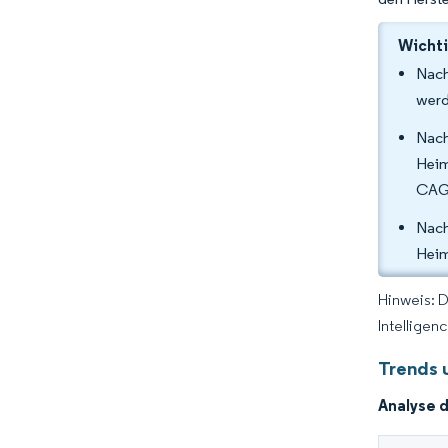
Wichti
Nach
werd
Nach
Heim
CAGR
Nach
Heim
Hinweis: 
Intelligen
Trends 
Analyse 