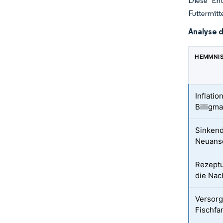
Diese Ent
Futtermitt
Analyse 
HEMMNI
Inflati
Billigm
Sinkend
Neuansc
Rezeptu
die Nac
Versor
Fischfa