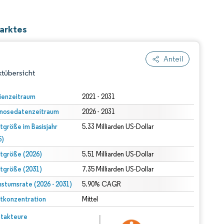
arktes
Anteil
tübersicht
ienzeitraum
2021 - 2031
nosedatenzeitraum
2026 - 2031
tgröße im Basisjahr
5.33 Milliarden US-Dollar
5)
tgröße (2026)
5.51 Milliarden US-Dollar
tgröße (2031)
7.35 Milliarden US-Dollar
dert Namensnennung gemäß CC BY 4.0.
stumsrate (2026 - 2031)
5.90% CAGR
tkonzentration
Mittel
© Mordor Intelligence. Wiederverwendung erfordert Namensnennung gemäß CC BY 4.0.
takteure