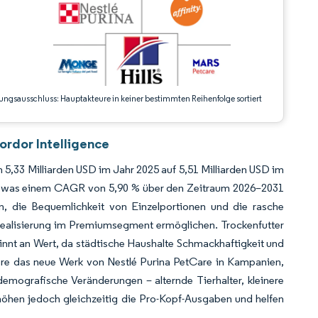
ungsausschluss: Hauptakteure in keiner bestimmten Reihenfolge sortiert
ordor Intelligence
 5,33 Milliarden USD im Jahr 2025 auf 5,51 Milliarden USD im
en, was einem CAGR von 5,90 % über den Zeitraum 2026–2031
n, die Bequemlichkeit von Einzelportionen und die rasche
realisierung im Premiumsegment ermöglichen. Trockenfutter
innt an Wert, da städtische Haushalte Schmackhaftigkeit und
dere das neue Werk von Nestlé Purina PetCare in Kampanien,
demografische Veränderungen – alternde Tierhalter, kleinere
hen jedoch gleichzeitig die Pro-Kopf-Ausgaben und helfen