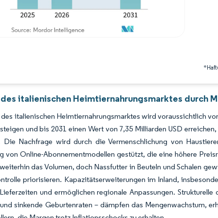
*Haft
 des italienischen Heimtiernahrungsmarktes durch M
des italienischen Heimtiernahrungsmarktes wird voraussichtlich von
 steigen und bis 2031 einen Wert von 7,35 Milliarden USD erreich
t. Die Nachfrage wird durch die Vermenschlichung von Haustiere
ng von Online-Abonnementmodellen gestützt, die eine höhere Preis
weiterhin das Volumen, doch Nassfutter in Beuteln und Schalen gew
ntrolle priorisieren. Kapazitätserweiterungen im Inland, insbeson
Lieferzeiten und ermöglichen regionale Anpassungen. Strukturelle 
 und sinkende Geburtenraten – dämpfen das Mengenwachstum, erhö
llern, die Margen trotz Inflationsschocks zu erhalten.