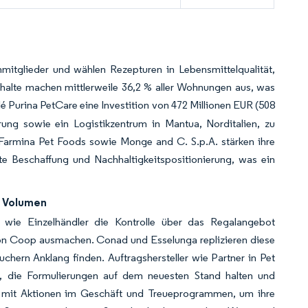
mitglieder und wählen Rezepturen in Lebensmittelqualität,
shalte machen mittlerweile 36,2 % aller Wohnungen aus, was
lé Purina PetCare eine Investition von 472 Millionen EUR (508
rung sowie ein Logistikzentrum in Mantua, Norditalien, zu
, Farmina Pet Foods sowie Monge and C. S.p.A. stärken ihre
te Beschaffung und Nachhaltigkeitspositionierung, was ein
s Volumen
 wie Einzelhändler die Kontrolle über das Regalangebot
on Coop ausmachen. Conad und Esselunga replizieren diese
uchern Anklang finden. Auftragshersteller wie Partner in Pet
, die Formulierungen auf dem neuesten Stand halten und
en mit Aktionen im Geschäft und Treueprogrammen, um ihre