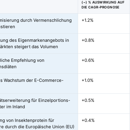
(~) % AUSWIRKUNG AUF
DIE CAGR-PROGNOSE
isierung durch Vermenschlichung
+1.2%
stieren
ung des Eigenmarkenangebots in
+0.8%
rkten steigert das Volumen
tliche Empfehlung von
+0.6%
nsdiäten
es Wachstum der E-Commerce-
+1.0%
ätserweiterung für Einzelportions-
+0.5%
ter im Inland
ng von Insektenprotein für
+0.4%
re durch die Europäische Union (EU)