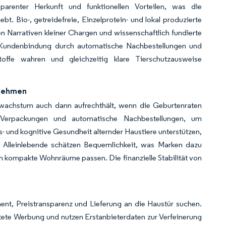
parenter Herkunft und funktionellen Vorteilen, was die
t. Bio-, getreidefreie, Einzelprotein- und lokal produzierte
Narrativen kleiner Chargen und wissenschaftlich fundierte
e Kundenbindung durch automatische Nachbestellungen und
stoffe wahren und gleichzeitig klare Tierschutzausweise
fnehmen
nwachstum auch dann aufrechthält, wenn die Geburtenraten
e Verpackungen und automatische Nachbestellungen, um
- und kognitive Gesundheit alternder Haustiere unterstützen,
e Alleinlebende schätzen Bequemlichkeit, was Marken dazu
 in kompakte Wohnräume passen. Die finanzielle Stabilität von
ment, Preistransparenz und Lieferung an die Haustür suchen.
tete Werbung und nutzen Erstanbieterdaten zur Verfeinerung