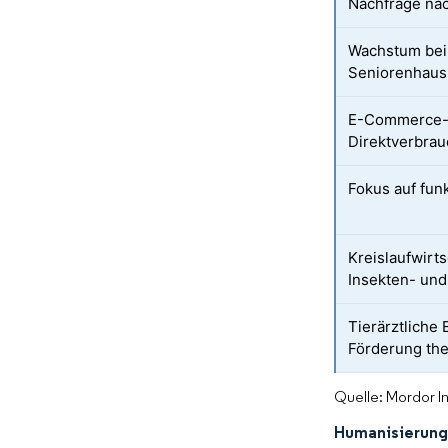
Nachfrage na
Wachstum bei
Seniorenhaush
E-Commerce-E
Direktverbra
Fokus auf funk
Kreislaufwirt
Insekten- und
Tierärztlich
Förderung the
Quelle: Mordor I
Humanisierung 