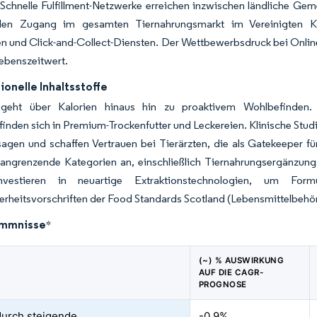
Schnelle Fulfillment-Netzwerke erreichen inzwischen ländliche Gem
den Zugang im gesamten Tiernahrungsmarkt im Vereinigten Kön
 und Click-and-Collect-Diensten. Der Wettbewerbsdruck bei Onlin
ebenszeitwert.
ionelle Inhaltsstoffe
geht über Kalorien hinaus hin zu proaktivem Wohlbefinden.
 finden sich in Premium-Trockenfutter und Leckereien. Klinische Stu
gen und schaffen Vertrauen bei Tierärzten, die als Gatekeeper für
 angrenzende Kategorien an, einschließlich Tiernahrungsergänzung
 investieren in neuartige Extraktionstechnologien, um Form
erheitsvorschriften der Food Standards Scotland (Lebensmittelbehör
emmnisse
*
(~) % AUSWIRKUNG
AUF DIE CAGR-
PROGNOSE
durch steigende
-0.9%