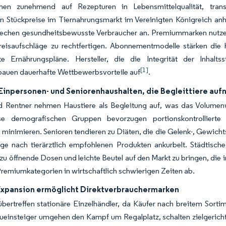
ehen zunehmend auf Rezepturen in Lebensmittelqualität, trans
en Stückpreise im Tiernahrungsmarkt im Vereinigten Königreich anheb
rechen gesundheitsbewusste Verbraucher an. Premiummarken nutzen 
eisaufschläge zu rechtfertigen. Abonnementmodelle stärken di
e Ernährungspläne. Hersteller, die die Integrität der Inhalts
[1]
bauen dauerhafte Wettbewerbsvorteile auf
.
inpersonen- und Seniorenhaushalten, die Begleittiere au
nd Rentner nehmen Haustiere als Begleitung auf, was das Volume
ese demografischen Gruppen bevorzugen portionskontrolliert
minimieren. Senioren tendieren zu Diäten, die die Gelenk-, Gewichts
ge nach tierärztlich empfohlenen Produkten ankurbelt. Städtisch
t zu öffnende Dosen und leichte Beutel auf den Markt zu bringen, die
Premiumkategorien in wirtschaftlich schwierigen Zeiten ab.
pansion ermöglicht Direktverbrauchermarken
bertreffen stationäre Einzelhändler, da Käufer nach breitem Sorti
eueinsteiger umgehen den Kampf um Regalplatz, schalten zielgerich