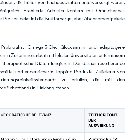
einden, die früher von Fachgeschäften unterversorgt waren,
igreich. Etablierte Anbieter kontern mit Omnichannel-
e-Preisen belastet die Bruttomarge, aber Abonnementpakete
 Probiotika, Omega-3-Öle, Glucosamin und adaptogene
dien in Zusammenarbeit mit lokalen Universitäten untermauern
 therapeutische Diäten fungieren. Der daraus resultierende
smittel und angereicherte Topping-Produkte. Zulieferer von
ulierungsreinheitsstandards zu erfüllen, die mit den
de Schottland) in Einklang stehen.
GEOGRAFISCHE RELEVANZ
ZEITHORIZONT
DER
AUSWIRKUNG
National, mit stärkerem Einfluss in
Kurzfristig (≤