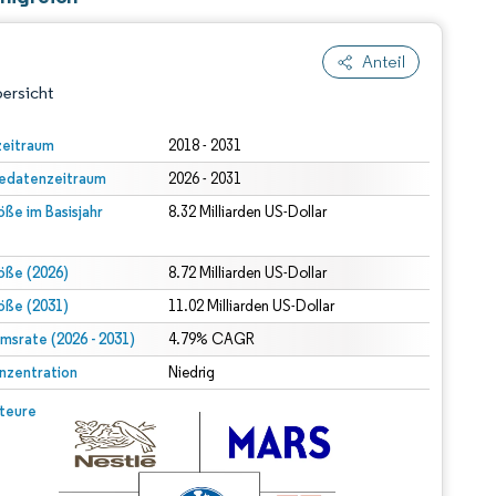
Anteil
ersicht
zeitraum
2018 - 2031
edatenzeitraum
2026 - 2031
ße im Basisjahr
8.32 Milliarden US-Dollar
öße (2026)
8.72 Milliarden US-Dollar
öße (2031)
11.02 Milliarden US-Dollar
amensnennung gemäß CC BY 4.0.
srate (2026 - 2031)
4.79% CAGR
nzentration
Niedrig
rdor Intelligence. Wiederverwendung erfordert Namensnennung gemäß CC BY 4.0.
teure