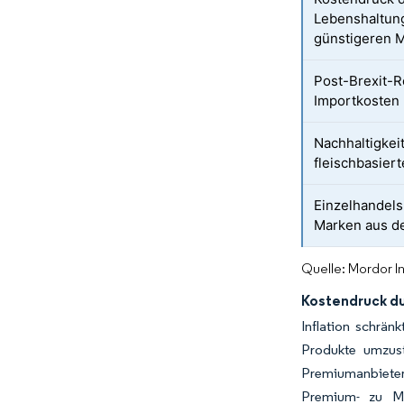
Lebenshaltung
günstigeren 
Post-Brexit-R
Importkosten
Nachhaltigke
fleischbasier
Einzelhandels
Marken aus d
Quelle: Mordor I
Kostendruck du
Inflation schrä
Produkte umzus
Premiumanbieter 
Premium- zu Mi