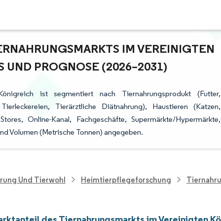
ERNAHRUNGSMARKTS IM VEREINIGTEN K
UND PROGNOSE (2026–2031)
nigreich ist segmentiert nach Tiernahrungsprodukt (Futter,
Tierleckereien, Tierärztliche Diätnahrung), Haustieren (Katzen,
Stores, Online-Kanal, Fachgeschäfte, Supermärkte/Hypermärkte,
und Volumen (Metrische Tonnen) angegeben.
hrung Und Tierwohl
Heimtierpflegeforschung
Tiernahru
rktanteil des Tiernahrungsmarkts im Vereinigten Kö