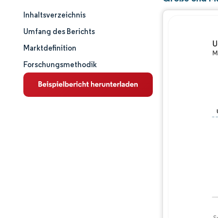
Inhaltsverzeichnis
Marktgröße und -anteil
Umfang des Berichts
Marktanalyse
Marktdefinition
Forschungsmethodik
Trends und Einblicke
Segmentanalyse
Geografische Analyse
Wettbewerbslandschaft
Hauptakteure
Branchenentwicklungen