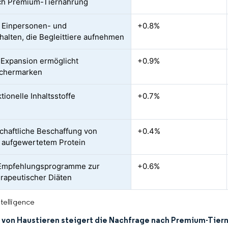
ch Premium-Tiernahrung
 Einpersonen- und
+0.8%
alten, die Begleittiere aufnehmen
xpansion ermöglicht
+0.9%
uchermarken
tionelle Inhaltsstoffe
+0.7%
schaftliche Beschaffung von
+0.4%
 aufgewertetem Protein
e Empfehlungsprogramme zur
+0.6%
rapeutischer Diäten
ntelligence
von Haustieren steigert die Nachfrage nach Premium-Tier