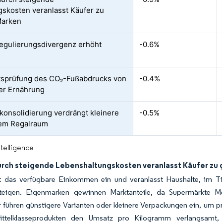
skosten veranlasst Käufer zu
Marken
egulierungsdivergenz erhöht
-0.6%
itsprüfung des CO₂-Fußabdrucks von
-0.4%
ter Ernährung
konsolidierung verdrängt kleinere
-0.5%
em Regalraum
ntelligence
rch steigende Lebenshaltungskosten veranlasst Käufer zu
nkt das verfügbare Einkommen ein und veranlasst Haushalte, im T
teigen. Eigenmarken gewinnen Marktanteile, da Supermärkte M
führen günstigere Varianten oder kleinere Verpackungen ein, um pr
ttelklasseprodukten den Umsatz pro Kilogramm verlangsamt, p