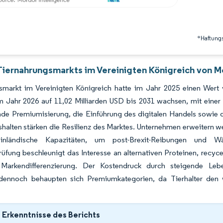
*Haftungs
Tiernahrungsmarkts im Vereinigten Königreich von M
smarkt im Vereinigten Königreich hatte im Jahr 2025 einen Wert 
im Jahr 2026 auf 11,02 Milliarden USD bis 2031 wachsen, mit ei
de Premiumisierung, die Einführung des digitalen Handels sowie
alten stärken die Resilienz des Marktes. Unternehmen erweitern weit
 inländische Kapazitäten, um post-Brexit-Reibungen und 
rüfung beschleunigt das Interesse an alternativen Proteinen, recy
 Markendifferenzierung. Der Kostendruck durch steigende Leb
dennoch behaupten sich Premiumkategorien, da Tierhalter den 
 Erkenntnisse des Berichts