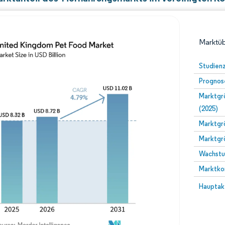
Marktüb
Studien
Prognos
Marktgrö
(2025)
Marktgr
Marktgr
Bild © Mordor Intelligence. Wiederverwendung erfordert N
Wachstum
Marktko
Bild © Mo
Hauptak