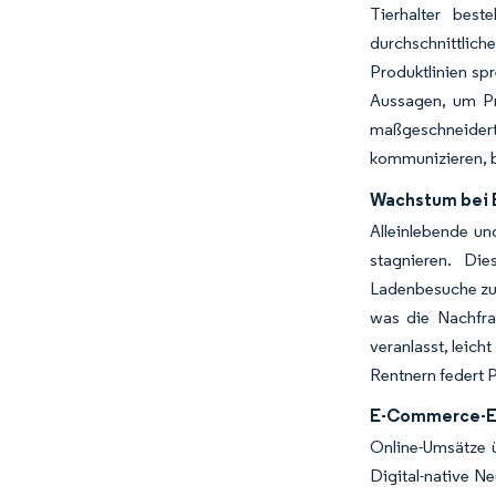
Tierhalter best
durchschnittlich
Produktlinien sp
Aussagen, um Pr
maßgeschneidert
kommunizieren, 
Wachstum bei E
Alleinlebende u
stagnieren. Di
Ladenbesuche zu 
was die Nachfra
veranlasst, leich
Rentnern federt 
E-Commerce-Ex
Online-Umsätze ü
Digital-native N