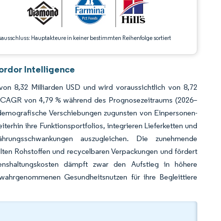
ausschluss: Hauptakteure in keiner bestimmten Reihenfolge sortiert
ordor Intelligence
von 8,32 Milliarden USD und wird voraussichtlich von 8,72
ner CAGR von 4,79 % während des Prognosezeitraums (2026–
 demografische Verschiebungen zugunsten von Einpersonen-
erhin ihre Funktionsportfolios, integrieren Lieferketten und
Währungsschwankungen auszugleichen. Die zunehmende
celten Rohstoffen und recycelbaren Verpackungen und fördert
enshaltungskosten dämpft zwar den Aufstieg in höhere
wahrgenommenen Gesundheitsnutzen für ihre Begleittiere