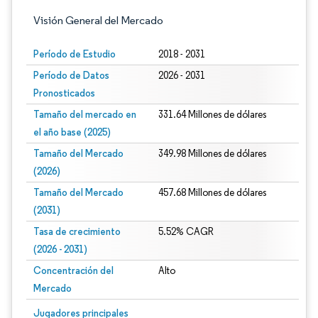
Visión General del Mercado
Período de Estudio
2018 - 2031
Período de Datos
2026 - 2031
Pronosticados
Tamaño del mercado en
331.64 Millones de dólares
el año base (2025)
Tamaño del Mercado
349.98 Millones de dólares
(2026)
Tamaño del Mercado
457.68 Millones de dólares
(2031)
Tasa de crecimiento
5.52% CAGR
(2026 - 2031)
Concentración del
Alto
Mercado
Imagen © Mordor Intelligence. El uso requiere atribución según CC BY 4.0.
Jugadores principales