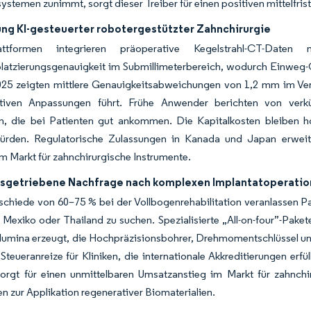
ystemen zunimmt, sorgt dieser Treiber für einen positiven mittelfris
ung KI-gesteuerter robotergestützter Zahnchirurgie
lattformen integrieren präoperative Kegelstrahl-CT-Date
platzierungsgenauigkeit im Submillimeterbereich, wodurch Einweg-
025 zeigten mittlere Genauigkeitsabweichungen von 1,2 mm im Ver
ativen Anpassungen führt. Frühe Anwender berichten von verkü
en, die bei Patienten gut ankommen. Die Kapitalkosten bleiben 
hürden. Regulatorische Zulassungen in Kanada und Japan erweite
 Markt für zahnchirurgische Instrumente.
sgetriebene Nachfrage nach komplexen Implantatoperati
rschiede von 60–75 % bei der Vollbogenrehabilitation veranlassen
, Mexiko oder Thailand zu suchen. Spezialisierte „All-on-four”-Paket
lumina erzeugt, die Hochpräzisionsbohrer, Drehmomentschlüssel und
teueranreize für Kliniken, die internationale Akkreditierungen erf
orgt für einen unmittelbaren Umsatzanstieg im Markt für zahnchi
 zur Applikation regenerativer Biomaterialien.