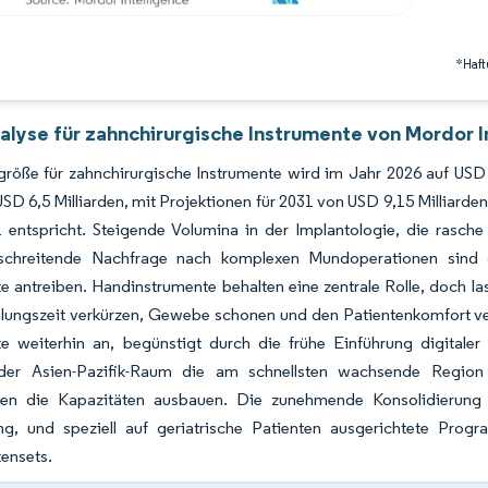
*Haft
alyse für zahnchirurgische Instrumente von Mordor I
größe für zahnchirurgische Instrumente wird im Jahr 2026 auf USD
SD 6,5 Milliarden, mit Projektionen für 2031 von USD 9,15 Millia
 entspricht. Steigende Volumina in der Implantologie, die rasch
schreitende Nachfrage nach komplexen Mundoperationen sind d
e antreiben. Handinstrumente behalten eine zentrale Rolle, doch l
ilungszeit verkürzen, Gewebe schonen und den Patientenkomfort ve
e weiterhin an, begünstigt durch die frühe Einführung digitaler 
er Asien-Pazifik-Raum die am schnellsten wachsende Region i
onen die Kapazitäten ausbauen. Die zunehmende Konsolidierung u
ng, und speziell auf geriatrische Patienten ausgerichtete Prog
ensets.