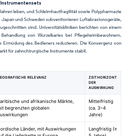
 Instrumentensets
Jahren leben, und Schleimhautfragilität sowie Polypharmazie
n Japan und Schweden subventionieren Luftabrasionsgeräte,
ugeschnitten sind. Universitätskliniken berichten von einem
ur Behandlung von Wurzelkaries bei Pflegeheimbewohnern.
e die Ermüdung des Bedieners reduzieren. Die Konvergenz von
kt für zahnchirurgische Instrumente stabil.
EOGRAFISCHE RELEVANZ
ZEITHORIZONT
DER
AUSWIRKUNG
aribische und afrikanische Märkte,
Mittelfristig
it begrenzten globalen
(ca. 3–4
uswirkungen
Jahre)
ordische Länder, mit Auswirkungen
Langfristig (≥
uf die Lieferkette in Europa
5 Jahre)