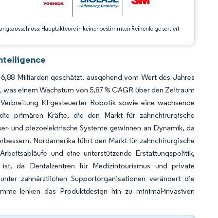
ungsausschluss: Hauptakteure in keiner bestimmten Reihenfolge sortiert
ntelligence
 6,88 Milliarden geschätzt, ausgehend vom Wert des Jahres
rden, was einem Wachstum von 5,87 % CAGR über den Zeitraum
e Verbreitung KI-gesteuerter Robotik sowie eine wachsende
ie primären Kräfte, die den Markt für zahnchirurgische
aser- und piezoelektrische Systeme gewinnen an Dynamik, da
rbessern. Nordamerika führt den Markt für zahnchirurgische
Arbeitsabläufe und eine unterstützende Erstattungspolitik,
st, da Dentalzentren für Medizintourismus und private
nter zahnärztlichen Supportorganisationen verändert die
ramme lenken das Produktdesign hin zu minimal-invasiven