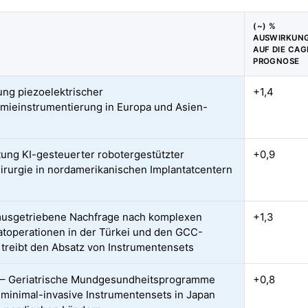
(~) %
AUSWIRKUN
AUF DIE CAG
PROGNOSE
ung piezoelektrischer
+1,4
mieinstrumentierung in Europa und Asien-
tung KI-gesteuerter robotergestützter
+0,9
irurgie in nordamerikanischen Implantatcentern
usgetriebene Nachfrage nach komplexen
+1,3
atoperationen in der Türkei und den GCC-
 treibt den Absatz von Instrumentensets
 – Geriatrische Mundgesundheitsprogramme
+0,8
 minimal-invasive Instrumentensets in Japan