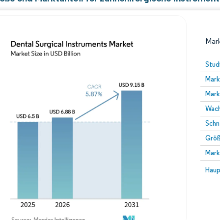
Mark
Stud
Mark
Mark
Wach
Schn
Größ
Bild © Mordor Intelligence. Wiederverwendung erfor
Mark
Bild 
Haup