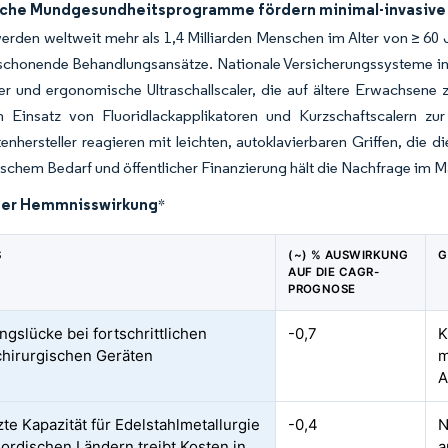
sche Mundgesundheitsprogramme fördern minimal-invasive
erden weltweit mehr als 1,4 Milliarden Menschen im Alter von ≥ 60 
 schonende Behandlungsansätze. Nationale Versicherungssysteme i
r und ergonomische Ultraschallscaler, die auf ältere Erwachsene z
en Einsatz von Fluoridlackapplikatoren und Kurzschaftscalern z
enhersteller reagieren mit leichten, autoklavierbaren Griffen, di
chem Bedarf und öffentlicher Finanzierung hält die Nachfrage im Mar
der Hemmnisswirkung
*
S
(~) % AUSWIRKUNG
G
AUF DIE CAGR-
PROGNOSE
ngslücke bei fortschrittlichen
-0,7
K
chirurgischen Geräten
m
A
te Kapazität für Edelstahlmetallurgie
-0,4
N
nordischen Ländern treibt Kosten in
a