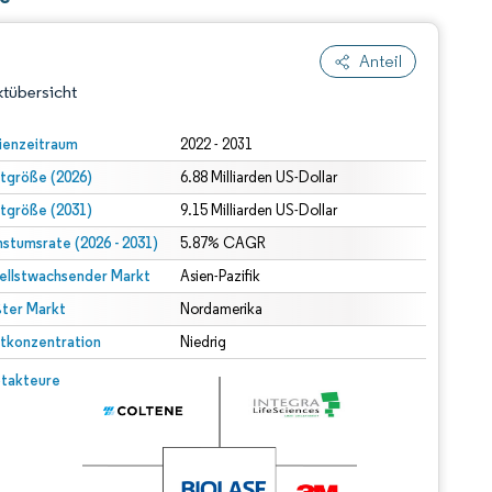
Anteil
tübersicht
ienzeitraum
2022 - 2031
tgröße (2026)
6.88 Milliarden US-Dollar
tgröße (2031)
9.15 Milliarden US-Dollar
stumsrate (2026 - 2031)
5.87% CAGR
ellstwachsender Markt
Asien-Pazifik
ter Markt
dert Namensnennung gemäß CC BY 4.0.
Nordamerika
tkonzentration
Niedrig
© Mordor Intelligence. Wiederverwendung erfordert Namensnennung gemäß CC BY 4.0.
takteure