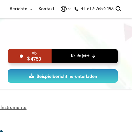
Berichte
Kontakt
+1 617-765-2493
4750
 Instrumente
te