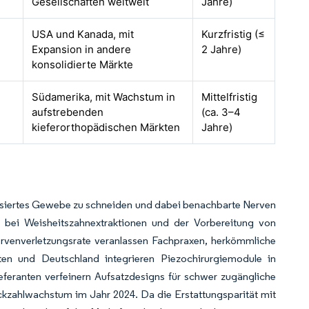
Gesellschaften weltweit
Jahre)
USA und Kanada, mit
Kurzfristig (≤
Expansion in andere
2 Jahre)
konsolidierte Märkte
Südamerika, mit Wachstum in
Mittelfristig
aufstrebenden
(ca. 3–4
kieferorthopädischen Märkten
Jahre)
lisiertes Gewebe zu schneiden und dabei benachbarte Nerven
bei Weisheitszahnextraktionen und der Vorbereitung von
Nervenverletzungsrate veranlassen Fachpraxen, herkömmliche
ten und Deutschland integrieren Piezochirurgiemodule in
eferanten verfeinern Aufsatzdesigns für schwer zugängliche
ückzahlwachstum im Jahr 2024. Da die Erstattungsparität mit