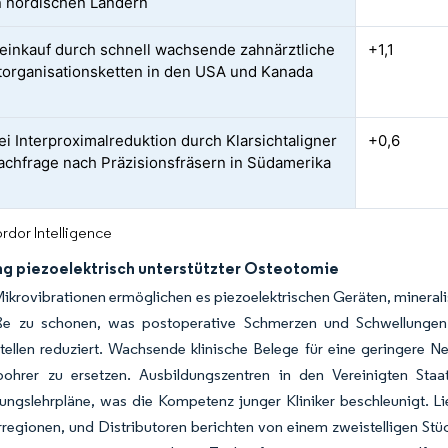
 nordischen Ländern
inkauf durch schnell wachsende zahnärztliche
+1,1
organisationsketten in den USA und Kanada
i Interproximalreduktion durch Klarsichtaligner
+0,6
Nachfrage nach Präzisionsfräsern in Südamerika
rdor Intelligence
ng piezoelektrisch unterstützter Osteotomie
Mikrovibrationen ermöglichen es piezoelektrischen Geräten, minera
e zu schonen, was postoperative Schmerzen und Schwellungen 
tellen reduziert. Wachsende klinische Belege für eine geringere 
bohrer zu ersetzen. Ausbildungszentren in den Vereinigten Staa
ungslehrpläne, was die Kompetenz junger Kliniker beschleunigt. Li
rregionen, und Distributoren berichten von einem zweistelligen St