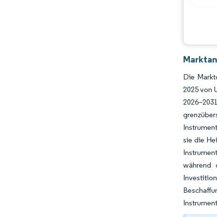
Chancen & Aussichten
Branchenentwicklungen
Marktan
Die Markt
2025 von U
2026–2031
grenzüber
Instrument
sie die He
Instrument
während d
Investiti
Beschaffu
Instrument