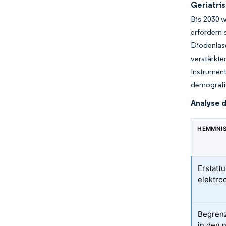
Geriatri
Bis 2030 w
erfordern
Diodenlase
verstärkt
Instrument
demografis
Analyse 
HEMMNI
Erstattu
elektro
Begrenz
in den 