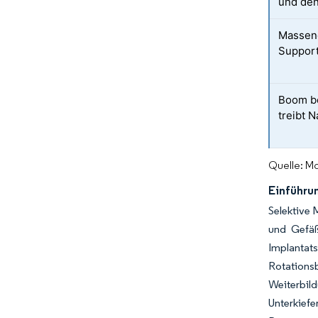
und den
Massene
Support
Boom be
treibt 
Quelle: Mo
Einführu
Selektive 
und Gefäß
Implantats
Rotations
Weiterbild
Unterkiefe