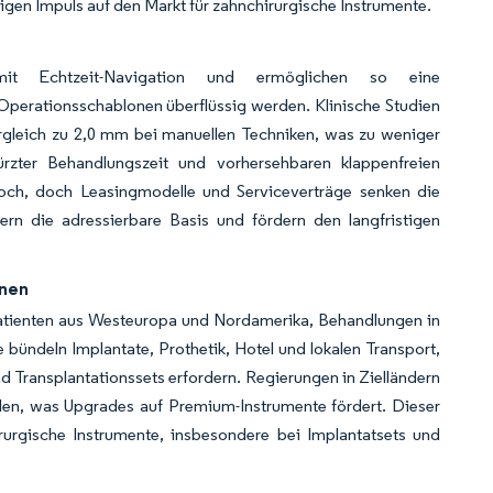
tigen Impuls auf den Markt für zahnchirurgische Instrumente.
n mit Echtzeit-Navigation und ermöglichen so eine
Operationsschablonen überflüssig werden. Klinische Studien
gleich zu 2,0 mm bei manuellen Techniken, was zu weniger
rzter Behandlungszeit und vorhersehbaren klappenfreien
hoch, doch Leasingmodelle und Serviceverträge senken die
rn die adressierbare Basis und fördern den langfristigen
onen
 Patienten aus Westeuropa und Nordamerika, Behandlungen in
e bündeln Implantate, Prothetik, Hotel und lokalen Transport,
 Transplantationssets erfordern. Regierungen in Zielländern
üllen, was Upgrades auf Premium-Instrumente fördert. Dieser
rurgische Instrumente, insbesondere bei Implantatsets und