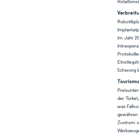
Rotationss
Verbreit
Robotikp
Implantat
im Jahr 2
intraoper
Protokoll
Einstiegs
Schwung im
Tourismu
Preisunte
der Türkei
was Fallvo
gewähren S
Zustrom s
Werkzeugen