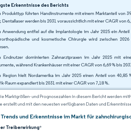
gste Erkenntnisse des Berichts
 Produkttyp führten Handinstrumente mit einem Marktanteil von 39
; Dentallaser werden bis 2031 voraussichtlich mit einer CAGR von 
 Anwendung entfiel auf die Implantologie im Jahr 2025 ein Anteil
erorthopädische und kosmetische Chirurgie wird zwischen 2026
sen.
 Endnutzer dominierten Zahnarztpraxen im Jahr 2025 mit eine
rumente, während Krankenhäuser mit einer CAGR von 6,69 % bis 20
 Region hielt Nordamerika im Jahr 2025 einen Anteil von 40,85 %
fik-Raum expandiert bis 2031 mit einer CAGR von 7,18 %.
Die Marktgrößen- und Prognosezahlen in diesem Bericht werden mit
ce erstellt und mit den neuesten verfügbaren Daten und Erkenntnissen
 Trends und Erkenntnisse im Markt für zahnchirurgis
der Treiberwirkung
*