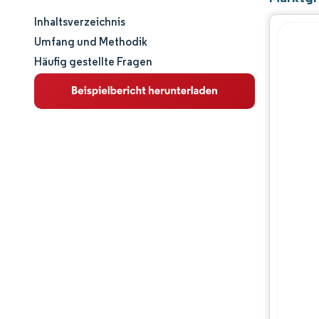
Inhaltsverzeichnis
Marktgröße und -anteil
Umfang und Methodik
Häufig gestellte Fragen
Marktanalyse
Trends und Einblicke
Segmentanalyse
Geografische Analyse
Regulatorisches Umfeld
Wertschöpfungskettenanalyse
Wettbewerbslandschaft
Hauptakteure