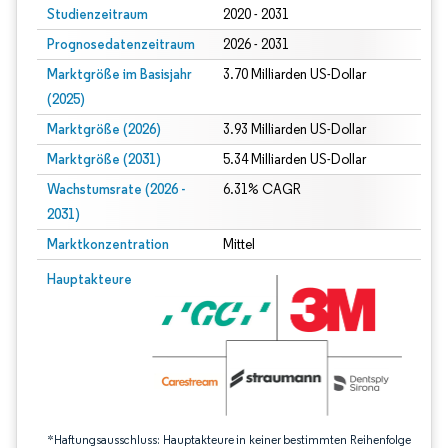
Studienzeitraum
2020 - 2031
Prognosedatenzeitraum
2026 - 2031
Marktgröße im Basisjahr
3.70 Milliarden US-Dollar
(2025)
Marktgröße (2026)
3.93 Milliarden US-Dollar
Marktgröße (2031)
5.34 Milliarden US-Dollar
Wachstumsrate (2026 -
6.31% CAGR
2031)
Marktkonzentration
Mittel
Bild © Mordor Intelligence. Wiederverwendung erfordert Namensnennung gem
Hauptakteure
*Haftungsausschluss: Hauptakteure in keiner bestimmten Reihenfolge