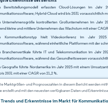
gste Erkenntnisse des Berichts
h Bereitstellungsmodell erfassten Cloud-Lösungen im Jahr
unikationssoftware; Hybrid-Cloud wird bis 2031 voraussichtlich m
 Unternehmensgröße kontrollierten Großunternehmen im Jahr 2
end kleine und mittlere Unternehmen das Wachstum mit einer CAGR 
h Kommunikationstyp hielt Videokonferenz im Jahr 202
unikationssoftware, während einheitliche Plattformen mit der sch
 Branchenvertikale führte IT und Telekommunikation im Jahr 20
unikationssoftware, während das Gesundheitswesen voraussichtli
 Geografie führte Nordamerika im Jahr 2025 mit einem Umsatzantei
 bis 2031 mit einer CAGR von 21,2 %.
Die Marktgrößen- und Prognosezahlen in diesem Bericht werden mit
ce erstellt und mit den neuesten verfügbaren Daten und Erkenntnissen
 Trends und Erkenntnisse im Markt für Kommunikati