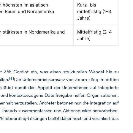
m höchsten im asiatisch-
Kurz- bis
hen Raum und Nordamerika
mittelfristig (1–3
Jahre)
m stärksten in Nordamerika und
Mittelfristig (2–4
Jahre)
t 365 Copilot ein, was einen strukturellen Wandel hin zu
[1]
lten.
Der Unternehmensumsatz von Zoom stieg im dritten
tätigt damit den Appetit der Unternehmen auf integrierte
ats und kontextbezogene Dateifreigabe helfen Organisationen,
alt herzustellen. Anbieter betonen nun die Integration auf
n Threads zusammenfassen und Aktionspunkte hervorheben.
Whiteboarding-Lösungen bleibt daher hoch und verankert das