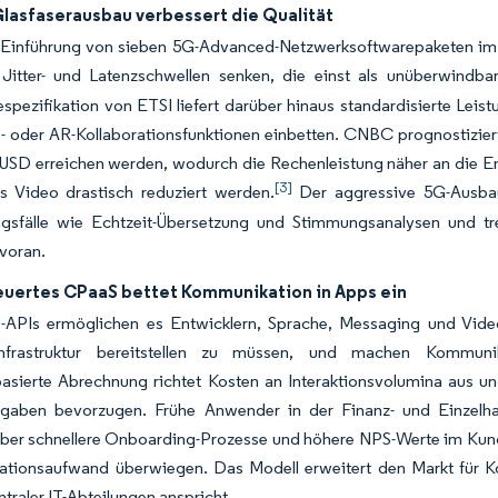
Glasfaserausbau verbessert die Qualität
 Einführung von sieben 5G-Advanced-Netzwerksoftwarepaketen im J
Jitter- und Latenzschwellen senken, die einst als unüberwindbar
spezifikation von ETSI liefert darüber hinaus standardisierte Leist
o- oder AR-Kollaborationsfunktionen einbetten. CNBC prognostizie
 USD erreichen werden, wodurch die Rechenleistung näher an die En
[3]
es Video drastisch reduziert werden.
Der aggressive 5G-Ausbau 
sfälle wie Echtzeit-Übersetzung und Stimmungsanalysen und t
voran.
euertes CPaaS bettet Kommunikation in Apps ein
APIs ermöglichen es Entwicklern, Sprache, Messaging und Vid
nfrastruktur bereitstellen zu müssen, und machen Kommunika
asierte Abrechnung richtet Kosten an Interaktionsvolumina aus u
sgaben bevorzugen. Frühe Anwender in der Finanz- und Einzelh
ber schnellere Onboarding-Prozesse und höhere NPS-Werte im Kund
rationsaufwand überwiegen. Das Modell erweitert den Markt für 
ntraler IT-Abteilungen anspricht.