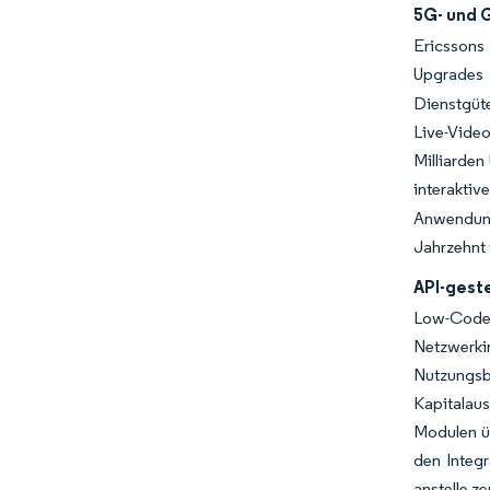
5G- und 
Ericssons
Upgrades 
Dienstgüte
Live-Vide
Milliarden
interaktiv
Anwendung
Jahrzehnt 
API-gest
Low-Code-
Netzwerki
Nutzungsb
Kapitalau
Modulen ü
den Integ
anstelle ze