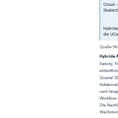
Cloud- 
Skalierb
Hybride
die UC
Quelle: Mo
Hybride 
Siebzig P
einheitlic
Quartal 2
Kollaborat
nach länge
Workflow-
Die Nachf
Wachstum 