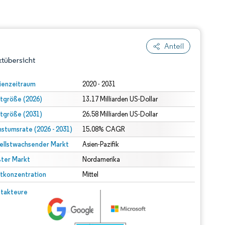
Anteil
tübersicht
ienzeitraum
2020 - 2031
tgröße (2026)
13.17 Milliarden US-Dollar
tgröße (2031)
26.58 Milliarden US-Dollar
stumsrate (2026 - 2031)
15.08% CAGR
ellstwachsender Markt
Asien-Pazifik
ter Markt
dert Namensnennung gemäß CC BY 4.0.
Nordamerika
tkonzentration
Mittel
© Mordor Intelligence. Wiederverwendung erfordert Namensnennung gemäß CC BY 4.0.
takteure