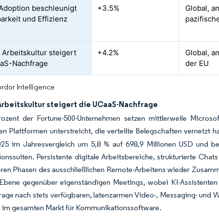
Adoption beschleunigt
+3.5%
Global, a
arkeit und Effizienz
pazifisc
 Arbeitskultur steigert
+4.2%
Global, a
aaS-Nachfrage
der EU
rdor Intelligence
Arbeitskultur steigert die UCaaS-Nachfrage
rozent der Fortune-500-Unternehmen setzen mittlerweile Microsof
hen Plattformen unterstreicht, die verteilte Belegschaften vernetzt ha
025 im Jahresvergleich um 5,8 % auf 698,9 Millionen USD und bes
ionssuiten. Persistente digitale Arbeitsbereiche, strukturierte Ch
ren Phasen des ausschließlichen Remote-Arbeitens wieder Zusammenh
Ebene gegenüber eigenständigen Meetings, wobei KI-Assistente
rage nach stets verfügbaren, latenzarmen Video-, Messaging- und 
im gesamten Markt für Kommunikationssoftware.