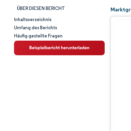
ÜBER DIESEN BERICHT
Marktgr
Inhaltsverzeichnis
Marktgröße und -anteil
Umfang des Berichts
Häufig gestellte Fragen
Marktanalyse
Trends und Einblicke
Segmentanalyse
Geografische Analyse
Wettbewerbslandschaft
Hauptakteure
Branchenentwicklungen