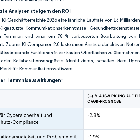
tzte Analysen steigern den ROI
 KI-Geschäft erreichte 2025 eine jährliche Laufrate von 13 Milliar
I-gestützte Kommunikationserkenntnisse. Gesundheitsdienstleiste
n Terminen und einer um 78 % verbesserten Bearbeitung von P
ert. Zooms KI Companion 2.0 löste einen Anstieg der aktiven Nutzer
tätssteigernde Funktionen in vertrauten Oberflächen zu übernehmen
 oder Kollaborationsengpässe identifizieren, schaffen klare U
Markt für Kommunikationssoftware.
der Hemmnisauswirkungen
*
S
(~) % AUSWIRKUNG AUF DI
CAGR-PROGNOSE
für Cybersicherheit und
-2.8%
chutz-Compliance
rationsmüdigkeit und Probleme mit
-1.9%