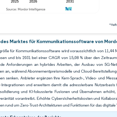
*Haft
 des Marktes für Kommunikationssoftware von Mordo
röße für Kommunikationssoftware wird voraussichtlich von 11,44 Mi
sen und bis 2031 bei einer CAGR von 15,08 % über den Zeitraum 
e Anforderungen an hybrides Arbeiten, der Ausbau von 5G-Netzen
nen an, während Abonnementpreismodelle und Cloud-Bereitstellungsm
en senken. Anbieter ergänzen ihre Kern-Sprach-, Video- und Mess
ntegrationen und erweitern damit die adressierbare Nutzerbasis i
solidierung und KI-fokussierte Fusionen und Übernahmen erhöht, 
eränität vorantreibt. Erhöhte Cybersicherheitskosten und Kollab
en rund um Zero-Trust-Architekturen und Funktionen für das digitale