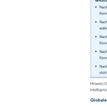
Wichti
Nac
Komm
Nach
währ
Nac
Komm
Nach
Komm
Nach
sich
Hinweis: 
Intelligen
Globale