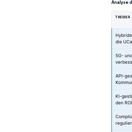
Analyse 
TREIBER
Hybride
die UC
5G- und
verbess
API-ges
Kommuni
KI-gest
den RO
Complia
regulie