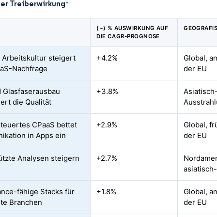
der Treiberwirkung
*
(~) % AUSWIRKUNG AUF
GEOGRAFI
DIE CAGR-PROGNOSE
 Arbeitskultur steigert
+4.2%
Global, a
aaS-Nachfrage
der EU
 Glasfaserausbau
+3.8%
Asiatisch
ert die Qualität
Ausstrahl
teuertes CPaaS bettet
+2.9%
Global, f
kation in Apps ein
der EU
ützte Analysen steigern
+2.7%
Nordamer
I
asiatisch
nce-fähige Stacks für
+1.8%
Global, a
rte Branchen
der EU