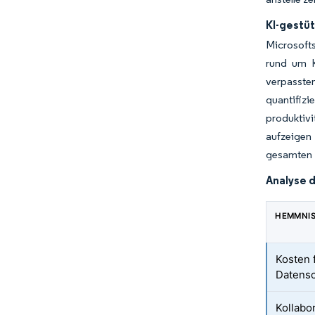
KI-gestü
Microsofts
rund um K
verpasste
quantifizi
produktivi
aufzeigen
gesamten 
Analyse 
HEMMNI
Kosten 
Datens
Kollabo