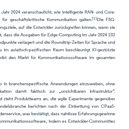
ahr 2024 veranschaulicht, wie intelligente RAN- und Core-
[2]
 für geschäftskritische Kommunikation galten.
Die F5G-
ungsziele, auf die Entwickler zurückgreifen können, wenn sie
rt, dass die Ausgaben für Edge-Computing im Jahr 2024 232
dpunkte verlagert und die Roundtrip-Zeiten für Sprache und
im asiatisch-pazifischen Raum beschleunigt KI-gestützte
reibt den Markt für Kommunikationssoftware im gesamten
eo in branchenspezifische Anwendungen einzuweben, ohne
tion damit faktisch zur „unsichtbaren Infrastruktur”.
nd zieht Produktteams an, die agile Experimente gegenüber
andelsbranche berichten nach der Einbettung von CPaaS-
enservice, was bestätigt, dass nahtlose Erfahrungsgewinne
Kommunikationssoftware, indem es Entwickler-Communities