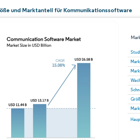
öße und Marktanteil für Kommunikationssoftware
Mark
Stud
Mark
Mark
Wach
Schn
Größ
Bild © Mordor Intelligence. Wiederverwendung erfor
Mark
Bild 
Haup