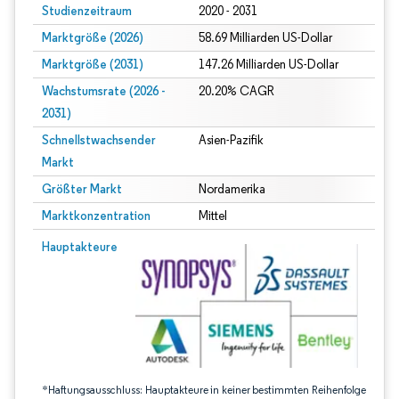
Studienzeitraum
2020 - 2031
Marktgröße (2026)
58.69 Milliarden US-Dollar
Marktgröße (2031)
147.26 Milliarden US-Dollar
Wachstumsrate (2026 -
20.20% CAGR
2031)
Schnellstwachsender
Asien-Pazifik
Markt
Größter Markt
Nordamerika
Marktkonzentration
Mittel
Bild © Mordor Intelligence. Wiederverwendung erfordert Namensnennung gem
Hauptakteure
*Haftungsausschluss: Hauptakteure in keiner bestimmten Reihenfolge