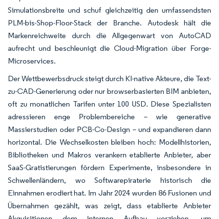
Simulationsbreite und schuf gleichzeitig den umfassendsten
PLM-bis-Shop-Floor-Stack der Branche. Autodesk hält die
Markenreichweite durch die Allgegenwart von AutoCAD
aufrecht und beschleunigt die Cloud-Migration über Forge-
Microservices.
Der Wettbewerbsdruck steigt durch KI-native Akteure, die Text-
zu-CAD-Generierung oder nur browserbasierten BIM anbieten,
oft zu monatlichen Tarifen unter 100 USD. Diese Spezialisten
adressieren enge Problembereiche – wie generative
Massierstudien oder PCB-Co-Design – und expandieren dann
horizontal. Die Wechselkosten bleiben hoch: Modellhistorien,
Bibliotheken und Makros verankern etablierte Anbieter, aber
SaaS-Gratistierungen fördern Experimente, insbesondere in
Schwellenländern, wo Softwarepiraterie historisch die
Einnahmen erodiert hat. Im Jahr 2024 wurden 86 Fusionen und
Übernahmen gezählt, was zeigt, dass etablierte Anbieter
Akquisitionen dem internen Aufbau vorziehen, um