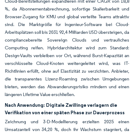
Cloud-Bereitstellungen expandieren mit einer CAGR von 18,8
%, da Abonnementabrechnung, sofortige Skalierbarkeit und
Browser-Zugang für KMU und global verteilte Teams attraktiv
sind. Die Marktgröße für Ingenieur-Software bei Cloud-
Arbeitsplätzen soll bis 2031 92,4 Milliarden USD übersteigen, da
compliancebereite Sovereign Clouds und vertrauliches
Computing reifen. Hybridarchitektur wird zum Standard:
Design-Vaults verbleiben vor Ort, während Burst-Kapazität an
verschlüsselte Cloud-Knoten weitergeleitet wird, was IT-
Richtlinien erfüllt, ohne auf Elastizität zu verzichten. Anbieter,
die transparentes Lizenz-Roaming zwischen Umgebungen
bieten, werden das Abwanderungsrisiko mindern und einen
längeren Lifetime Value erschließen.
Nach Anwendung:
Digitale Zwillinge verlagern die
Verifikation von einer späten Phase zur Dauerprozess
Zeichnung und 3-D-Modellierung erzielten 2025 einen
Umsatzanteil von 34,20 %, doch ihr Wachstum stagniert, da