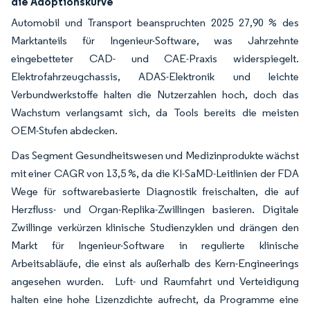
die Adoptionskurve
Automobil und Transport beanspruchten 2025 27,90 % des
Marktanteils für Ingenieur-Software, was Jahrzehnte
eingebetteter CAD- und CAE-Praxis widerspiegelt.
Elektrofahrzeugchassis, ADAS-Elektronik und leichte
Verbundwerkstoffe halten die Nutzerzahlen hoch, doch das
Wachstum verlangsamt sich, da Tools bereits die meisten
OEM-Stufen abdecken.
Das Segment Gesundheitswesen und Medizinprodukte wächst
mit einer CAGR von 13,5 %, da die KI-SaMD-Leitlinien der FDA
Wege für softwarebasierte Diagnostik freischalten, die auf
Herzfluss- und Organ-Replika-Zwillingen basieren. Digitale
Zwillinge verkürzen klinische Studienzyklen und drängen den
Markt für Ingenieur-Software in regulierte klinische
Arbeitsabläufe, die einst als außerhalb des Kern-Engineerings
angesehen wurden. Luft- und Raumfahrt und Verteidigung
halten eine hohe Lizenzdichte aufrecht, da Programme eine