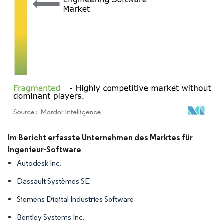
Bild © Mordor Intelligence. Wiederverwendung erfordert Namensnennung gemäß
Im Bericht erfasste Unternehmen des Marktes für
Ingenieur-Software
Autodesk Inc.
Dassault Systèmes SE
Siemens Digital Industries Software
Bentley Systems Inc.