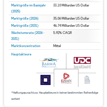
Marktgröße im Basisjahr
33.10 Milliarden US-Dollar
(2025)
Marktgröße (2026)
35.06 Milliarden US-Dollar
Marktgröße (2031)
46.74 Milliarden US-Dollar
Wachstumsrate (2026 -
5.92% CAGR
2031)
Marktkonzentration
Mittel
Bild © Mordor Intelligence. Wiederverwendung erfordert Namensnennung gem
Hauptakteure
*Haftungsausschluss: Hauptakteure in keiner bestimmten Reihenfolge
sortiert