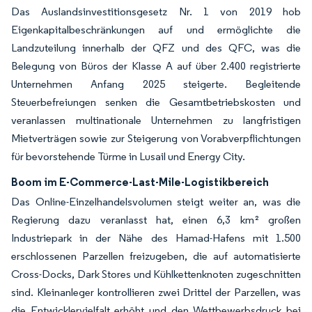
Das Auslandsinvestitionsgesetz Nr. 1 von 2019 hob
Eigenkapitalbeschränkungen auf und ermöglichte die
Landzuteilung innerhalb der QFZ und des QFC, was die
Belegung von Büros der Klasse A auf über 2.400 registrierte
Unternehmen Anfang 2025 steigerte. Begleitende
Steuerbefreiungen senken die Gesamtbetriebskosten und
veranlassen multinationale Unternehmen zu langfristigen
Mietverträgen sowie zur Steigerung von Vorabverpflichtungen
für bevorstehende Türme in Lusail und Energy City.
Boom im E-Commerce-Last-Mile-Logistikbereich
Das Online-Einzelhandelsvolumen steigt weiter an, was die
Regierung dazu veranlasst hat, einen 6,3 km² großen
Industriepark in der Nähe des Hamad-Hafens mit 1.500
erschlossenen Parzellen freizugeben, die auf automatisierte
Cross-Docks, Dark Stores und Kühlkettenknoten zugeschnitten
sind. Kleinanleger kontrollieren zwei Drittel der Parzellen, was
die Entwicklervielfalt erhöht und den Wettbewerbsdruck bei