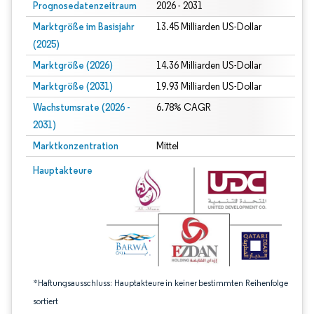
Prognosedatenzeitraum
2026 - 2031
Marktgröße im Basisjahr
13.45 Milliarden US-Dollar
(2025)
Marktgröße (2026)
14.36 Milliarden US-Dollar
Marktgröße (2031)
19.93 Milliarden US-Dollar
Wachstumsrate (2026 -
6.78% CAGR
2031)
Marktkonzentration
Mittel
Bild © Mordor Intelligence. Wiederverwendung erfordert Namensnennung gem
Hauptakteure
*Haftungsausschluss: Hauptakteure in keiner bestimmten Reihenfolge
sortiert