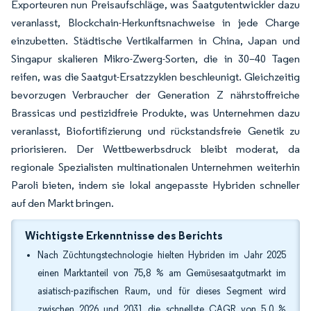
Exporteuren nun Preisaufschläge, was Saatgutentwickler dazu
veranlasst, Blockchain-Herkunftsnachweise in jede Charge
einzubetten. Städtische Vertikalfarmen in China, Japan und
Singapur skalieren Mikro-Zwerg-Sorten, die in 30–40 Tagen
reifen, was die Saatgut-Ersatzzyklen beschleunigt. Gleichzeitig
bevorzugen Verbraucher der Generation Z nährstoffreiche
Brassicas und pestizidfreie Produkte, was Unternehmen dazu
veranlasst, Biofortifizierung und rückstandsfreie Genetik zu
priorisieren. Der Wettbewerbsdruck bleibt moderat, da
regionale Spezialisten multinationalen Unternehmen weiterhin
Paroli bieten, indem sie lokal angepasste Hybriden schneller
auf den Markt bringen.
Wichtigste Erkenntnisse des Berichts
Nach Züchtungstechnologie hielten Hybriden im Jahr 2025
einen Marktanteil von 75,8 % am Gemüsesaatgutmarkt im
asiatisch-pazifischen Raum, und für dieses Segment wird
zwischen 2026 und 2031 die schnellste CAGR von 5,0 %