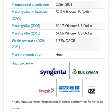
Prognosedatenzeitraum
2026 - 2031
Marktgröße im Basisjahr
52.3 Millionen US-Dollar
(2025)
Marktgröße (2026)
54.17 Millionen US-Dollar
Marktgröße (2031)
64.56 Millionen US-Dollar
Wachstumsrate (2026 -
3.57% CAGR
2031)
Marktkonzentration
Hoch
Bild © Mordor Intelligence. Wiederverwendung erfordert Namensnennung gem
Hauptakteure
*Haftungsausschluss: Hauptakteure in keiner bestimmten Reihenfolge
sortiert