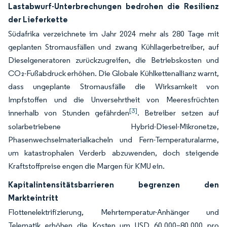
Lastabwurf-Unterbrechungen bedrohen die Resilienz
der Lieferkette
Südafrika verzeichnete im Jahr 2024 mehr als 280 Tage mit
geplanten Stromausfällen und zwang Kühllagerbetreiber, auf
Dieselgeneratoren zurückzugreifen, die Betriebskosten und
CO₂-Fußabdruck erhöhen. Die Globale Kühlkettenallianz warnt,
dass ungeplante Stromausfälle die Wirksamkeit von
Impfstoffen und die Unversehrtheit von Meeresfrüchten
[3]
innerhalb von Stunden gefährden
. Betreiber setzen auf
solarbetriebene Hybrid-Diesel-Mikronetze,
Phasenwechselmaterialkacheln und Fern-Temperaturalarme,
um katastrophalen Verderb abzuwenden, doch steigende
Kraftstoffpreise engen die Margen für KMU ein.
Kapitalintensitätsbarrieren begrenzen den
Markteintritt
Flottenelektrifizierung, Mehrtemperatur-Anhänger und
Telematik erhöhen die Kosten um USD 60.000–80.000 pro