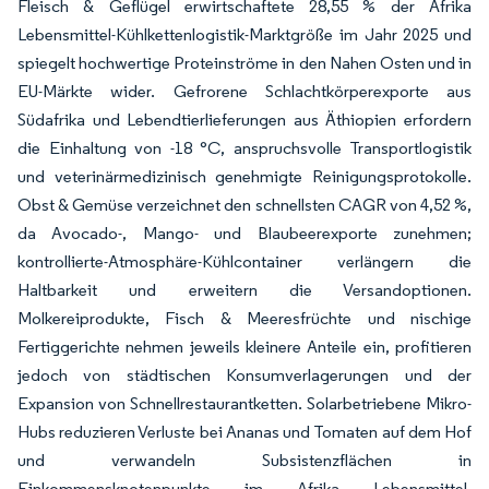
Fleisch & Geflügel erwirtschaftete 28,55 % der Afrika
Lebensmittel-Kühlkettenlogistik-Marktgröße im Jahr 2025 und
spiegelt hochwertige Proteinströme in den Nahen Osten und in
EU-Märkte wider. Gefrorene Schlachtkörperexporte aus
Südafrika und Lebendtierlieferungen aus Äthiopien erfordern
die Einhaltung von -18 °C, anspruchsvolle Transportlogistik
und veterinärmedizinisch genehmigte Reinigungsprotokolle.
Obst & Gemüse verzeichnet den schnellsten CAGR von 4,52 %,
da Avocado-, Mango- und Blaubeerexporte zunehmen;
kontrollierte-Atmosphäre-Kühlcontainer verlängern die
Haltbarkeit und erweitern die Versandoptionen.
Molkereiprodukte, Fisch & Meeresfrüchte und nischige
Fertiggerichte nehmen jeweils kleinere Anteile ein, profitieren
jedoch von städtischen Konsumverlagerungen und der
Expansion von Schnellrestaurantketten. Solarbetriebene Mikro-
Hubs reduzieren Verluste bei Ananas und Tomaten auf dem Hof
und verwandeln Subsistenzflächen in
Einkommensknotenpunkte im Afrika Lebensmittel-