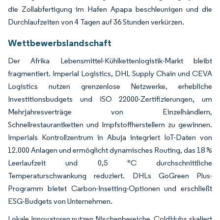
die Zollabfertigung im Hafen Apapa beschleunigen und die
Durchlaufzeiten von 4 Tagen auf 36 Stunden verkürzen.
Wettbewerbslandschaft
Der Afrika Lebensmittel-Kühlkettenlogistik-Markt bleibt
fragmentiert. Imperial Logistics, DHL Supply Chain und CEVA
Logistics nutzen grenzenlose Netzwerke, erhebliche
Investitionsbudgets und ISO 22000-Zertifizierungen, um
Mehrjahresverträge von Einzelhändlern,
Schnellrestaurantketten und Impfstoffherstellern zu gewinnen.
Imperials Kontrollzentrum in Abuja integriert IoT-Daten von
12.000 Anlagen und ermöglicht dynamisches Routing, das 18 %
Leerlaufzeit und 0,5 °C durchschnittliche
Temperaturschwankung reduziert. DHLs GoGreen Plus-
Programm bietet Carbon-Insetting-Optionen und erschließt
ESG-Budgets von Unternehmen.
Lokale Innovatoren nutzen Nischenbereiche. ColdHubs skaliert