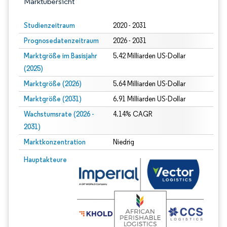
Marktübersicht
Studienzeitraum
2020 - 2031
Prognosedatenzeitraum
2026 - 2031
Marktgröße im Basisjahr
5.42 Milliarden US-Dollar
(2025)
Marktgröße (2026)
5.64 Milliarden US-Dollar
Marktgröße (2031)
6.91 Milliarden US-Dollar
Wachstumsrate (2026 -
4.14% CAGR
2031)
Marktkonzentration
Niedrig
Bild © Mordor Intelligence. Wiederverwendung erfordert Namensnennung gem
Hauptakteure