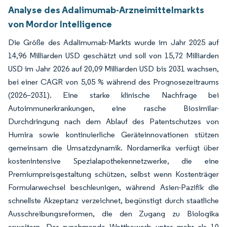
Analyse des Adalimumab-Arzneimittelmarkts
von Mordor Intelligence
Die Größe des Adalimumab-Markts wurde im Jahr 2025 auf
14,96 Milliarden USD geschätzt und soll von 15,72 Milliarden
USD im Jahr 2026 auf 20,09 Milliarden USD bis 2031 wachsen,
bei einer CAGR von 5,05 % während des Prognosezeitraums
(2026–2031). Eine starke klinische Nachfrage bei
Autoimmunerkrankungen, eine rasche Biosimilar-
Durchdringung nach dem Ablauf des Patentschutzes von
Humira sowie kontinuierliche Geräteinnovationen stützen
gemeinsam die Umsatzdynamik. Nordamerika verfügt über
kostenintensive Spezialapothekennetzwerke, die eine
Premiumpreisgestaltung schützen, selbst wenn Kostenträger
Formularwechsel beschleunigen, während Asien-Pazifik die
schnellste Akzeptanz verzeichnet, begünstigt durch staatliche
Ausschreibungsreformen, die den Zugang zu Biologika
erweitern. Der zunehmende Wettbewerb unter mehr als 10