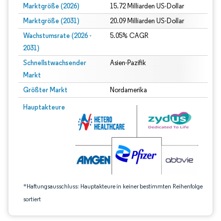
Marktgröße (2026)
15.72 Milliarden US-Dollar
Marktgröße (2031)
20.09 Milliarden US-Dollar
Wachstumsrate (2026 -
5.05% CAGR
2031)
Schnellstwachsender
Asien-Pazifik
Markt
Größter Markt
Nordamerika
Bild © Mordor Intelligence. Wiederverwendung erfordert Namensnennung gem
Hauptakteure
*Haftungsausschluss: Hauptakteure in keiner bestimmten Reihenfolge
sortiert