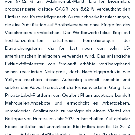
von 67,62 % am Adalimumab-Markt. Die für Biosimilars
prognostizierte kräftige CAGR von 5,62 % verdeutlicht den
Einfluss der Kostenträger nach Austauschbarkeitszulassungen,
die eine Substitution auf Apothekenebene ohne Eingreifen des
Verschreibers ermöglichen. Der Wettbewerbsfokus liegt auf
hochkonzentrierten, citratfreien Formulierungen, der
Darreichungsform, die für fast neun von zehn US-
amerikanischen Injektionen verwendet wird. Das anfängliche
Exklusivitätsfenster von Simlandi erhöhte vorübergehend
seinen realisierten Nettopreis, doch Nachfolgeprodukte wie
Yuflyma machten diesen Aufschlag schnell zunichte und
setzten den Abwärtsdruck auf die Preise wieder in Gang. Die
Private-Label-Plattform von Quallent Pharmaceuticals bündelt
Mehrquellen-Angebote und ermöglicht es Arbeitgebern,
unmarkiertes Adalimumab zu weniger als einem Viertel des
Nettopre von Humira im Jahr 2023 zu beschaffen. Auf globaler
Ebene entfallen auf unmarkierte Biosimilars bereits 15–20 %
der Adalimumab-Marktgröße bei Großkostenträger-