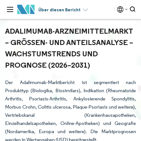
Über diesen Bericht
ADALIMUMAB-ARZNEIMITTELMARKT
– GRÖSSEN- UND ANTEILSANALYSE – W
ACHSTUMSTRENDS UND P
ROGNOSE (2026–2031)
Der Adalimumab-Marktbericht ist segmentiert nach
Produkttyp (Biologika, Biosimilars), Indikation (Rheumatoide
Arthritis, Psoriasis-Arthritis, Ankylosierende Spondylitis,
Morbus Crohn, Colitis ulcerosa, Plaque-Psoriasis und weitere),
Vertriebskanal (Krankenhausapotheken,
Einzelhandelsapotheken, Online-Apotheken) und Geografie
(Nordamerika, Europa und weitere). Die Marktprognosen
werden in Wertangaben (USD) bereitgestellt.