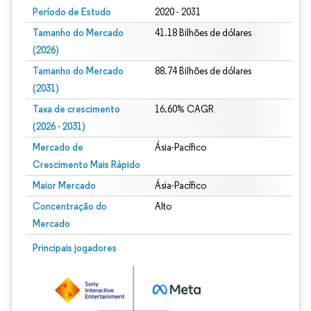
Período de Estudo
2020 - 2031
Tamanho do Mercado
41.18 Bilhões de dólares
(2026)
Tamanho do Mercado
88.74 Bilhões de dólares
(2031)
Taxa de crescimento
16.60% CAGR
(2026 - 2031)
Mercado de
Ásia-Pacífico
Crescimento Mais Rápido
Maior Mercado
Ásia-Pacífico
Concentração do
Alto
Mercado
Imagem © Mordor Intelligence. O reuso requer atribuição conforme CC BY 4.0.
Principais jogadores