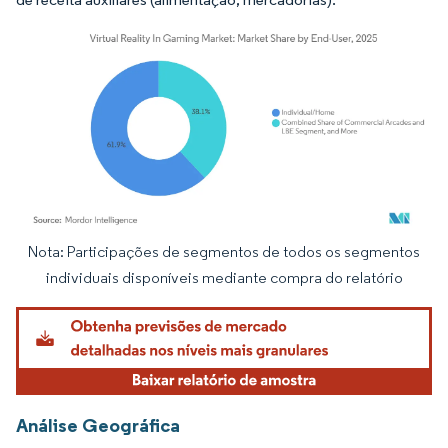
Nota: Participações de segmentos de todos os segmentos
Imagem © Mordor Intelligence. O reuso requer atribuição conforme CC BY 4.0.
individuais disponíveis mediante compra do relatório
Análise Geográfica