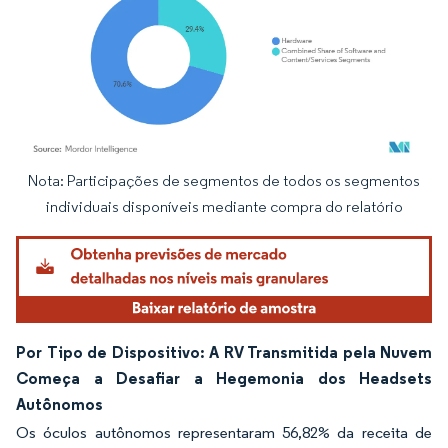
Nota: Participações de segmentos de todos os segmentos
Imagem © Mordor Intelligence. O reuso requer atribuição conforme CC BY 4.0.
individuais disponíveis mediante compra do relatório
Por Tipo de Dispositivo: A RV Transmitida pela Nuvem
Começa a Desafiar a Hegemonia dos Headsets
Autônomos
Os óculos autônomos representaram 56,82% da receita de