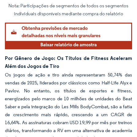
Nota: Participações de segmentos de todos os segmentos
Imagem © Mordor Intelligence. O reuso requer atribuição conforme CC BY 4.0.
individuais disponíveis mediante compra do relatório
Por Gênero de Jogo: Os Títulos de Fitness Aceleram
Além dos Jogos de Tiro
Os jogos de ação e tiro ainda representaram 50,74% das
vendas de 2025, liderados por clássicos como Half-Life Alyx e
Pavlov. No entanto, os títulos de esportes e fitness,
energizados pelo marco de 10 milhões de unidades do Beat
Saber e pela integração do Les Mills BodyCombat, são a fatia
de crescimento mais rápido, crescendo a um CAGR de
16,64%. As assinaturas cobram USD 19,99 por mês por treinos
diários, transformando a RV em uma alternativa de academia