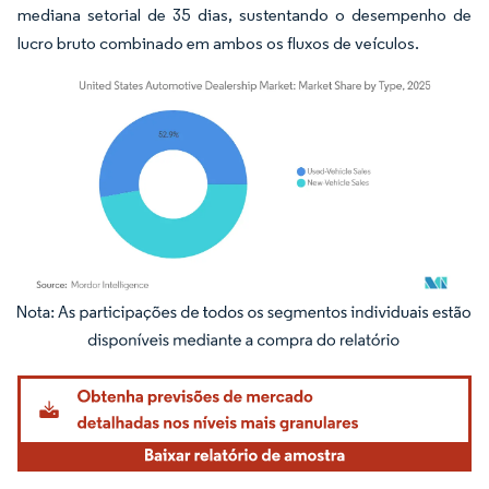
mediana setorial de 35 dias, sustentando o desempenho de
lucro bruto combinado em ambos os fluxos de veículos.
Imagem © Mordor Intelligence. O reuso requer atribuição conforme CC BY 4.0.