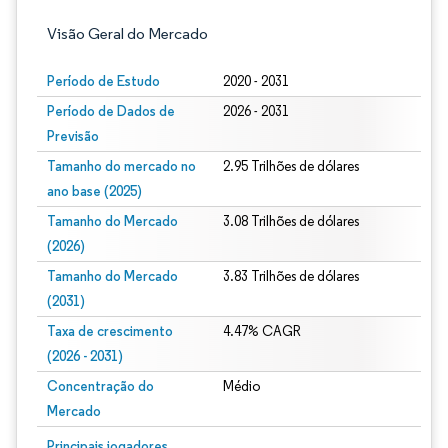
Visão Geral do Mercado
Período de Estudo
2020 - 2031
Período de Dados de
2026 - 2031
Previsão
Tamanho do mercado no
2.95 Trilhões de dólares
ano base (2025)
Tamanho do Mercado
3.08 Trilhões de dólares
(2026)
Tamanho do Mercado
3.83 Trilhões de dólares
(2031)
Taxa de crescimento
4.47% CAGR
(2026 - 2031)
Concentração do
Médio
Mercado
Imagem © Mordor Intelligence. O reuso requer atribuição conforme CC BY 4.0.
Principais jogadores