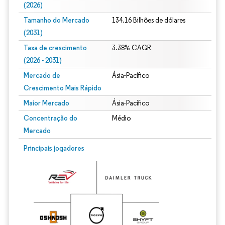
(2026)
Tamanho do Mercado
134.16 Bilhões de dólares
(2031)
Taxa de crescimento
3.38% CAGR
(2026 - 2031)
Mercado de
Ásia-Pacífico
Crescimento Mais Rápido
Maior Mercado
Ásia-Pacífico
Concentração do
Médio
Mercado
Imagem © Mordor Intelligence. O reuso requer atribuição conforme CC BY 4.0.
Principais jogadores