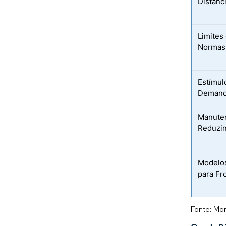
Distânc
Limites
Normas 
Estímul
Demand
Manuten
Reduzi
Modelos
para Fr
Fonte: Mor