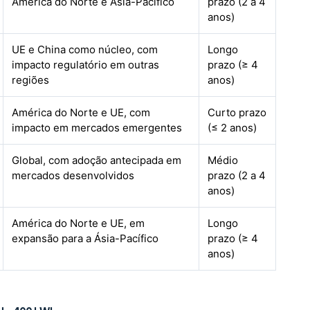
América do Norte e Ásia-Pacífico
prazo (2 a 4
anos)
UE e China como núcleo, com
Longo
impacto regulatório em outras
prazo (≥ 4
regiões
anos)
América do Norte e UE, com
Curto prazo
impacto em mercados emergentes
(≤ 2 anos)
Global, com adoção antecipada em
Médio
mercados desenvolvidos
prazo (2 a 4
anos)
América do Norte e UE, em
Longo
expansão para a Ásia-Pacífico
prazo (≥ 4
anos)