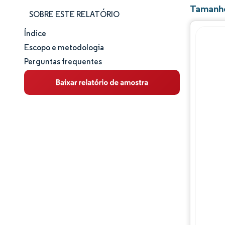
Tamanho
SOBRE ESTE RELATÓRIO
Índice
Tamanho e participação de mercado
Escopo e metodologia
Perguntas frequentes
Análise de mercado
Tendências e insights
Análise de segmentos
Análise geográfica
Panorama regulatório
Análise da cadeia de valor
Panorama competitivo