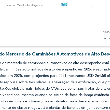
*Isen
nenhu
 do Mercado de Caminhões Automotivos de Alto Des
 do mercado de caminhões automotivos de alto desempenho está pr
e caminhões automotivos de alto desempenho em 2026 é estimado e
lhões em 2025, com projeções para 2031 mostrando USD 264,58 b
o repousa sobre três pilares: a aceleração da eletrificação, que p
ações globais mais rígidas de CO₂, que penalizam frotas de alta e
 vocacional mesmo quando os ciclos de frete de longa distância a
 rotas regionais e urbanas, mas as plataformas a diesel mantêm van
amento de classe megawatt e plantas de baterias em joint venture