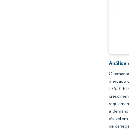
Principais jogadores
Oportunidades e perspectivas
Desenvolvimentos da indústria
Análise
O tamanho
mercado d
176,10 bi
cresciment
regulament
a demanda
visível em
de carreg