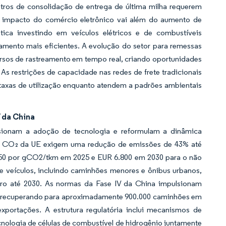
ntros de consolidação de entrega de última milha requerem
O impacto do comércio eletrônico vai além do aumento de
ca investindo em veículos elétricos e de combustíveis
eamento mais eficientes. A evolução do setor para remessas
rsos de rastreamento em tempo real, criando oportunidades
As restrições de capacidade nas redes de frete tradicionais
xas de utilização enquanto atendem a padrões ambientais
 da China
sionam a adoção de tecnologia e reformulam a dinâmica
de CO₂ da UE exigem uma redução de emissões de 43% até
.250 por gCO2/tkm em 2025 e EUR 6.800 em 2030 para o não
veículos, incluindo caminhões menores e ônibus urbanos,
ro até 2030. As normas da Fase IV da China impulsionam
se recuperando para aproximadamente 900.000 caminhões em
portações. A estrutura regulatória inclui mecanismos de
nologia de células de combustível de hidrogênio juntamente