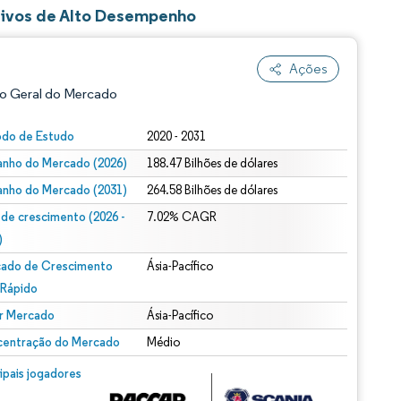
ivos de Alto Desempenho
Ações
o Geral do Mercado
odo de Estudo
2020 - 2031
nho do Mercado (2026)
188.47 Bilhões de dólares
nho do Mercado (2031)
264.58 Bilhões de dólares
 de crescimento (2026 -
7.02% CAGR
)
ado de Crescimento
Ásia-Pacífico
ão conforme CC BY 4.0.
 Rápido
r Mercado
Ásia-Pacífico
entração do Mercado
Médio
m © Mordor Intelligence. O reuso requer atribuição conforme CC BY 4.0.
cipais jogadores