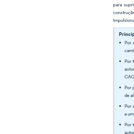
para supr
construçã
impulsion
Princi
Por 
cami
Por 
auto
CAG
Por 
de a
Por 
a um
Por 
auto