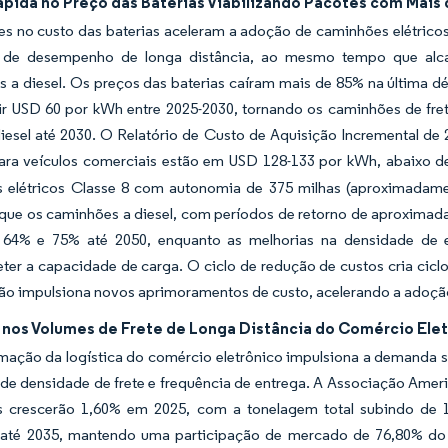
pida no Preço das Baterias Viabilizando Pacotes com Mais
s no custo das baterias aceleram a adoção de caminhões elétricos
s de desempenho de longa distância, ao mesmo tempo que alc
as a diesel. Os preços das baterias caíram mais de 85% na última
gir USD 60 por kWh entre 2025-2030, tornando os caminhões de fre
diesel até 2030. O Relatório de Custo de Aquisição Incremental d
para veículos comerciais estão em USD 128-133 por kWh, abaixo
 elétricos Classe 8 com autonomia de 375 milhas (aproximadam
que os caminhões a diesel, com períodos de retorno de aproximad
e 64% e 75% até 2050, enquanto as melhorias na densidade de
er a capacidade de carga. O ciclo de redução de custos cria cicl
ão impulsiona novos aprimoramentos de custo, acelerando a adoçã
nos Volumes de Frete de Longa Distância do Comércio Ele
rmação da logística do comércio eletrônico impulsiona a demanda
 de densidade de frete e frequência de entrega. A Associação Amer
 crescerão 1,60% em 2025, com a tonelagem total subindo de 1
 até 2035, mantendo uma participação de mercado de 76,80% do t