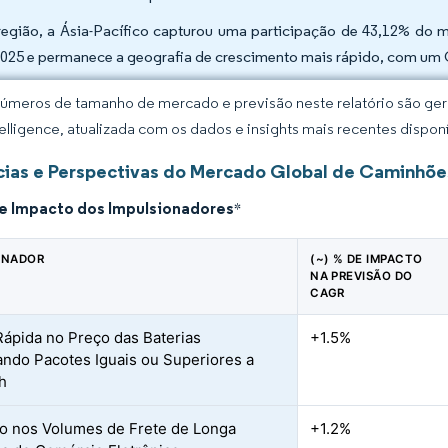
região, a Ásia-Pacífico capturou uma participação de 43,12% d
025 e permanece a geografia de crescimento mais rápido, com um
úmeros de tamanho de mercado e previsão neste relatório são gera
elligence, atualizada com os dados e insights mais recentes disponí
ias e Perspectivas do Mercado Global de Caminhõ
de Impacto dos Impulsionadores
*
ONADOR
(~) % DE IMPACTO
NA PREVISÃO DO
CAGR
ápida no Preço das Baterias
+1.5%
zando Pacotes Iguais ou Superiores a
h
 nos Volumes de Frete de Longa
+1.2%