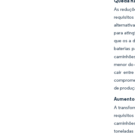
Queda Rá
As reduçõe
requisito
alternativ
para atin
que os a 
baterias 
caminhões
menor do 
cair entr
compromet
de produç
Aumento 
A transfo
requisitos
caminhões
toneladas