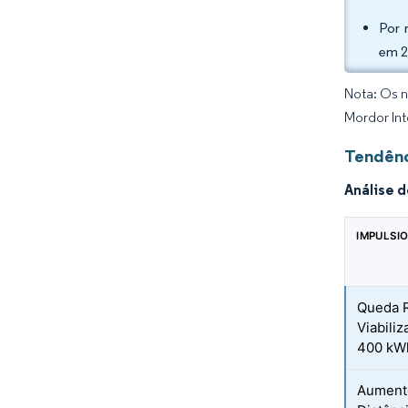
Por 
em 2
Nota: Os n
Mordor Int
Tendênc
Análise 
IMPULSI
Queda R
Viabili
400 kW
Aumento