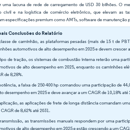
ir uma lacuna de rede de carregamento de USD 30 bilhões. O m
o civil e na logística de comércio eletrônico, que elevam as
am especificações premium como AMTs, software de manutenção pred
pais Conclusões do Relatório
classe de caminhão, as plataformas pesadas (mais de 15 t de PB
nhões automotivos de alto desempenho em 2025 e devem crescer 
tipo de tração, os sistemas de combustão interna reterão uma par
motivos de alto desempenho em 2025, enquanto os caminhões elétri
R de 8,28%.
potência, a faixa de 250-400 hp comandou uma participação de 
lto desempenho em 2025 e deve avançar a um CAGR de 10,18% até
aplicação, as aplicações de frete de longa distância comandam u
 CAGR de 8,62% até 2031.
transmissão, as transmissões manuais respondem por uma parti
motivos de alto desempenho em 2025 e estão crescendo a um CAGR