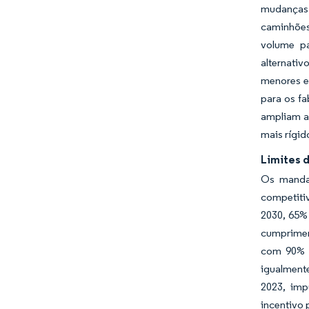
mudanças 
caminhões
volume pa
alternativ
menores e
para os fa
ampliam a
mais rígid
Limites 
Os mandat
competiti
2030, 65%
cumprimen
com 90% d
igualment
2023, imp
incentivo 