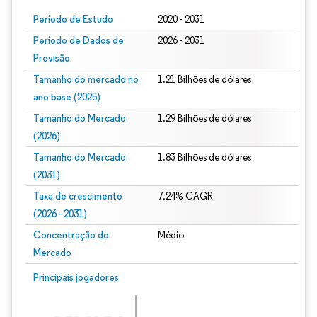
Período de Estudo
2020 - 2031
Período de Dados de
2026 - 2031
Previsão
Tamanho do mercado no
1.21 Bilhões de dólares
ano base (2025)
Tamanho do Mercado
1.29 Bilhões de dólares
(2026)
Tamanho do Mercado
1.83 Bilhões de dólares
(2031)
Taxa de crescimento
7.24% CAGR
(2026 - 2031)
Concentração do
Médio
Mercado
Imagem © Mordor Intelligence. O reuso requer atribuição conforme CC BY 4.0.
Principais jogadores