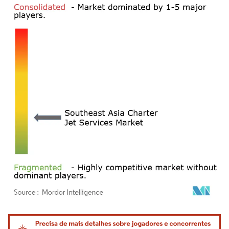
Imagem © Mordor Intelligence. O reuso requer atribuição conforme CC BY 4.0.