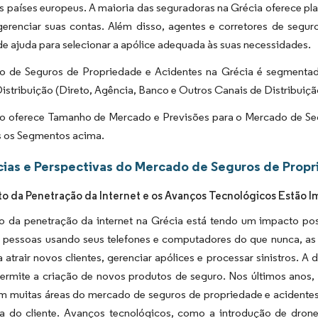
 países europeus. A maioria das seguradoras na Grécia oferece pla
erenciar suas contas. Além disso, agentes e corretores de seguros
e ajuda para selecionar a apólice adequada às suas necessidades.
 de Seguros de Propriedade e Acidentes na Grécia é segmentado
istribuição (Direto, Agência, Banco e Outros Canais de Distribuiçã
io oferece Tamanho de Mercado e Previsões para o Mercado de Seg
s os Segmentos acima.
ias e Perspectivas do Mercado de Seguros de Propr
 da Penetração da Internet e os Avanços Tecnológicos Estão 
 da penetração da internet na Grécia está tendo um impacto pos
pessoas usando seus telefones e computadores do que nunca, as 
a atrair novos clientes, gerenciar apólices e processar sinistros. A
 permite a criação de novos produtos de seguro. Nos últimos anos
em muitas áreas do mercado de seguros de propriedade e acidentes
ia do cliente. Avanços tecnológicos, como a introdução de dron