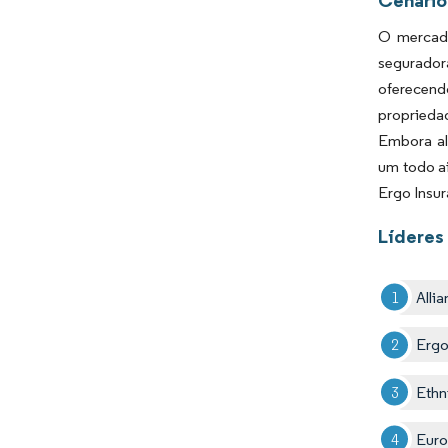
O mercado
segurador
oferecendo
proprieda
Embora al
um todo ai
Ergo Insur
Líderes
Alli
Ergo
Ethn
Euro