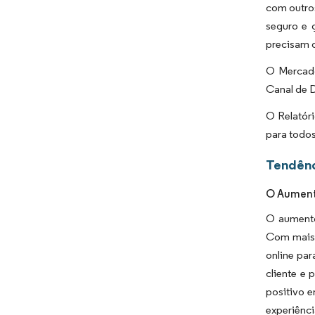
com outros
seguro e g
precisam d
O Mercado
Canal de D
O Relatór
para todo
Tendênc
O Aumento
O aumento
Com mais 
online par
cliente e
positivo 
experiênc