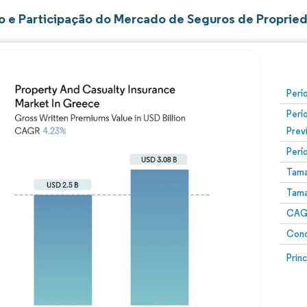
 e Participação do Mercado de Seguros de Propried
Perí
Perí
Prev
Perí
Tama
Tama
CAGR
Conc
Prin