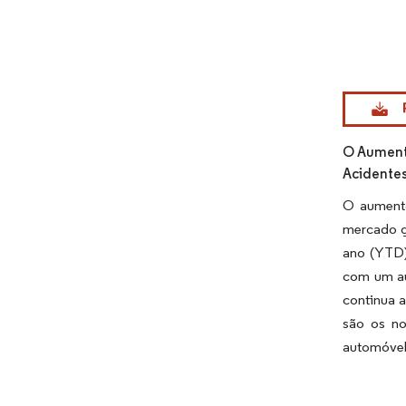
Imagem © Mo
O Aument
Acidentes
O aumento
mercado g
ano (YTD)
com um au
continua a
são os no
automóvel