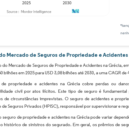
Imagem © Mordor Intelligence. O reuso requer atribuição conforme CC BY 4.0.
*Isen
nenhu
 do Mercado de Seguros de Propriedade e Acidentes 
 do Mercado de Seguros de Propriedade e Acidentes na Grécia, em 
0 bilhões em 2025 para USD 3,08 bilhões até 2030, a uma CAGR de 4
de propriedade e acidentes na Grécia cobre perdas ou danos
lidade civil por atos ilícitos. Este tipo de seguro é fundamental
es de circunstâncias imprevistas. O seguro de acidentes e propr
 de Seguros Privados (HPISC), responsável por supervisionar e regu
 seguro de propriedade e acidentes na Grécia pode variar dependend
 o histórico de sinistros do segurado. Em geral, os prêmios de s