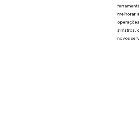
ferramenta
melhorar a
operações,
sinistros,
novos serv