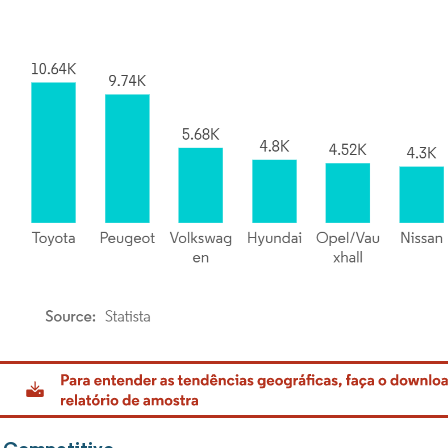
rdor Intelligence. O reuso requer atribuição conforme CC BY 4.0.
 Competitivo