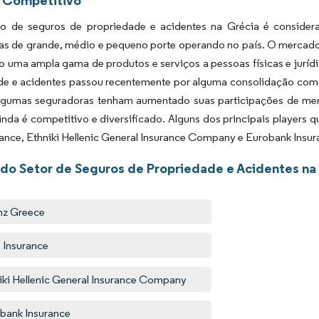
 de seguros de propriedade e acidentes na Grécia é conside
as de grande, médio e pequeno porte operando no país. O mercado 
 uma ampla gama de produtos e serviços a pessoas físicas e juríd
de e acidentes passou recentemente por alguma consolidação como 
gumas seguradoras tenham aumentado suas participações de me
nda é competitivo e diversificado. Alguns dos principais players
ance, Ethniki Hellenic General Insurance Company e Eurobank Insur
 do Setor de Seguros de Propriedade e Acidentes na
anz Greece
 Insurance
iki Hellenic General Insurance Company
bank Insurance