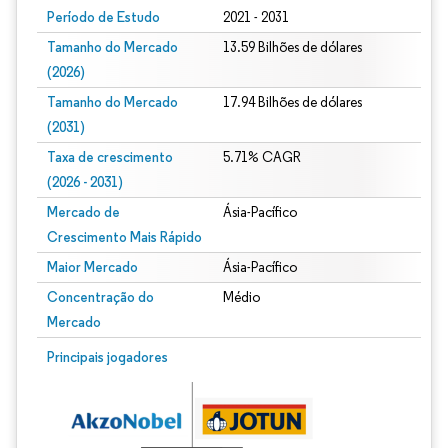
Período de Estudo
2021 - 2031
Tamanho do Mercado
13.59 Bilhões de dólares
(2026)
Tamanho do Mercado
17.94 Bilhões de dólares
(2031)
Taxa de crescimento
5.71% CAGR
(2026 - 2031)
Mercado de
Ásia-Pacífico
Crescimento Mais Rápido
Maior Mercado
Ásia-Pacífico
Concentração do
Médio
Mercado
Imagem © Mordor Intelligence. O reuso requer atribuição conforme CC BY 4.0.
Principais jogadores