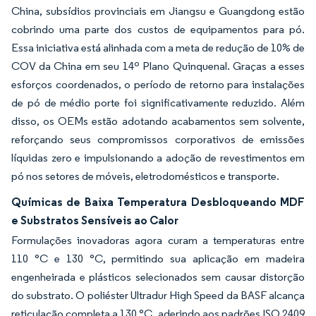
China, subsídios provinciais em Jiangsu e Guangdong estão
cobrindo uma parte dos custos de equipamentos para pó.
Essa iniciativa está alinhada com a meta de redução de 10% de
COV da China em seu 14º Plano Quinquenal. Graças a esses
esforços coordenados, o período de retorno para instalações
de pó de médio porte foi significativamente reduzido. Além
disso, os OEMs estão adotando acabamentos sem solvente,
reforçando seus compromissos corporativos de emissões
líquidas zero e impulsionando a adoção de revestimentos em
pó nos setores de móveis, eletrodomésticos e transporte.
Químicas de Baixa Temperatura Desbloqueando MDF
e Substratos Sensíveis ao Calor
Formulações inovadoras agora curam a temperaturas entre
110 °C e 130 °C, permitindo sua aplicação em madeira
engenheirada e plásticos selecionados sem causar distorção
do substrato. O poliéster Ultradur High Speed da BASF alcança
reticulação completa a 130 °C, aderindo aos padrões ISO 2409