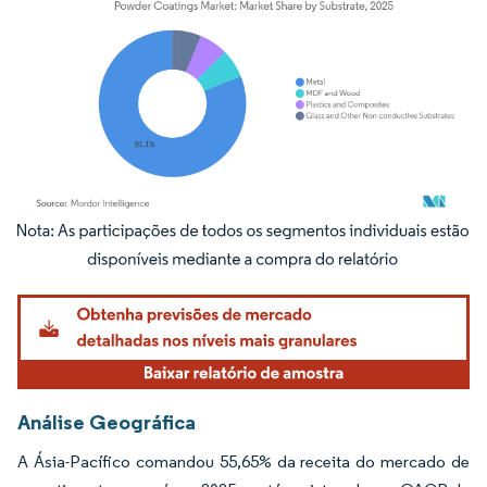
Imagem © Mordor Intelligence. O reuso requer atribuição conforme CC BY 4.0.
Análise Geográfica
A Ásia-Pacífico comandou 55,65% da receita do mercado de