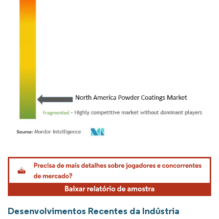
Imagem © Mordor Intelligence. O reuso requer atribuição conforme CC BY 4.0.
Desenvolvimentos Recentes da Indústria