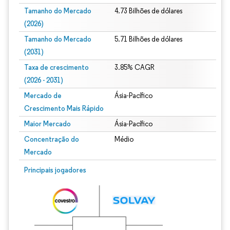
Tamanho do Mercado
4.73 Bilhões de dólares
(2026)
Tamanho do Mercado
5.71 Bilhões de dólares
(2031)
Taxa de crescimento
3.85% CAGR
(2026 - 2031)
Mercado de
Ásia-Pacífico
Crescimento Mais Rápido
Maior Mercado
Ásia-Pacífico
Concentração do
Médio
Mercado
Imagem © Mordor Intelligence. O reuso requer atribuição conforme CC BY 4.0.
Principais jogadores