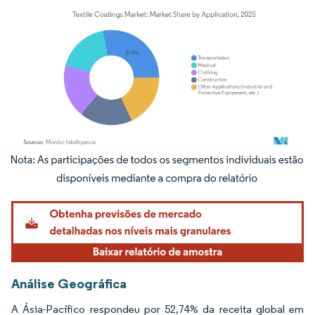
Imagem © Mordor Intelligence. O reuso requer atribuição conforme CC BY 4.0.
Análise Geográfica
A Ásia-Pacífico respondeu por 52,74% da receita global em