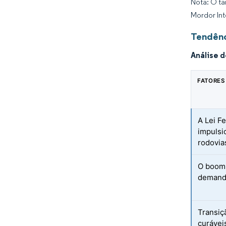
Nota: O ta
Mordor Int
Tendênc
Análise 
FATORES
A Lei F
impulsi
rodovia
O boom 
demanda
Transiç
curávei