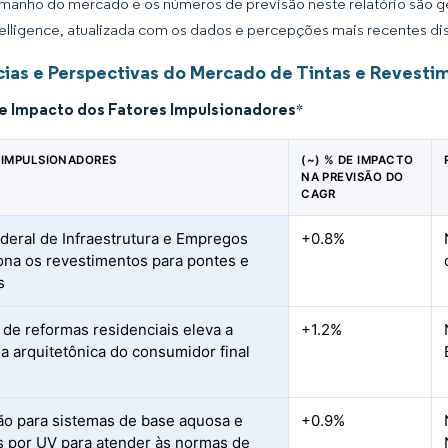
manho do mercado e os números de previsão neste relatório são ge
elligence, atualizada com os dados e percepções mais recentes di
ias e Perspectivas do Mercado de Tintas e Revesti
de Impacto dos Fatores Impulsionadores
*
 IMPULSIONADORES
(~) % DE IMPACTO
NA PREVISÃO DO
CAGR
ederal de Infraestrutura e Empregos
+0.8%
ona os revestimentos para pontes e
s
de reformas residenciais eleva a
+1.2%
 arquitetônica do consumidor final
ão para sistemas de base aquosa e
+0.9%
s por UV para atender às normas de