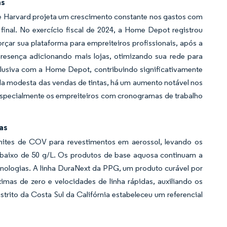
as
de Harvard projeta um crescimento constante nos gastos com
final. No exercício fiscal de 2024, a Home Depot registrou
çar sua plataforma para empreiteiros profissionais, após a
presença adicionando mais lojas, otimizando sua rede para
clusiva com a Home Depot, contribuindo significativamente
la modesta das vendas de tintas, há um aumento notável nos
 especialmente os empreiteiros com cronogramas de trabalho
as
mites de COV para revestimentos em aerossol, levando os
 abaixo de 50 g/L. Os produtos de base aquosa continuam a
cnologias. A linha DuraNext da PPG, um produto curável por
mas de zero e velocidades de linha rápidas, auxiliando os
rito da Costa Sul da Califórnia estabeleceu um referencial