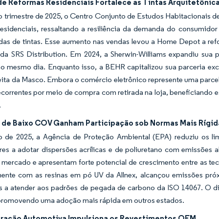
e Reformas Residenciais Fortalece as Tintas Arquitetônic
o trimestre de 2025, o Centro Conjunto de Estudos Habitacionais 
esidenciais, ressaltando a resiliência da demanda do consumidor 
das de tintas. Esse aumento nas vendas levou a Home Depot a refor
 da SRS Distribution. Em 2024, a Sherwin-Williams expandiu sua 
no mesmo dia. Enquanto isso, a BEHR capitalizou sua parceria ex
eita da Masco. Embora o comércio eletrônico represente uma parce
ecorrentes por meio de compra com retirada na loja, beneficiando
.
 de Baixo COV Ganham Participação sob Normas Mais Rígid
o de 2025, a Agência de Proteção Ambiental (EPA) reduziu os li
res a adotar dispersões acrílicas e de poliuretano com emissões
 mercado e apresentam forte potencial de crescimento entre as te
mente com as resinas em pó UV da Allnex, alcançou emissões próxi
s a atender aos padrões de pegada de carbono da ISO 14067. O dist
 promovendo uma adoção mais rápida em outros estados.
ração Automotiva Impulsiona os Revestimentos OEM