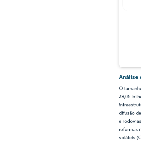
Oportunidades e perspectivas
Desenvolvimentos da indústria
Análise
O tamanho
38,05 bil
infraestru
difusão de
e rodovia
reformas r
voláteis 