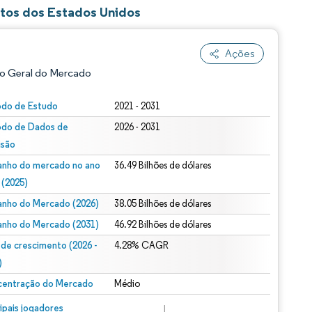
tos dos Estados Unidos
Ações
o Geral do Mercado
odo de Estudo
2021 - 2031
odo de Dados de
2026 - 2031
isão
nho do mercado no ano
36.49 Bilhões de dólares
 (2025)
nho do Mercado (2026)
38.05 Bilhões de dólares
ão conforme CC BY 4.0.
nho do Mercado (2031)
46.92 Bilhões de dólares
 de crescimento (2026 -
4.28% CAGR
)
entração do Mercado
Médio
m © Mordor Intelligence. O reuso requer atribuição conforme CC BY 4.0.
cipais jogadores