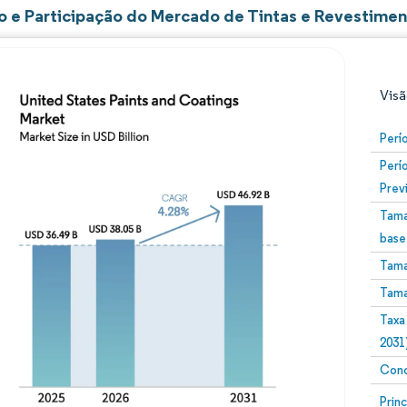
 e Participação do Mercado de Tintas e Revestimen
Visã
Perí
Perí
Prev
Tama
base
Tama
Imagem © Mordor Intelligence. O reuso requer atribuiç
Tama
Taxa
2031
Conc
Image
Prin