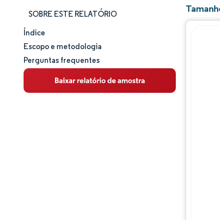
Tamanho
SOBRE ESTE RELATÓRIO
Índice
Tamanho e participação de mercado
Escopo e metodologia
Perguntas frequentes
Análise de mercado
Tendências e insights
Análise de segmentos
Análise geográfica
Análise da cadeia de valor
Panorama competitivo
Principais jogadores