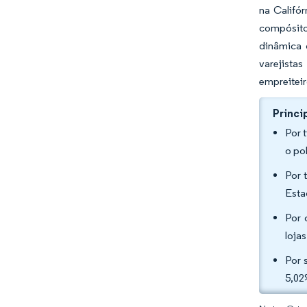
na Califó
compósito
dinâmica 
varejista
empreiteir
Princi
Por 
o po
Por 
Esta
Por 
loja
Por 
5,02