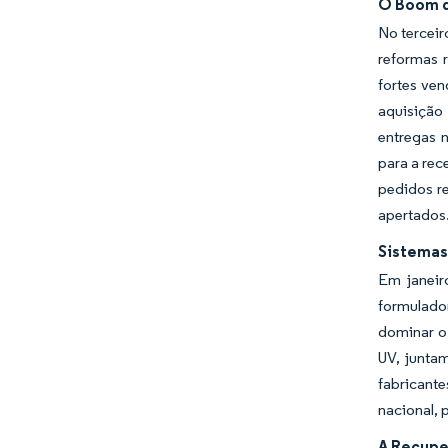
O Boom d
No terceir
reformas r
fortes ven
aquisição
entregas 
para a rec
pedidos r
apertados
Sistemas
Em janeir
formulado
dominar o
UV, junta
fabricante
nacional,
A Recupe