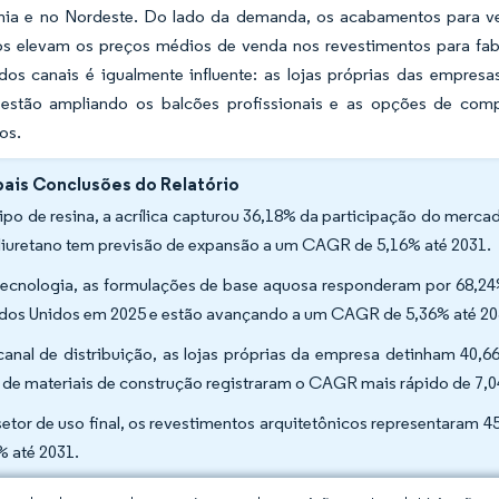
rnia e no Nordeste. Do lado da demanda, os acabamentos para veí
s elevam os preços médios de venda nos revestimentos para fab
dos canais é igualmente influente: as lojas próprias das empres
s estão ampliando os balcões profissionais e as opções de comp
os.
pais Conclusões do Relatório
tipo de resina, a acrílica capturou 36,18% da participação do merc
liuretano tem previsão de expansão a um CAGR de 5,16% até 2031.
tecnologia, as formulações de base aquosa responderam por 68,2
dos Unidos em 2025 e estão avançando a um CAGR de 5,36% até 2
canal de distribuição, as lojas próprias da empresa detinham 40,6
s de materiais de construção registraram o CAGR mais rápido de 7,
setor de uso final, os revestimentos arquitetônicos representaram
% até 2031.