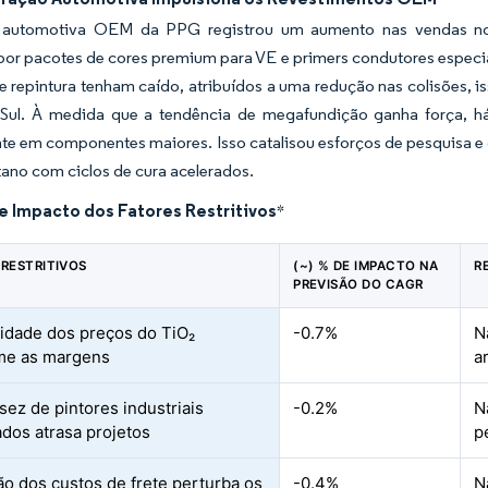
 automotiva OEM da PPG registrou um aumento nas vendas no t
or pacotes de cores premium para VE e primers condutores especia
e repintura tenham caído, atribuídos a uma redução nas colisões,
Sul. À medida que a tendência de megafundição ganha força, h
te em componentes maiores. Isso catalisou esforços de pesquisa e
tano com ciclos de cura acelerados.
e Impacto dos Fatores Restritivos
*
 RESTRITIVOS
(~) % DE IMPACTO NA
R
PREVISÃO DO CAGR
ilidade dos preços do TiO₂
-0.7%
N
me as margens
a
sez de pintores industriais
-0.2%
N
ados atrasa projetos
p
ção dos custos de frete perturba os
-0.4%
N