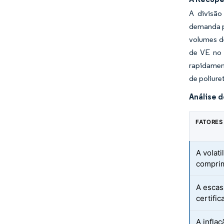
A divisão
demanda p
volumes d
de VE no 
rapidamen
de poliure
Análise d
FATORES
A volat
compri
A escas
certific
A infla