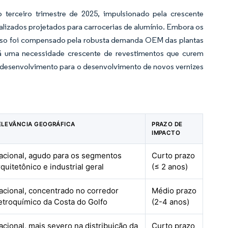
erceiro trimestre de 2025, impulsionado pela crescente
lizados projetados para carrocerias de alumínio. Embora os
 isso foi compensado pela robusta demanda OEM das plantas
á uma necessidade crescente de revestimentos que curem
 desenvolvimento para o desenvolvimento de novos vernizes
ELEVÂNCIA GEOGRÁFICA
PRAZO DE
IMPACTO
acional, agudo para os segmentos
Curto prazo
rquitetônico e industrial geral
(≤ 2 anos)
acional, concentrado no corredor
Médio prazo
etroquímico da Costa do Golfo
(2-4 anos)
acional, mais severo na distribuição da
Curto prazo