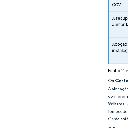
COV
A recup
aumenta
Adoção 
instala
Fonte: Mor
Os Gasto
A alocação
com prome
Williams,
fornecedo
Oeste estã